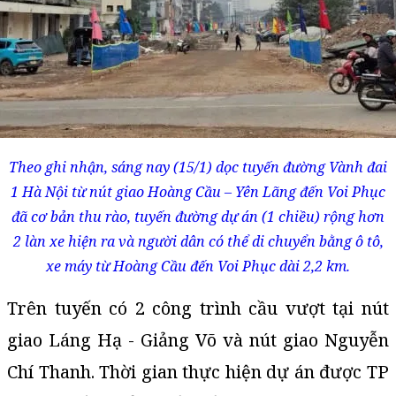
Theo ghi nhận, sáng nay (15/1) dọc tuyến đường Vành đai
1 Hà Nội từ nút giao Hoàng Cầu – Yên Lãng đến Voi Phục
đã cơ bản thu rào, tuyến đường dự án (1 chiều) rộng hơn
2 làn xe hiện ra và người dân có thể di chuyển bằng ô tô,
xe máy từ Hoàng Cầu đến Voi Phục dài 2,2 km.
Trên tuyến có 2 công trình cầu vượt tại nút
giao Láng Hạ - Giảng Võ và nút giao Nguyễn
Chí Thanh. Thời gian thực hiện dự án được TP