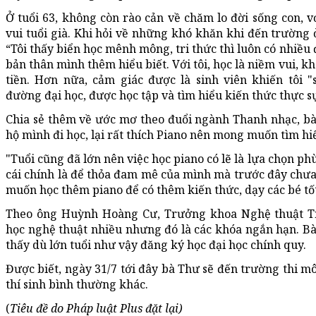
Ở tuổi 63, không còn rào cản về chăm lo đời sống con, v
vui tuổi già. Khi hỏi về những khó khăn khi đến trường 
“Tôi thấy biển học mênh mông, tri thức thì luôn có nhiều
bản thân mình thêm hiểu biết. Với tôi, học là niềm vui, 
tiền. Hơn nữa, cảm giác được là sinh viên khiến tôi 
đường đại học, được học tập và tìm hiểu kiến thức thực sự
Chia sẻ thêm về ước mơ theo đuổi ngành Thanh nhạc, bà
hộ mình đi học, lại rất thích Piano nên mong muốn tìm h
"Tuổi cũng đã lớn nên việc học piano có lẽ là lựa chọn phù
cái chính là để thỏa đam mê của mình mà trước đây chưa 
muốn học thêm piano để có thêm kiến thức, dạy các bé tố
Theo ông Huỳnh Hoàng Cư, Trưởng khoa Nghệ thuật Tr
học nghệ thuật nhiều nhưng đó là các khóa ngắn hạn. Bà
thấy dù lớn tuổi như vậy đăng ký học đại học chính quy.
Được biết, ngày 31/7 tới đây bà Thư sẽ đến trường thi m
thí sinh bình thường khác.
(
Tiêu đề do Pháp luật Plus đặt lại)