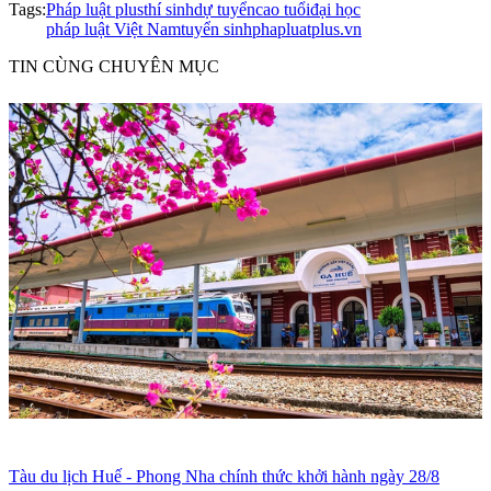
Tags:
Pháp luật plus
thí sinh
dự tuyển
cao tuổi
đại học
pháp luật Việt Nam
tuyển sinh
phapluatplus.vn
TIN CÙNG CHUYÊN MỤC
Tàu du lịch Huế - Phong Nha chính thức khởi hành ngày 28/8