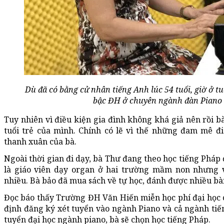
Dù đã có bằng cử nhân tiếng Anh lúc 54 tuổi, giờ ở 
bậc ĐH ở chuyên ngành đàn Piano 
Tuy nhiên vì điều kiện gia đình không khá giả nên rồi b
tuổi trẻ của mình. Chính có lẽ vì thế những đam mê đi
thanh xuân của bà.
Ngoài thời gian đi dạy, bà Thư đang theo học tiếng Pháp
là giáo viên dạy organ ở hai trường mầm non nhưng v
nhiều. Bà bảo đã mua sách về tự học, đánh được nhiều bài
Đọc báo thấy Trường ĐH Văn Hiến miễn học phí đại học c
định đăng ký xét tuyển vào ngành Piano và cả ngành tiế
tuyển đại học ngành piano, bà sẽ chọn học tiếng Pháp.