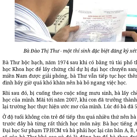
Bà Đào Thị Thư - một thí sinh đặc biệt đăng ký xé
Bà Thư bộc bạch, năm 1974 sau khi có bằng tú tài phổ 
học Khoa học để lấy chứng chỉ dự bị đại học chuyển san
miền Nam được giải phóng, bà Thư vẫn tiếp tục học th
đình bấy giờ quá khó khăn nên bà bỏ ngang việc học.
Rồi sau đó, bị cuống theo cuộc sống mưu sinh, bà lấy ch
học của mình. Mãi tới năm 2007, khi con đã trưởng thành,
lại trường học thực hiện ước mơ của mình. Lúc đó bà đã 5
Ở độ tuổi không còn trẻ để tiếp thu quá nhiều thứ nên b
trước đây bà từng rất thích học môn này. Bà học tiếng
Đại học Sư phạm TP.HCM và bà phải học lại căn bản A, B, 