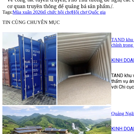
cơ quan truyền thông để quảng bá sản phẩm./.
Tags:
Mùa xuân 2026
tổ chức hội chợ
Hội chợ Quốc gia
TIN CÙNG CHUYÊN MỤC
TAND khu vự
chính trong
KINH DOA
TAND khu v
thẩm vụ án
với Chi cụ
Quảng Ngãi 
KINH DOA