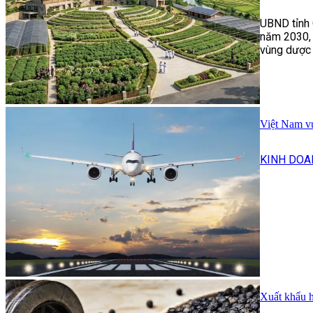
UBND tỉnh 
năm 2030, 
vùng dược 
Việt Nam vư
KINH DOA
Xuất khẩu hồ