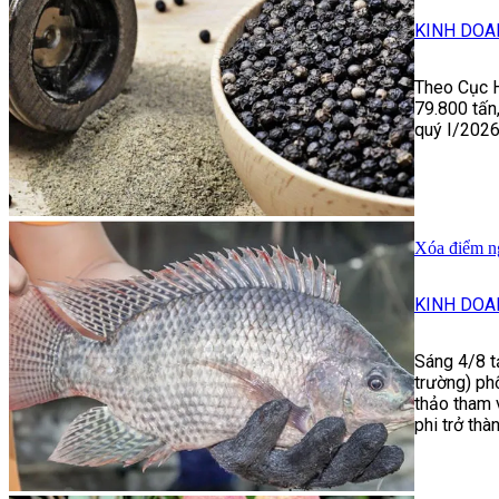
KINH DOA
Theo Cục H
79.800 tấn,
quý I/2026
Xóa điểm ng
KINH DOA
Sáng 4/8 t
trường) ph
thảo tham 
phi trở th