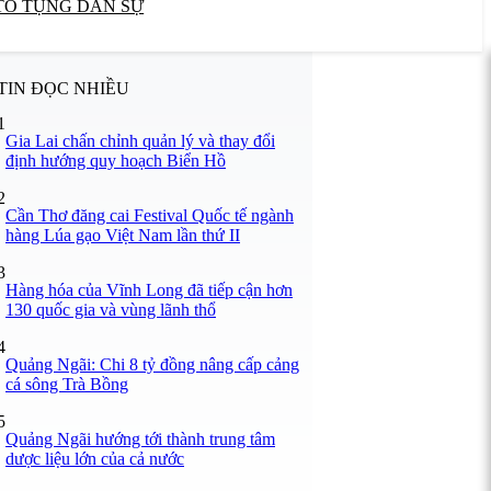
TỐ TỤNG DÂN SỰ
TIN ĐỌC NHIỀU
1
Gia Lai chấn chỉnh quản lý và thay đổi
định hướng quy hoạch Biển Hồ
2
Cần Thơ đăng cai Festival Quốc tế ngành
hàng Lúa gạo Việt Nam lần thứ II
3
Hàng hóa của Vĩnh Long đã tiếp cận hơn
130 quốc gia và vùng lãnh thổ
4
Quảng Ngãi: Chi 8 tỷ đồng nâng cấp cảng
cá sông Trà Bồng
5
Quảng Ngãi hướng tới thành trung tâm
dược liệu lớn của cả nước