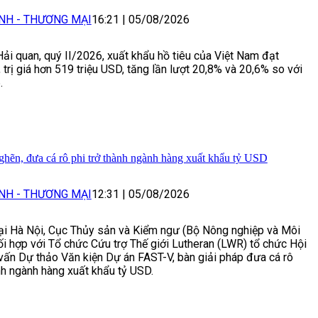
NH - THƯƠNG MẠI
16:21
|
05/08/2026
ải quan, quý II/2026, xuất khẩu hồ tiêu của Việt Nam đạt
 trị giá hơn 519 triệu USD, tăng lần lượt 20,8% và 20,6% so với
.
hẽn, đưa cá rô phi trở thành ngành hàng xuất khẩu tỷ USD
NH - THƯƠNG MẠI
12:31
|
05/08/2026
ại Hà Nội, Cục Thủy sản và Kiểm ngư (Bộ Nông nghiệp và Môi
ối hợp với Tổ chức Cứu trợ Thế giới Lutheran (LWR) tổ chức Hội
vấn Dự thảo Văn kiện Dự án FAST-V, bàn giải pháp đưa cá rô
ành ngành hàng xuất khẩu tỷ USD.