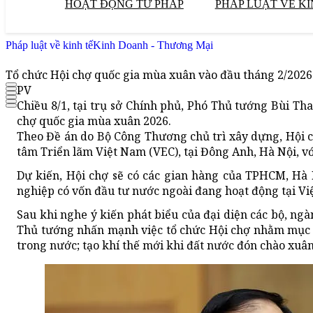
HOẠT ĐỘNG TƯ PHÁP
PHÁP LUẬT VỀ KI
Pháp luật về kinh tế
Kinh Doanh - Thương Mại
Tổ chức Hội chợ quốc gia mùa xuân vào đầu tháng 2/2026
PV
Chiều 8/1, tại trụ sở Chính phủ, Phó Thủ tướng Bùi Th
chợ quốc gia mùa xuân 2026.
Theo Đề án do Bộ Công Thương chủ trì xây dựng, Hội ch
tâm Triển lãm Việt Nam (VEC), tại Đông Anh, Hà Nội, v
Dự kiến, Hội chợ sẽ có các gian hàng của TPHCM, Hà 
nghiệp có vốn đầu tư nước ngoài đang hoạt động tại Việ
Sau khi nghe ý kiến phát biểu của đại diện các bộ, ngà
Thủ tướng nhấn mạnh việc tổ chức Hội chợ nhằm mục t
trong nước; tạo khí thế mới khi đất nước đón chào xuâ