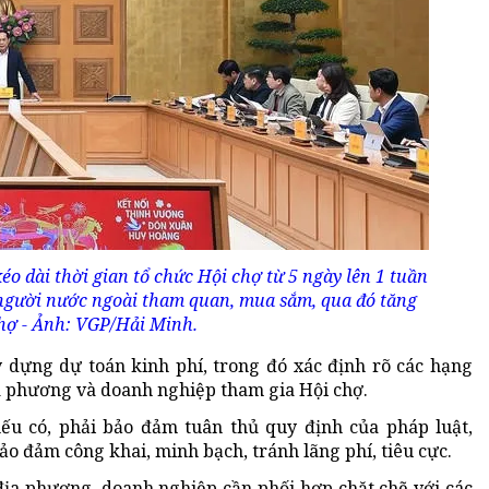
o dài thời gian tổ chức Hội chợ từ 5 ngày lên 1 tuần
, người nước ngoài tham quan, mua sắm, qua đó tăng
chợ - Ảnh: VGP/Hải Minh.
 dựng dự toán kinh phí, trong đó xác định rõ các hạng
ịa phương và doanh nghiệp tham gia Hội chợ.
ếu có, phải bảo đảm tuân thủ quy định của pháp luật,
ảo đảm công khai, minh bạch, tránh lãng phí, tiêu cực.
địa phương, doanh nghiệp cần phối hợp chặt chẽ với các