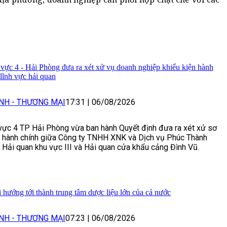
c 4 - Hải Phòng đưa ra xét xử vụ doanh nghiệp khiếu kiện hành
 lĩnh vực hải quan
NH - THƯƠNG MẠI
17:31
|
06/08/2026
ực 4 TP Hải Phòng vừa ban hành Quyết định đưa ra xét xử sơ
 hành chính giữa Công ty TNHH XNK và Dịch vụ Phúc Thành
c Hải quan khu vực III và Hải quan cửa khẩu cảng Đình Vũ.
hướng tới thành trung tâm dược liệu lớn của cả nước
NH - THƯƠNG MẠI
07:23
|
06/08/2026