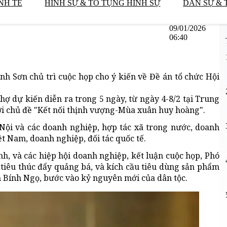
NH TẾ
HÌNH SỰ & TỐ TỤNG HÌNH SỰ
DÂN SỰ & 
09/01/2026
06:40
anh Sơn chủ trì cuộc họp cho ý kiến về Đề án tổ chức Hội
ợ dự kiến diễn ra trong 5 ngày, từ ngày 4-8/2 tại Trung
ới chủ đề "Kết nối thịnh vượng-Mùa xuân huy hoàng".
Nội và các doanh nghiệp, hợp tác xã trong nước, doanh
t Nam, doanh nghiệp, đối tác quốc tế.
nh, và các hiệp hội doanh nghiệp, kết luận cuộc họp, Phó
iêu thúc đẩy quảng bá, và kích cầu tiêu dùng sản phẩm
n Bính Ngọ, bước vào kỷ nguyên mới của dân tộc.