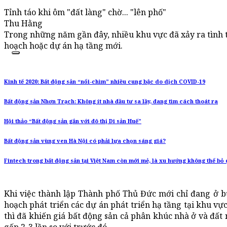
Tỉnh táo khi ôm "đất làng" chờ... "lên phố"
Thu Hằng
Trong những năm gần đây, nhiều khu vực đã xảy ra tình tr
hoạch hoặc dự án hạ tầng mới.
Kinh tế 2020: Bất động sản “nổi-chìm” nhiều cung bậc do dịch COVID-19
Bất động sản Nhơn Trạch: Không ít nhà đầu tư sa lầy, đang tìm cách thoát ra
Hội thảo “Bất động sản gắn với đô thị Di sản Huế”
Bất động sản vùng ven Hà Nội có phải lựa chọn sáng giá?
Fintech trong bất động sản tại Việt Nam còn mới mẻ, là xu hướng không thể bỏ
Khi việc thành lập Thành phố Thủ Đức mới chỉ đang ở b
hoạch phát triển các dự án phát triển hạ tầng tại khu vự
thì đã khiến giá bất động sản cả phân khúc nhà ở và đất 