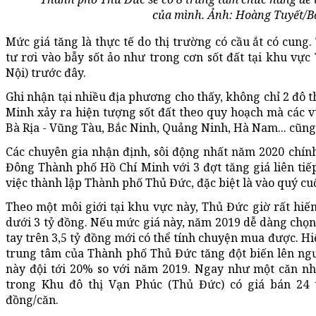
của mình. Ảnh: Hoàng Tuyết/Bá
Mức giá tăng là thực tế do thị trường có cầu ắt có cung
tư rơi vào bẫy sốt ảo như trong cơn sốt đất tại khu vực
Nội) trước đây.
Ghi nhận tại nhiều địa phương cho thấy, không chỉ 2 đô t
Minh xảy ra hiện tượng sốt đất theo quy hoạch mà các 
Bà Rịa - Vũng Tàu, Bắc Ninh, Quảng Ninh, Hà Nam... cũng 
Các chuyên gia nhận định, sôi động nhất năm 2020 chính
Đông Thành phố Hồ Chí Minh với 3 đợt tăng giá liên ti
việc thành lập Thành phố Thủ Đức, đặc biệt là vào quý cu
Theo một môi giới tại khu vực này, Thủ Đức giờ rất hi
dưới 3 tỷ đồng. Nếu mức giá này, năm 2019 dễ dàng chọn đ
tay trên 3,5 tỷ đồng mới có thể tính chuyện mua được. Hi
trung tâm của Thành phố Thủ Đức tăng đột biến lên ng
này đội tới 20% so với năm 2019. Ngay như một căn n
trong Khu đô thị Vạn Phúc (Thủ Đức) có giá bán 24 
đồng/căn.