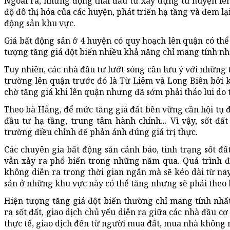
Ngoài ra, những động thái đầu tư xây dựng từ huyện lê
độ đô thị hóa của các huyện, phát triển hạ tầng và đem lại
động sản khu vực.
Giá bất động sản ở 4 huyện có quy hoạch lên quận có thể 
tượng tăng giá đột biến nhiều khả năng chỉ mang tính nh
Tuy nhiên, các nhà đầu tư lướt sóng cần lưu ý với những th
trường lên quận trước đó là Từ Liêm và Long Biên bởi 
chờ tăng giá khi lên quận nhưng đã sớm phải tháo lui do 
Theo bà Hằng, để mức tăng giá đất bền vững cần hội tụ đ
đầu tư hạ tầng, trung tâm hành chính... Vì vậy, sốt đất
trường điều chỉnh để phản ánh đúng giá trị thực.
Các chuyên gia bất động sản cảnh báo, tình trạng sốt đấ
vẫn xảy ra phổ biến trong những năm qua. Quá trình 
không diễn ra trong thời gian ngắn mà sẽ kéo dài từ nay
sản ở những khu vực này có thể tăng nhưng sẽ phải theo l
Hiện tượng tăng giá đột biến thường chỉ mang tính nhất 
ra sốt đất, giao dịch chủ yếu diễn ra giữa các nhà đầu cơ 
thực tế, giao dịch đến từ người mua đất, mua nhà không 