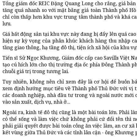
Tổng giám đốc REIC Đặng Quang Long cho rằng, giá bán 
tăng quá nhanh so với mặt bằng giá toàn Thành phố Hồ 
chỉ còn thấp hơn khu vực trung tâm thành phố và khá cao
lưu.
Giá bất động sản tại khu vực này đang bị đẩy lên quá cao s
hiện sự kỳ vọng của phân khúc khách hàng thu nhập cao
tầng giao thông, hạ tầng đô thị, tiện ích xã hội của khu vự
Tiến sĩ Sử Ngọc Khương, Giám đốc cấp cao Savills Việt 
tạo cú hích lớn cho thị trường địa ốc phía Đông Thành p
chuỗi giá trị trong tương lai.
Tuy nhiên, không nên chỉ xem đây là cơ hội để buôn b
xem định hướng mục tiêu về Thành phố Thủ Đức với vị tr
các doanh nghiệp, nhà đầu tư trong và ngoài nước mới c
vào sản xuất, dịch vụ, nhà ở...
Ngoài ra, kinh tế đô thị cũng là một bài toán lớn. Phải 
có thể sống và làm việc chứ không phải cứ đổi tên thì nơ
phải giải quyết được bài toán công ăn việc làm, an cư xã
kết vùng giữa Thủ Đức và các tỉnh lân cận - ông Khương p