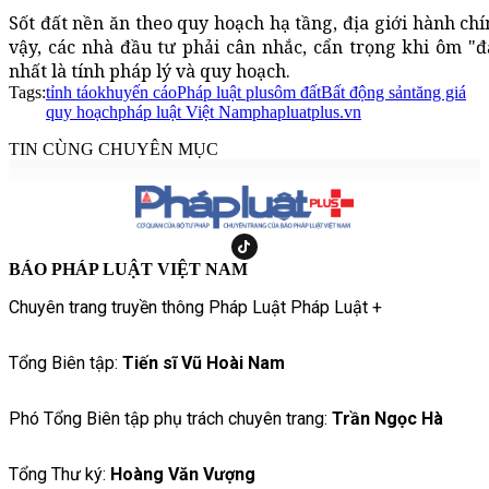
Sốt đất nền ăn theo quy hoạch hạ tầng, địa giới hành ch
vậy, các nhà đầu tư phải cân nhắc, cẩn trọng khi ôm "đấ
nhất là tính pháp lý và quy hoạch.
Tags:
tỉnh táo
khuyến cáo
Pháp luật plus
ôm đất
Bất động sản
tăng giá
quy hoạch
pháp luật Việt Nam
phapluatplus.vn
TIN CÙNG CHUYÊN MỤC
BÁO PHÁP LUẬT VIỆT NAM
Chuyên trang truyền thông Pháp Luật Pháp Luật +
Tổng Biên tập:
Tiến sĩ Vũ Hoài Nam
Phó Tổng Biên tập phụ trách chuyên trang:
Trần Ngọc Hà
Tổng Thư ký:
Hoàng Văn Vượng