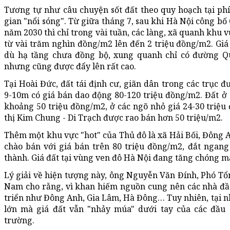
Tương tự như câu chuyện sốt đất theo quy hoạch tại ph
gian "nổi sóng". Từ giữa tháng 7, sau khi Hà Nội công b
năm 2030 thì chỉ trong vài tuần, các làng, xã quanh khu 
từ vài trăm nghìn đồng/m2 lên đến 2 triệu đồng/m2. Giá 
dù hạ tầng chưa đồng bộ, xung quanh chỉ có đường Q
nhưng cũng được đẩy lên rất cao.
Tại Hoài Đức, đất tái định cư, giãn dân trong các trục
9-10m có giá bán dao động 80-120 triệu đồng/m2. Đất ở 
khoảng 50 triệu đồng/m2, ở các ngõ nhỏ giá 24-30 triệu 
thị Kim Chung - Di Trạch được rao bán hơn 50 triệu/m2.
Thêm một khu vực "hot" của Thủ đô là xã Hải Bối, Đông 
chào bán với giá bán trên 80 triệu đồng/m2, đắt ngang
thành. Giá đất tại vùng ven đô Hà Nội đang tăng chóng m
Lý giải về hiện tượng này, ông Nguyễn Văn Đính, Phó Tổn
Nam cho rằng, vì khan hiếm nguồn cung nên các nhà đầ
triển như Đông Anh, Gia Lâm, Hà Đông… Tuy nhiên, tại 
lớn mà giá đất vẫn "nhảy múa" dưới tay của các đầu 
trường.