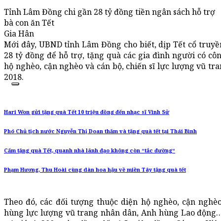
Tỉnh Lâm Đồng chi gần 28 tỷ đồng tiền ngân sách hỗ trợ
bà con ăn Tết
Gia Hân
Mới đây, UBND tỉnh Lâm Đồng cho biết, dịp Tết cổ truy
28 tỷ đồng để hỗ trợ, tặng quà các gia đình người có côn
hộ nghèo, cận nghèo và cán bộ, chiến sĩ lực lượng vũ tr
2018.
Hari Won gửi tặng quà Tết 10 triệu đồng đến nhạc sĩ Vinh Sử
Phó Chủ tịch nước Nguyễn Thị Doan thăm và tặng quà tết tại Thái Bình
Cấm tặng quà Tết, quanh nhà lãnh đạo không còn “tắc đường“
Phạm Hương, Thu Hoài cùng dàn hoa hậu về miền Tây tặng quà tết
Theo đó, các đối tượng thuộc diện hộ nghèo, cận nghèo
hùng lực lượng vũ trang nhân dân, Anh hùng Lao động