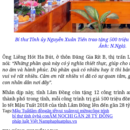
Bí thư Tỉnh ủy Nguyễn Xuân Tiến trao tặng 500 triệu
Ảnh: N.Ngà).
Ông Liêng Hót Ha Bút, ở thôn Đăng Gia Rít B, thị trấ
nói:
“N
hững phần quà này có ý nghĩa thiết thực, giúp cho 
no ấm và hành phúc
. Dù phần quà có nhiều hay ít thì b
vui vẻ rất nhiều. Cảm ơn rất nhiều vì đã có sự quan tâm, g
con nhân dân nơi đây”.
Nhân dịp này, tỉnh Lâm Đồng còn tặng 12 công trình an
thành phố trong tỉnh, mỗi công trình trị giá 500 triệu đồ
lo tết Mậu Tuất 2018 của tỉnh Lâm Đồng lên đến gần 28 tỷ
Tags:
Mậu Tuất
lâm đồng
ăn tết
vui xuân
vui mừng
công trình
bí thư tỉnh ủy
bà con
ẤM NO
CHI GẦN 28 TỶ ĐỒNG
pháp luật Việt Nam
phapluatplus.vn