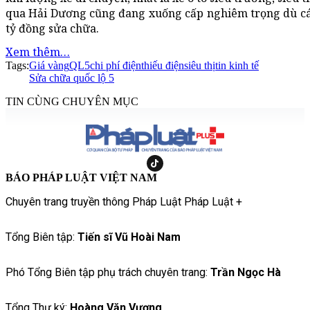
qua Hải Dương cũng đang xuống cấp nghiêm trọng dù cá
tỷ đồng sửa chữa.
Xem thêm…
Tags:
Giá vàng
QL5
chi phí điện
thiếu điện
siêu thị
tin kinh tế
Sửa chữa quốc lộ 5
TIN CÙNG CHUYÊN MỤC
BÁO PHÁP LUẬT VIỆT NAM
Chuyên trang truyền thông Pháp Luật Pháp Luật +
Tổng Biên tập:
Tiến sĩ Vũ Hoài Nam
Phó Tổng Biên tập phụ trách chuyên trang:
Trần Ngọc Hà
Tổng Thư ký:
Hoàng Văn Vượng