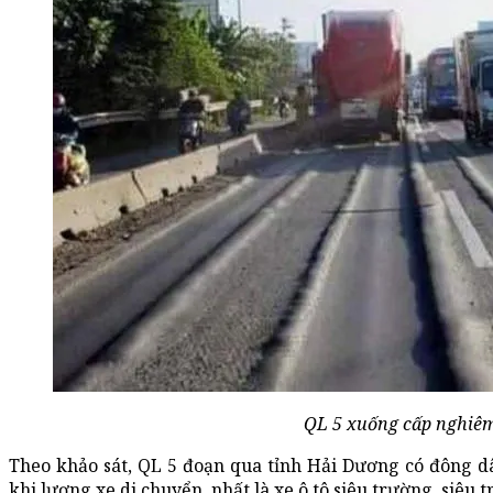
QL 5 xuống cấp nghiêm
Theo khảo sát, QL 5 đoạn qua tỉnh Hải Dương có đông d
khi lượng xe di chuyển, nhất là xe ô tô siêu trường, siêu