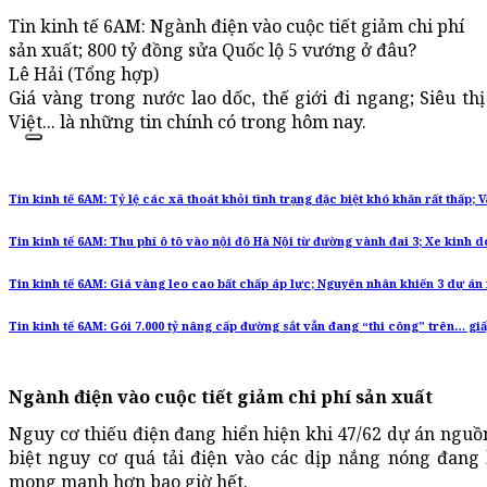
Tin kinh tế 6AM: Ngành điện vào cuộc tiết giảm chi phí
sản xuất; 800 tỷ đồng sửa Quốc lộ 5 vướng ở đâu?
Lê Hải (Tổng hợp)
Giá vàng trong nước lao dốc, thế giới đi ngang; Siêu t
Việt... là những tin chính có trong hôm nay.
Tin kinh tế 6AM: Tỷ lệ các xã thoát khỏi tình trạng đặc biệt khó khăn rất thấp;
Tin kinh tế 6AM: Thu phí ô tô vào nội đô Hà Nội từ đường vành đai 3; Xe kinh 
Tin kinh tế 6AM: Giá vàng leo cao bất chấp áp lực; Nguyên nhân khiến 3 dự án 
Tin kinh tế 6AM: Gói 7.000 tỷ nâng cấp đường sắt vẫn đang “thi công” trên… gi
Ngành điện vào cuộc tiết giảm chi phí sản xuất
Nguy cơ thiếu điện đang hiển hiện khi 47/62 dự án nguồ
biệt nguy cơ quá tải điện vào các dịp nắng nóng đang
mong manh hơn bao giờ hết.