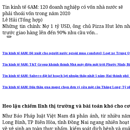
Tin kinh tế 6AM: 120 doanh nghiệp có vốn nhà nước sẽ
phải thoái vốn trong năm 2020
Lê Hải (Tổng hợp)
Những tin chính: Nợ 1 tỷ USD, ông chủ Pizza Hut lớn nh
trước giao hàng lên đến 90% nhu cầu vốn...
Tin kinh tế 6AM: Đề xuất cho người nước ngoài mua condotel; Loạt xe Trung Qu
Tin kinh tế 9AM: T&T Group khánh thành Nhà máy điện mặt trời Phước Ninh; Bit
Tin kinh tế 6AM: Sabeco đặt kế hoạch lợi nhuận thấp nhất 5 năm; Hai thành phố
Tin kinh tế 6AM: Đấu thầu qua mạng chọn đơn vị sửa mặt cầu Thăng Long; Tỷ p
Heo lậu chiếm lĩnh thị trường và bài toán khó cho 
Như Báo Pháp luật Việt Nam đã phản ánh, từ nhiều năm
Long Bình, TP Biên Hòa, tỉnh Đồng Nai ngang nhiên hoạt
về vệ sinh an toàn thực phẩm, kiểm soát dịch bệnh và quả