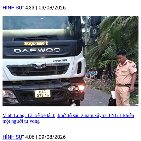
HÌNH SỰ
14:33
|
09/08/2026
Vĩnh Long: Tài xế xe tải bị khởi tố sau 2 năm xảy ra TNGT khiến
một người tử vong
HÌNH SỰ
14:06
|
09/08/2026