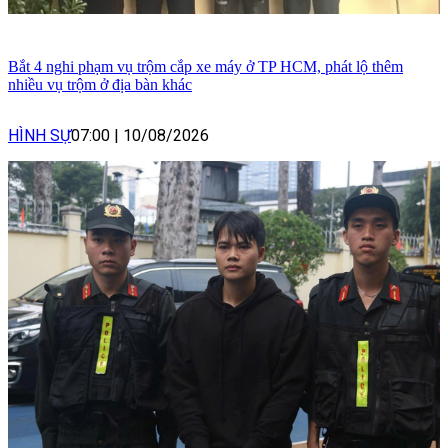
Bắt 4 nghi phạm vụ trộm cắp xe máy ở TP HCM, phát lộ thêm
nhiều vụ trộm ở địa bàn khác
HÌNH SỰ
07:00
|
10/08/2026