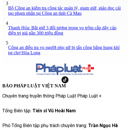
3
Bộ Công an kiểm tra công tác quản lý, giam giữ, giáo dục cải
tạo phạm nhân tại Công an tỉnh Cà Mau
4
Thanh Hóa: Bắt giữ 3 đối tượng trong vụ trộm cắp dây cáp
điện trị giá gần 300 triệu đồng
5
Công an điều tra vụ người phụ nữ bị tấn công bằng hung khí
tại chợ Hòa Long
BÁO PHÁP LUẬT VIỆT NAM
Chuyên trang truyền thông Pháp Luật Pháp Luật +
Tổng Biên tập:
Tiến sĩ Vũ Hoài Nam
Phó Tổng Biên tập phụ trách chuyên trang:
Trần Ngọc Hà