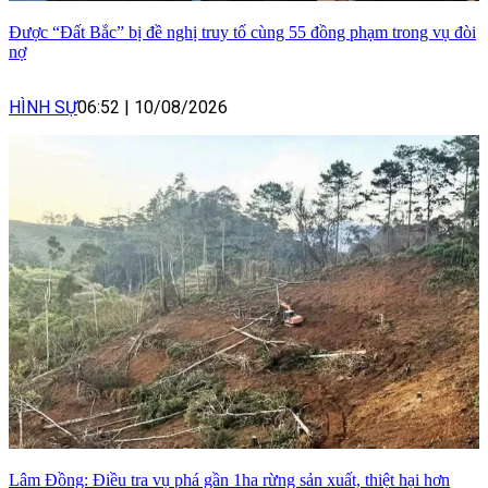
Được “Đất Bắc” bị đề nghị truy tố cùng 55 đồng phạm trong vụ đòi
nợ
HÌNH SỰ
06:52
|
10/08/2026
Lâm Đồng: Điều tra vụ phá gần 1ha rừng sản xuất, thiệt hại hơn