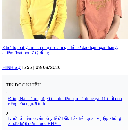
Khởi tố, bắt giam hai phụ nữ làm giả hồ sơ đáo hạn ngân hàng,
chiếm đoạt hơn 7 tỷ đồng
HÌNH SỰ
15:55
|
08/08/2026
TIN ĐỌC NHIỀU
1
Đồng Nai: Tạm giữ gã thanh niên bạo hành bé gái 11 tuổi con
riêng của người tình
2
Khởi tố thêm 6 cán bộ y tế ở Đắk Lắk liên quan vụ lập khống
3.539 lượt đơn thuốc BHYT