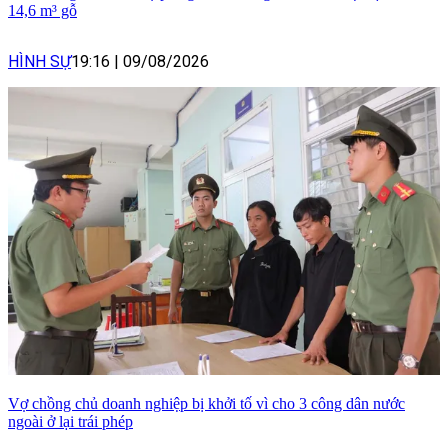
14,6 m³ gỗ
HÌNH SỰ
19:16
|
09/08/2026
Vợ chồng chủ doanh nghiệp bị khởi tố vì cho 3 công dân nước
ngoài ở lại trái phép