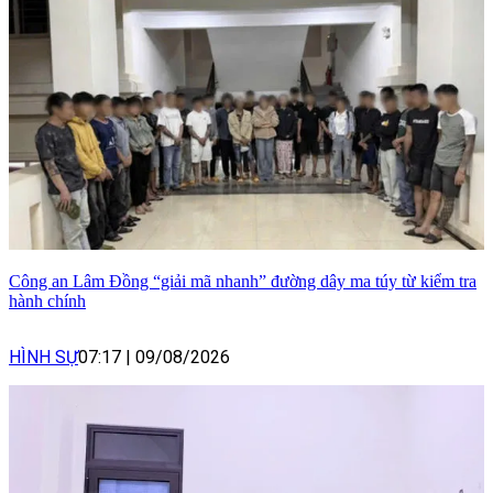
Công an Lâm Đồng “giải mã nhanh” đường dây ma túy từ kiểm tra
hành chính
HÌNH SỰ
07:17
|
09/08/2026