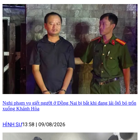
Nghi phạm vụ giết người ở Đồng Nai bị bắt khi đang lái ôtô bỏ trốn
xuống Khánh Hòa
HÌNH SỰ
13:58
|
09/08/2026