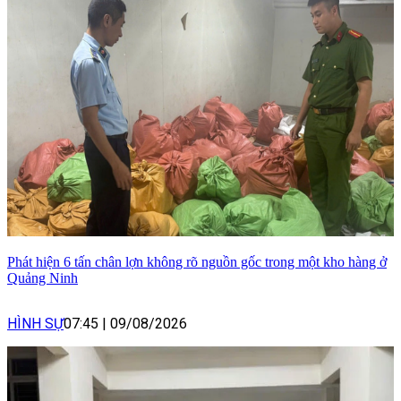
Phát hiện 6 tấn chân lợn không rõ nguồn gốc trong một kho hàng ở
Quảng Ninh
HÌNH SỰ
07:45
|
09/08/2026