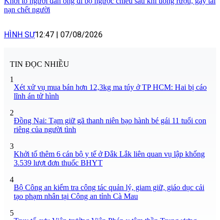
Khởi tố người đàn ông đi bộ ngược chiều sau khi uống rượu, gây tai
nạn chết người
HÌNH SỰ
12:47
|
07/08/2026
TIN ĐỌC NHIỀU
1
Xét xử vụ mua bán hơn 12,3kg ma túy ở TP HCM: Hai bị cáo
lĩnh án tử hình
2
Đồng Nai: Tạm giữ gã thanh niên bạo hành bé gái 11 tuổi con
riêng của người tình
3
Khởi tố thêm 6 cán bộ y tế ở Đắk Lắk liên quan vụ lập khống
3.539 lượt đơn thuốc BHYT
4
Bộ Công an kiểm tra công tác quản lý, giam giữ, giáo dục cải
tạo phạm nhân tại Công an tỉnh Cà Mau
5