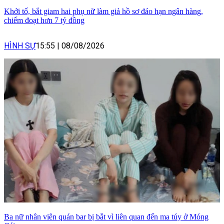
Khởi tố, bắt giam hai phụ nữ làm giả hồ sơ đáo hạn ngân hàng,
chiếm đoạt hơn 7 tỷ đồng
HÌNH SỰ
15:55
|
08/08/2026
Ba nữ nhân viên quán bar bị bắt vì liên quan đến ma túy ở Móng