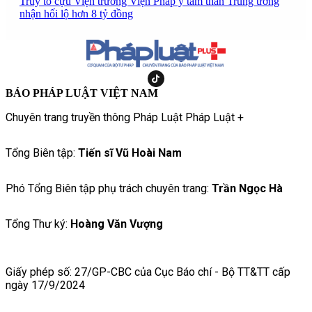
Truy tố cựu Viện trưởng Viện Pháp y tâm thần Trung ương
nhận hối lộ hơn 8 tỷ đồng
BÁO PHÁP LUẬT VIỆT NAM
Chuyên trang truyền thông Pháp Luật Pháp Luật +
Tổng Biên tập:
Tiến sĩ Vũ Hoài Nam
Phó Tổng Biên tập phụ trách chuyên trang:
Trần Ngọc Hà
Tổng Thư ký:
Hoàng Văn Vượng
Giấy phép số: 27/GP-CBC của Cục Báo chí - Bộ TT&TT cấp
ngày 17/9/2024