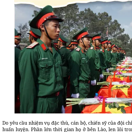
Do yêu cầu nhiệm vụ đặc thù, cán bộ, chiến sỹ của đội c
huấn luyện. Phần lớn thời gian họ ở bên Lào, len lỏi 