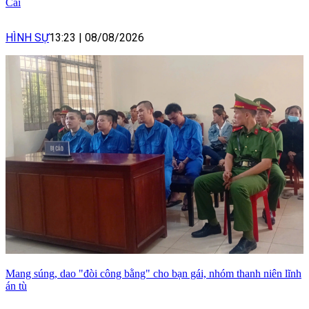
Cái
HÌNH SỰ
13:23
|
08/08/2026
Mang súng, dao "đòi công bằng" cho bạn gái, nhóm thanh niên lĩnh
án tù