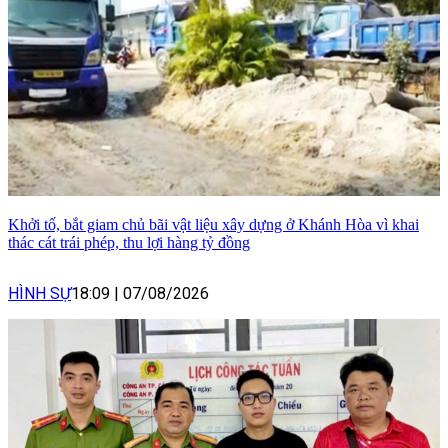
Khởi tố, bắt giam chủ bãi vật liệu xây dựng ở Khánh Hòa vì khai
thác cát trái phép, thu lợi hàng tỷ đồng
HÌNH SỰ
18:09
|
07/08/2026