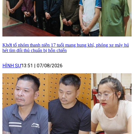
Khởi tố nhóm thanh niên 17 tuổi mang hung khí, phóng xe máy hú
hét tìm đối thủ chuẩn bị hỗn chiến
HÌNH SỰ
13:51
|
07/08/2026