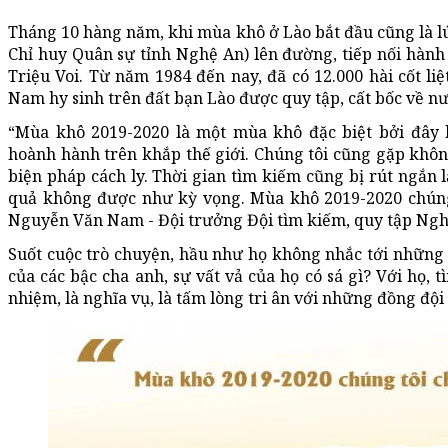
Tháng 10 hàng năm, khi mùa khô ở Lào bắt đầu cũng là lúc
Chỉ huy Quân sự tỉnh Nghệ An) lên đường, tiếp nối hành t
Triệu Voi. Từ năm 1984 đến nay, đã có 12.000 hài cốt li
Nam hy sinh trên đất bạn Lào được quy tập, cất bốc về nư
“Mùa khô 2019-2020 là một mùa khô đặc biệt bởi đây l
hoành hành trên khắp thế giới. Chúng tôi cũng gặp khôn
biện pháp cách ly. Thời gian tìm kiếm cũng bị rút ngắn l
quả không được như kỳ vọng. Mùa khô 2019-2020 chúng 
Nguyễn Văn Nam - Đội trưởng Đội tìm kiếm, quy tập Nghệ
Suốt cuộc trò chuyện, hầu như họ không nhắc tới những v
của các bậc cha anh, sự vất vả của họ có sá gì? Với họ, t
nhiệm, là nghĩa vụ, là tấm lòng tri ân với những đồng đội