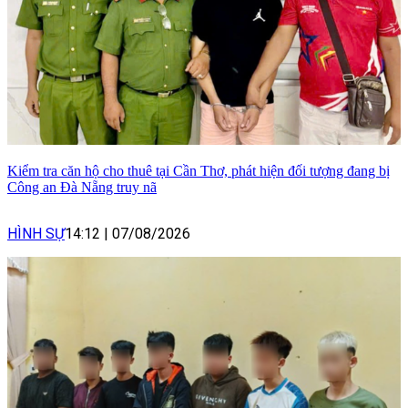
Kiểm tra căn hộ cho thuê tại Cần Thơ, phát hiện đối tượng đang bị
Công an Đà Nẵng truy nã
HÌNH SỰ
14:12
|
07/08/2026