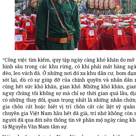
“Công việc tìm kiếm, quy tập ngày càng khó khăn do mở 
hình sâu trong các khu rừng, có khi phải mất hàng ng
đèo, leo vách đá. Ở những nơi đó xa khu dân cư, bom đạn
sót lại, dù có sự giúp đỡ của chính quyền và nhân dâ
cũng hết sức khó khăn, gian khổ. Những khó khăn, gia
nguy chúng tôi không sợ mà chỉ sợ thời gian quá lâu, đị
có những thay đổi, quan trọng nhất là những nhân chứn
gia chôn cất hoặc biết vị trí chôn cất các liệt sỹ quâ
chuyên gia Việt Nam hầu hết đã già, trí nhớ không còn
người đã qua đời nên thông tin về phần mộ ngày càng k
tá Nguyễn Văn Nam tâm sự.