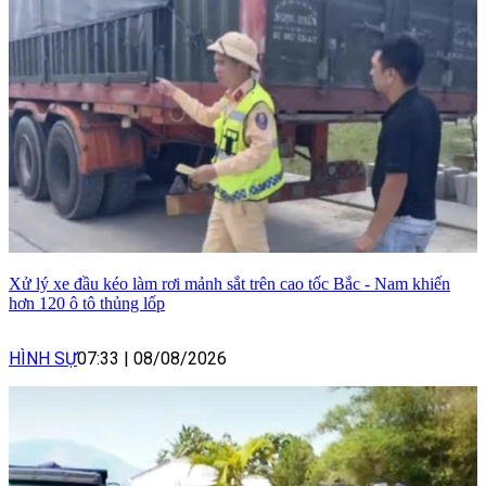
Xử lý xe đầu kéo làm rơi mảnh sắt trên cao tốc Bắc - Nam khiến
hơn 120 ô tô thủng lốp
HÌNH SỰ
07:33
|
08/08/2026