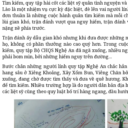
Tìm kiếm, quy tập hài cốt các liệt sỹ quân tình nguyện v
Lào là một nhiệm vụ cực kỳ đặc biệt, đè lên vai người l
đơn thuần là những cuộc hành quân tìm kiếm mà mỗi ch
lùi gian khó, trận đánh vượt qua nguy hiểm, trận đánh
nặng nề phía trước.
Trận đánh ấy dẫu gian khó nhưng khi đưa được những ng
họ, không có phần thưởng nào cao quý hơn. Trong cuộc 
kiếm, quy tập Bộ CHQS Nghệ An đã ngã xuống, nhiều ng
phải bom mìn, bởi những hiểm nguy trên đường...
Bước chân những người lính quy tập Nghệ An chắc hẳn 
hang sâu ở Xiêng Khoảng, Xây Xổm Bun, Viêng Chăn bởi
xuống, đang chờ được tìm thấy và đưa về quê hương. Kh
để tìm kiếm. Nhiều trường hợp là do người dân bản địa bá
các liệt sỹ cũng theo quy luật bố trí hàng ngang, đầu hướ