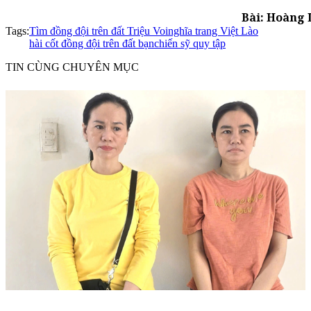
Bài: Hoàng 
Tags:
Tìm đồng đội trên đất Triệu Voi
nghĩa trang Việt Lào
hài cốt đồng đội trên đất bạn
chiến sỹ quy tập
TIN CÙNG CHUYÊN MỤC