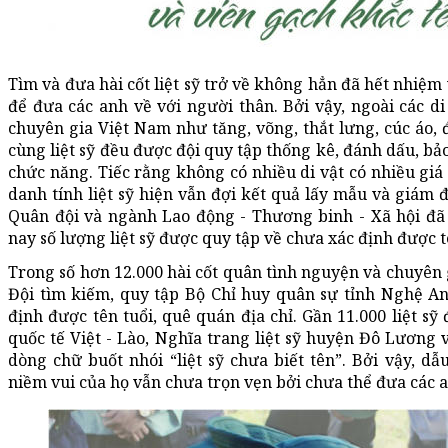
Tìm và đưa hài cốt liệt sỹ trở về không hẳn đã hết nhiệm 
để đưa các anh về với người thân. Bởi vậy, ngoài các di
chuyên gia Việt Nam như tăng, võng, thắt lưng, cúc áo, đ
cùng liệt sỹ đều được đội quy tập thống kê, đánh dấu, bả
chức năng. Tiếc rằng không có nhiều di vật có nhiều giá 
danh tính liệt sỹ hiện vẫn đợi kết quả lấy mẫu và giám
Quân đội và ngành Lao động - Thương binh - Xã hội đã 
nay số lượng liệt sỹ được quy tập về chưa xác định được t
Trong số hơn 12.000 hài cốt quân tình nguyện và chuyên 
Đội tìm kiếm, quy tập Bộ Chỉ huy quân sự tỉnh Nghệ An 
định được tên tuổi, quê quán địa chỉ. Gần 11.000 liệt sỹ
quốc tế Việt - Lào, Nghĩa trang liệt sỹ huyện Đô Lương 
dòng chữ buốt nhói “liệt sỹ chưa biết tên”. Bởi vậy, 
niềm vui của họ vẫn chưa trọn vẹn bởi chưa thể đưa các a