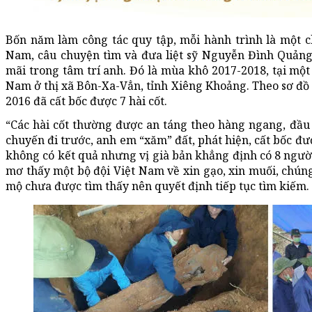
Bốn năm làm công tác quy tập, mỗi hành trình là một 
Nam, câu chuyện tìm và đưa liệt sỹ Nguyễn Đình Quảng
mãi trong tâm trí anh. Đó là mùa khô 2017-2018, tại một 
Nam ở thị xã Bôn-Xa-Vẳn, tỉnh Xiêng Khoảng. Theo sơ đồ m
2016 đã cất bốc được 7 hài cốt.
“Các hài cốt thường được an táng theo hàng ngang, đầu
chuyến đi trước, anh em “xăm” đất, phát hiện, cất bốc đư
không có kết quả nhưng vị già bản khẳng định có 8 người
mơ thấy một bộ đội Việt Nam về xin gạo, xin muối, chúng
mộ chưa được tìm thấy nên quyết định tiếp tục tìm kiếm.