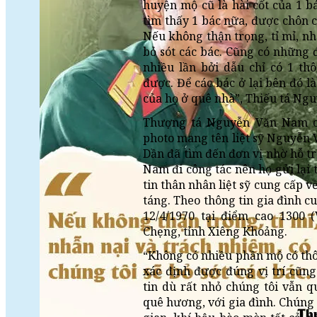
huyện mộ cũ là hài cốt của 1 b
tìm thấy 1 bác nữa, được chôn cấ
Nếu không thận trọng, tỉ mỉ, nh
bỏ sót các bác. Cũng có những 
nhiều lần bởi dẫu chỉ có 1 th
được. Để các bác ở lại bên đó là
của họ ở quê nhà”, Thiếu tá Ngu
Thượng tá Nguyễn Văn Nam c
photo mang tên liệt sỹ Nguyễn V
Dần đã tìm đến đơn vị nhờ hỗ t
Nam đi công tác nên họ gửi lại
tin thân nhân liệt sỹ cung cấp v
táng. Theo thông tin gia đình c
12/4/1970 tại điểm cao 1300
Chẹng, tỉnh Xiêng Khoảng.
“Không có nhiều phần mộ có thôn
xác định được đúng vị trí cũn
tin dù rất nhỏ chúng tôi vẫn 
quê hương, với gia đình. Chúng 