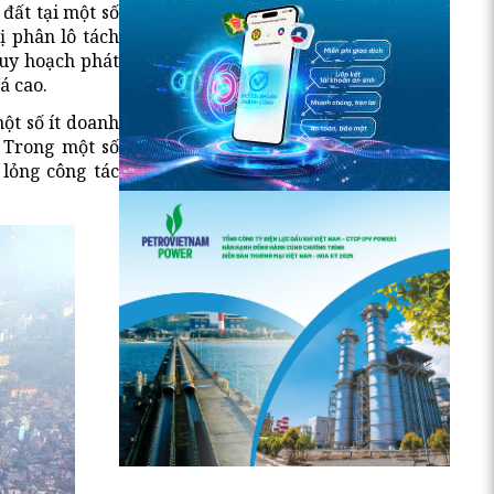
đất tại một số
ị phân lô tách
quy hoạch phát
á cao.
ột số ít doanh
. Trong một số
 lỏng công tác