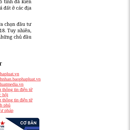
ố tỉnh đã kiên
á đất ở các địa
ựa chọn đầu tư
8. Tuy nhiên,
 những chủ đầu
T
hapluat.vn
hnhan.baophapluat.vn
luatmedia.vn
 thông tin điện tử
 hội
 thông tin điện tử
h phủ
ư pháp