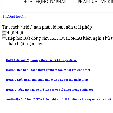
HOẠT ĐỘNG TƯ PHÁP
PHÁP LUẬT VỀ KI
Thương trường
Tìm cách “triệt” nạn phân lô bán nền trái phép
Ngô Ngãi
Hiệp hội Bất động sản TP.HCM (HoREA) kiến nghị Thủ tư
pháp luật hiện nay.
HoREA đề xuất 2 phương thức bố trí khu vực để xe
HoREA kiến nghị hoàn thiện khung pháp lý đối với condotel
HoREA: Kiến nghị giải pháp nhà ở cho người thu nhập thấp
HoREA: Tổng nợ xấu có thể lên 600.000 tỷ đồng trong 5 năm tới
Audio địa ốc 360s: HoREA kiến nghị chi 1.000 tỉ đồng cho vay mua nhà ở xã 