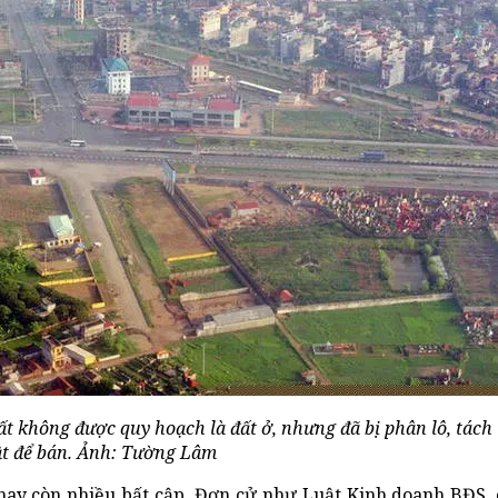
ất không được quy hoạch là đất ở, nhưng đã bị phân lô, tách 
ật để bán. Ảnh: Tường Lâm
 nay còn nhiều bất cập. Đơn cử như Luật Kinh doanh BĐS, 