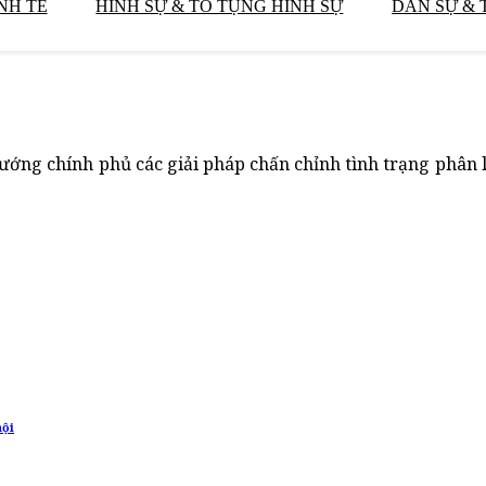
NH TẾ
HÌNH SỰ & TỐ TỤNG HÌNH SỰ
DÂN SỰ & 
ớng chính phủ các giải pháp chấn chỉnh tình trạng phân l
hội