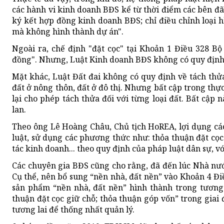
các hành vi kinh doanh BĐS kể từ thời điểm các bên đã
ký kết hợp đồng kinh doanh BĐS; chỉ điều chỉnh loại h
mà không hình thành dự án".
Ngoài ra, chế định "đặt cọc" tại Khoản 1 Điều 328 B
đồng". Nhưng, Luật Kinh doanh BĐS không có quy định v
Mặt khác, Luật Đất đai không có quy định về tách thửa
đất ở nông thôn, đất ở đô thị. Nhưng bất cập trong thự
lại cho phép tách thửa đối với từng loại đất. Bất cập
lan.
Theo ông Lê Hoàng Châu, Chủ tịch HoREA, lợi dụng các
luật, sử dụng các phương thức như: thỏa thuận đặt cọc
tác kinh doanh... theo quy định của pháp luật dân sự, vớ
Các chuyên gia BĐS cũng cho rằng, đã đến lúc Nhà nướ
Cụ thể, nên bổ sung “nền nhà, đất nền” vào Khoản 4 Đi
sản phẩm “nền nhà, đất nền” hình thành trong tương 
thuận đặt cọc giữ chỗ; thỏa thuận góp vốn” trong giai
tương lai để thống nhất quản lý.