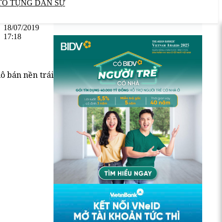
TỐ TỤNG DÂN SỰ
18/07/2019
17:18
ô bán nền trái