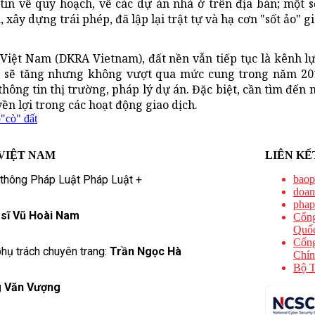
in về quy hoạch, về các dự án nhà ở trên địa bàn; một s
ây dựng trái phép, đã lập lại trật tự và hạ cơn "sốt ảo" gi
ệt Nam (DKRA Vietnam), đất nền vẫn tiếp tục là kênh l
hể sẽ tăng nhưng không vượt qua mức cung trong năm 201
thông tin thị trường, pháp lý dự án. Đặc biệt, cần tìm đến
n lợi trong các hoạt động giao dịch.
p
"cò" đất
VIỆT NAM
LIÊN KẾ
 thông Pháp Luật Pháp Luật +
baop
doan
phap
 sĩ Vũ Hoài Nam
Cổng
Quốc
Cổng
hụ trách chuyên trang:
Trần Ngọc Hà
Chín
Bộ T
 Văn Vượng