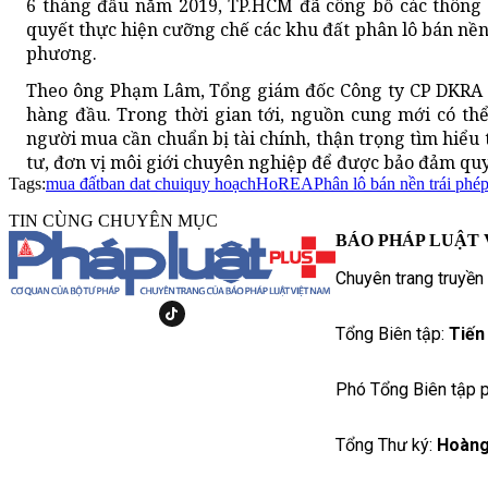
6 tháng đầu năm 2019, TP.HCM đã công bố các thông t
quyết thực hiện cưỡng chế các khu đất phân lô bán nền, x
phương.
Theo ông Phạm Lâm, Tổng giám đốc Công ty CP DKRA Vi
hàng đầu. Trong thời gian tới, nguồn cung mới có t
người mua cần chuẩn bị tài chính, thận trọng tìm hiểu 
tư, đơn vị môi giới chuyên nghiệp để được bảo đảm quyề
Tags:
mua đất
ban dat chui
quy hoạch
HoREA
Phân lô bán nền trái phé
TIN CÙNG CHUYÊN MỤC
BÁO PHÁP LUẬT 
Chuyên trang truyền
Tổng Biên tập:
Tiến
Phó Tổng Biên tập p
Tổng Thư ký:
Hoàng