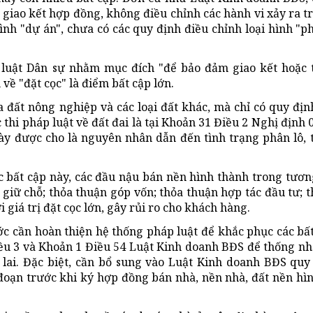
 giao kết hợp đồng, không điều chỉnh các hành vi xảy ra t
ình "dự án", chưa có các quy định điều chỉnh loại hình "p
ộ luật Dân sự nhằm mục đích "để bảo đảm giao kết hoặc
ề "đặt cọc" là điểm bất cập lớn.
 đất nông nghiệp và các loại đất khác, mà chỉ có quy địn
c thi pháp luật về đất đai là tại Khoản 31 Điều 2 Nghị định
 này được cho là nguyên nhân dẫn đến tình trạng phân lô, 
 bất cập này, các đầu nậu bán nền hình thành trong tương
 giữ chỗ; thỏa thuận góp vốn; thỏa thuận hợp tác đầu tư; 
i giá trị đặt cọc lớn, gây rủi ro cho khách hàng.
c cần hoàn thiện hệ thống pháp luật để khắc phục các bất
ều 3 và Khoản 1 Điều 54 Luật Kinh doanh BĐS để thống nhấ
lai. Đặc biệt, cần bổ sung vào Luật Kinh doanh BĐS quy
 đoạn trước khi ký hợp đồng bán nhà, nền nhà, đất nền hì