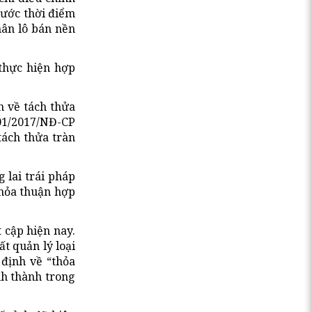
rước thời điểm
hân lô bán nền
 thực hiện hợp
h về tách thửa
 01/2017/NĐ-CP
tách thửa tràn
 lai trái pháp
thỏa thuận hợp
 cập hiện nay.
t quản lý loại
 định về “thỏa
nh thành trong