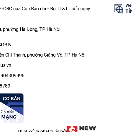
P-CBC của Cục Báo chí - Bộ TT&TT cấp ngày
ú, phường Hà Đông, TP Hà Nội
SOẠN
n Chí Thanh, phường Giảng Võ, TP. Hà Nội
us.vn
- 0904309996
78789
Thiết kế và phát triển bởi