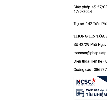
Giấy phép số: 27/G
17/9/2024
Trụ sở: 142 Trần Ph
THÔNG TIN TÒA 
Số 42/29 Phố Nguyễ
toasoan@phapluatpl
Điện thoại liên hệ 
Quảng cáo : 08673