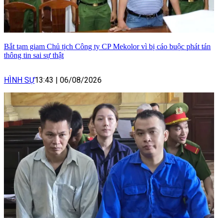
Bắt tạm giam Chủ tịch Công ty CP Mekolor vì bị cáo buộc phát tán
thông tin sai sự thật
HÌNH SỰ
13:43
|
06/08/2026