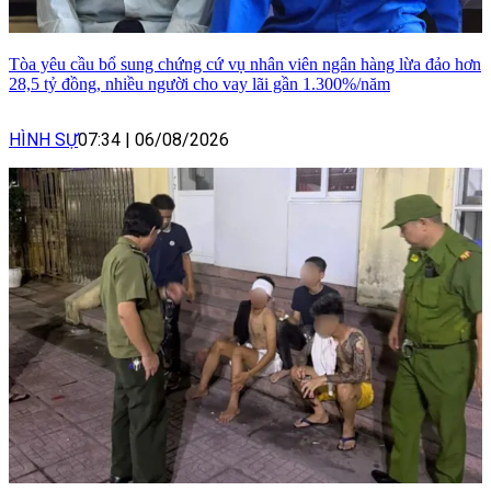
Tòa yêu cầu bổ sung chứng cứ vụ nhân viên ngân hàng lừa đảo hơn
28,5 tỷ đồng, nhiều người cho vay lãi gần 1.300%/năm
HÌNH SỰ
07:34
|
06/08/2026