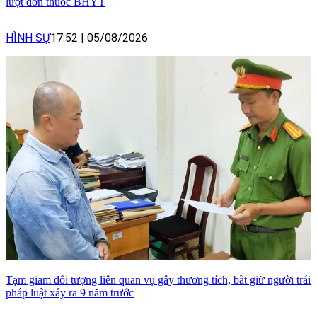
lượt đơn thuốc BHYT
HÌNH SỰ
17:52
|
05/08/2026
Tạm giam đối tượng liên quan vụ gây thương tích, bắt giữ người trái
pháp luật xảy ra 9 năm trước