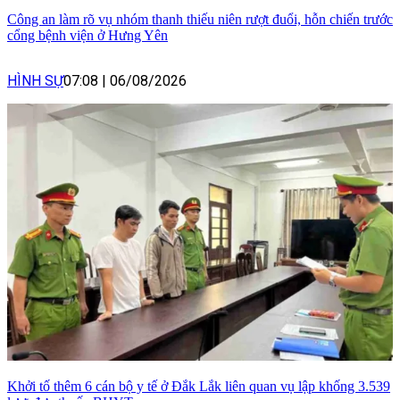
Công an làm rõ vụ nhóm thanh thiếu niên rượt đuổi, hỗn chiến trước
cổng bệnh viện ở Hưng Yên
HÌNH SỰ
07:08
|
06/08/2026
Khởi tố thêm 6 cán bộ y tế ở Đắk Lắk liên quan vụ lập khống 3.539