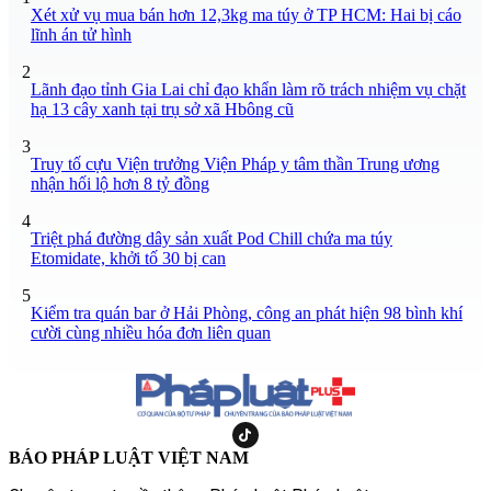
Xét xử vụ mua bán hơn 12,3kg ma túy ở TP HCM: Hai bị cáo
lĩnh án tử hình
2
Lãnh đạo tỉnh Gia Lai chỉ đạo khẩn làm rõ trách nhiệm vụ chặt
hạ 13 cây xanh tại trụ sở xã Hbông cũ
3
Truy tố cựu Viện trưởng Viện Pháp y tâm thần Trung ương
nhận hối lộ hơn 8 tỷ đồng
4
Triệt phá đường dây sản xuất Pod Chill chứa ma túy
Etomidate, khởi tố 30 bị can
5
Kiểm tra quán bar ở Hải Phòng, công an phát hiện 98 bình khí
cười cùng nhiều hóa đơn liên quan
BÁO PHÁP LUẬT VIỆT NAM