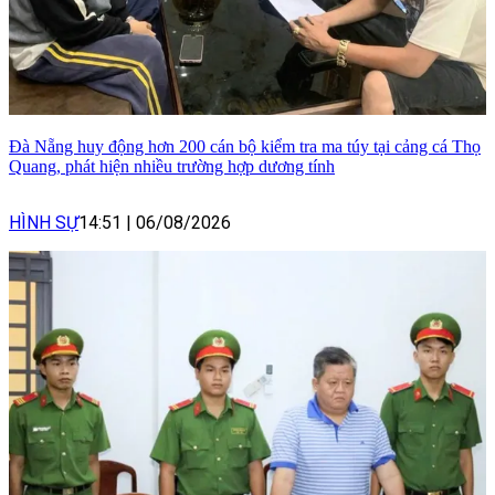
Đà Nẵng huy động hơn 200 cán bộ kiểm tra ma túy tại cảng cá Thọ
Quang, phát hiện nhiều trường hợp dương tính
HÌNH SỰ
14:51
|
06/08/2026