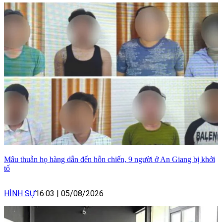
Mâu thuẫn họ hàng dẫn đến hỗn chiến, 9 người ở An Giang bị khởi
tố
HÌNH SỰ
16:03
|
05/08/2026