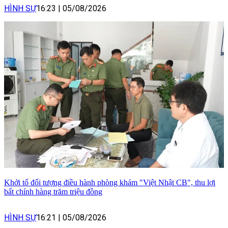
HÌNH SỰ
16:23
|
05/08/2026
Khởi tố đối tượng điều hành phòng khám "Việt Nhật CB", thu lợi
bất chính hàng trăm triệu đồng
HÌNH SỰ
16:21
|
05/08/2026