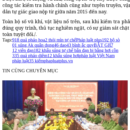
công tác kiểm tra hành chính cũng như tuyên truyền, vậ
dân tự giác giao nộp từ giữa năm 2015 đến nay.
Toàn bộ số vũ khí, vật liệu nổ trên, sau khi kiểm tra ph
đúng quy trình, thủ tục nghiêm ngặt, có sự giám sát chặ
toàn tuyệt đối./.
Tags:
918 quả pháo hoa
2 thỏi mìn tự chế
Pháp luật plus
192 bộ sò
01 súng Ak quân dụng
46 dao
43 bình ắc quy
BẮT GIỮ
12 viên đạn
182 khẩu súng tự chế bắn đạn bi bằng hơi cồn
335 quả pháo diêm
12 khẩu súng hơi
pháp luật Việt Nam
pháp luật
35 kiếm
phapluatplus.vn
TIN CÙNG CHUYÊN MỤC