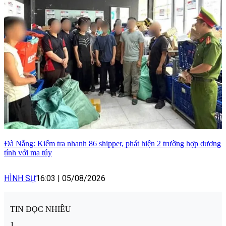
Đà Nẵng: Kiểm tra nhanh 86 shipper, phát hiện 2 trường hợp dương
tính với ma túy
HÌNH SỰ
16:03
|
05/08/2026
TIN ĐỌC NHIỀU
1