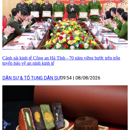
Cảnh sát kinh tế Công an Hà Tĩnh - 70 năm vững bước trên trận
tuyến bảo vệ an ninh kinh tế
DÂN SỰ & TỐ TỤNG DÂN SỰ
09:54
|
08/08/2026