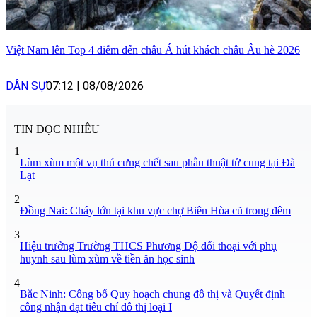
Việt Nam lên Top 4 điểm đến châu Á hút khách châu Âu hè 2026
DÂN SỰ
07:12
|
08/08/2026
TIN ĐỌC NHIỀU
1
Lùm xùm một vụ thú cưng chết sau phẫu thuật tử cung tại Đà
Lạt
2
Đồng Nai: Cháy lớn tại khu vực chợ Biên Hòa cũ trong đêm
3
Hiệu trưởng Trường THCS Phương Độ đối thoại với phụ
huynh sau lùm xùm về tiền ăn học sinh
4
Bắc Ninh: Công bố Quy hoạch chung đô thị và Quyết định
công nhận đạt tiêu chí đô thị loại I