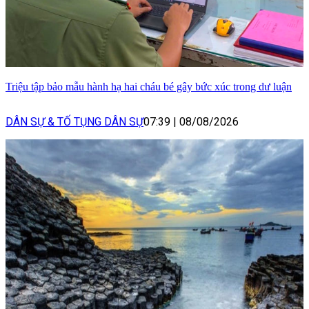
Triệu tập bảo mẫu hành hạ hai cháu bé gây bức xúc trong dư luận
DÂN SỰ & TỐ TỤNG DÂN SỰ
07:39
|
08/08/2026