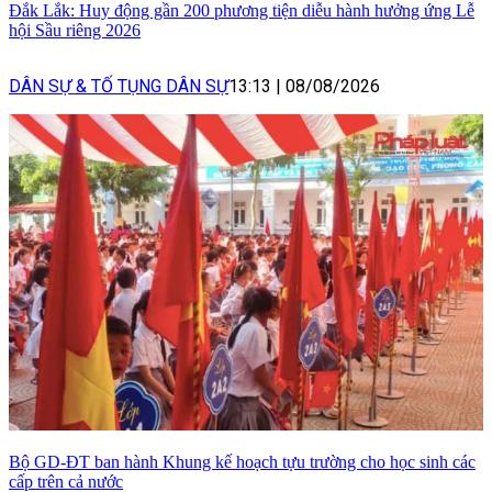
Đắk Lắk: Huy động gần 200 phương tiện diễu hành hưởng ứng Lễ
hội Sầu riêng 2026
DÂN SỰ & TỐ TỤNG DÂN SỰ
13:13
|
08/08/2026
Bộ GD-ĐT ban hành Khung kế hoạch tựu trường cho học sinh các
cấp trên cả nước