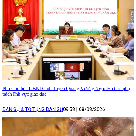
Phó Chủ tịch UBND tỉnh Tuyên Quang Vương Ngọc Hà thôi phụ
trách lĩnh vực giáo dục
DÂN SỰ & TỐ TỤNG DÂN SỰ
09:58
|
08/08/2026