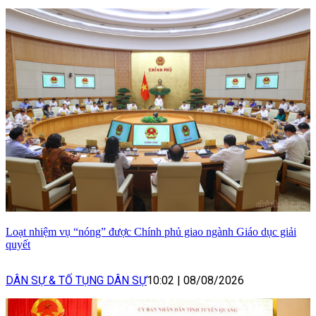
Loạt nhiệm vụ “nóng” được Chính phủ giao ngành Giáo dục giải
quyết
DÂN SỰ & TỐ TỤNG DÂN SỰ
10:02
|
08/08/2026