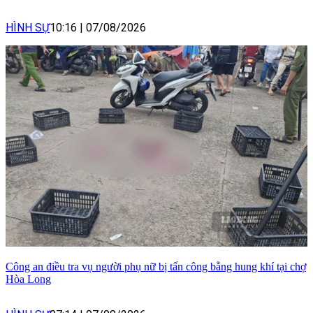
HÌNH SỰ
10:16
|
07/08/2026
Công an điều tra vụ người phụ nữ bị tấn công bằng hung khí tại chợ
Hòa Long