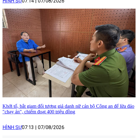
HÌNH SỰ
07:14
|
07/08/2026
Khởi tố, bắt giam đối tượng giả danh nữ cán bộ Công an để lừa đảo
"chạy án", chiếm đoạt 400 triệu đồng
HÌNH SỰ
07:13
|
07/08/2026