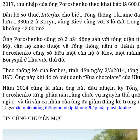
2017, thu nhập của ông Poroshenko theo khai báo là 600.
Dẫn hồ sơ thuế,
Interfax
cho biết, Tổng thống Ukraine đa
hơn 1.330m2 ở Kozyn, vùng Kiev cùng với 3 lô đất trong
khoảng 42.000m2.
Ông Poroshenko cũng có 3 bất động sản với tổng diện tí
Một căn hộ khác thuộc về Tổng thống nằm ở thành ph
Poroshenko cũng sở hữu một căn hộ ở Kiev, một mảnh
Boryspil ở khu vực thủ đô.
Theo thống kê của Forbes, tính đến ngày 3/3/2014, tổng 
USD. Ông này khi đó có biệt danh “Vua chocolate” của Uk
Năm 2014 cũng là năm ông bắt đầu nhiệm kỳ Tổng t
Poroshenko từng phàn nàn rằng chức vụ nguyên thủ quốc
ngào” và tài sản cá nhân của ông đã giảm đáng kể trong
Tags:
mãn nhiệm
tổng thống
thu nhập khủng
Pháp luật plus
Ukraine
TIN CÙNG CHUYÊN MỤC