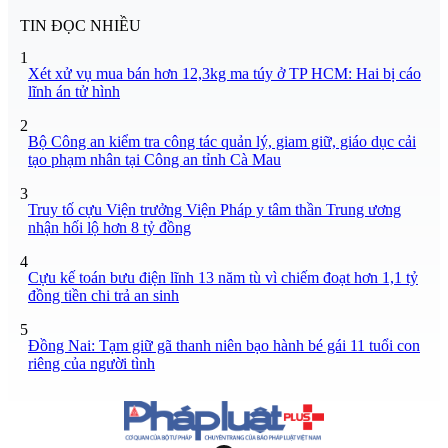
TIN ĐỌC NHIỀU
1
Xét xử vụ mua bán hơn 12,3kg ma túy ở TP HCM: Hai bị cáo
lĩnh án tử hình
2
Bộ Công an kiểm tra công tác quản lý, giam giữ, giáo dục cải
tạo phạm nhân tại Công an tỉnh Cà Mau
3
Truy tố cựu Viện trưởng Viện Pháp y tâm thần Trung ương
nhận hối lộ hơn 8 tỷ đồng
4
Cựu kế toán bưu điện lĩnh 13 năm tù vì chiếm đoạt hơn 1,1 tỷ
đồng tiền chi trả an sinh
5
Đồng Nai: Tạm giữ gã thanh niên bạo hành bé gái 11 tuổi con
riêng của người tình