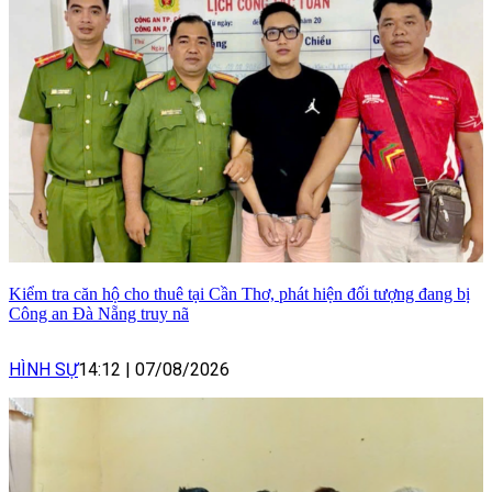
Kiểm tra căn hộ cho thuê tại Cần Thơ, phát hiện đối tượng đang bị
Công an Đà Nẵng truy nã
HÌNH SỰ
14:12
|
07/08/2026