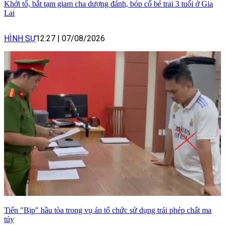
Khởi tố, bắt tạm giam cha dượng đánh, bóp cổ bé trai 3 tuổi ở Gia
Lai
HÌNH SỰ
12:27
|
07/08/2026
Tiến "Bịp" hầu tòa trong vụ án tổ chức sử dụng trái phép chất ma
túy