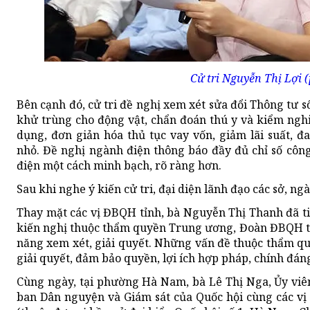
Cử tri Nguyễn Thị Lợi (
Bên cạnh đó, cử tri đề nghị xem xét sửa đổi Thông tư s
khử trùng cho động vật, chẩn đoán thú y và kiểm ngh
dụng, đơn giản hóa thủ tục vay vốn, giảm lãi suất, 
nhỏ. Đề nghị ngành điện thông báo đầy đủ chỉ số công
điện một cách minh bạch, rõ ràng hơn.
Sau khi nghe ý kiến cử tri, đại diện lãnh đạo các sở, ng
Thay mặt các vị ĐBQH tỉnh, bà Nguyễn Thị Thanh đã tiếp
kiến nghị thuộc thẩm quyền Trung ương, Đoàn ĐBQH tỉn
năng xem xét, giải quyết. Những vấn đề thuộc thẩm q
giải quyết, đảm bảo quyền, lợi ích hợp pháp, chính đáng
Cùng ngày, tại phường Hà Nam, bà Lê Thị Nga, Ủy vi
ban Dân nguyện và Giám sát của Quốc hội cùng các vị 