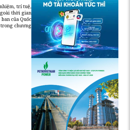
hiệm, trí tuệ,
goài thời gian
y ban của Quốc
g trong chương