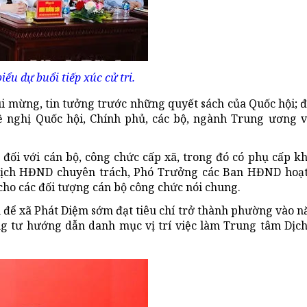
iểu dự buổi tiếp xúc cử tri.
vui mừng, tin tưởng trước những quyết sách của Quốc hội; 
đề nghị Quốc hội, Chính phủ, các bộ, ngành Trung ương v
h đối với cán bộ, công chức cấp xã, trong đó có phụ cấp k
ủ tịch HĐND chuyên trách, Phó Trưởng các Ban HĐND hoạ
cho các đối tượng cán bộ công chức nói chung.
ện để xã Phát Diệm sớm đạt tiêu chí trở thành phường vào 
ông tư hướng dẫn danh mục vị trí việc làm Trung tâm Dịc