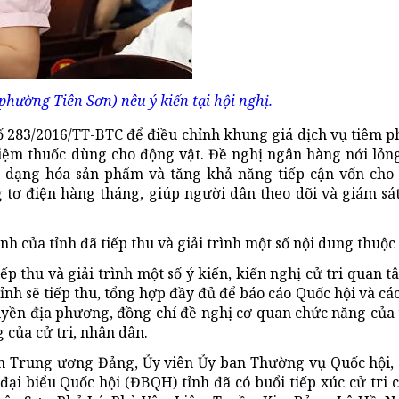
phường Tiên Sơn) nêu ý kiến tại hội nghị.
ố 283/2016/TT-BTC để điều chỉnh khung giá dịch vụ tiêm ph
iệm thuốc dùng cho động vật. Đề nghị ngân hàng nới lỏng
đa dạng hóa sản phẩm và tăng khả năng tiếp cận vốn ch
 tơ điện hàng tháng, giúp người dân theo dõi và giám sá
ành của tỉnh đã tiếp thu và giải trình một số nội dung thuộ
 thu và giải trình một số ý kiến, kiến nghị cử tri quan tâ
h sẽ tiếp thu, tổng hợp đầy đủ để báo cáo Quốc hội và cá
uyền địa phương, đồng chí đề nghị cơ quan chức năng của
 của cử tri, nhân dân.
ên Trung ương Đảng, Ủy viên Ủy ban Thường vụ Quốc hội,
đại biểu Quốc hội (ĐBQH) tỉnh đã có buổi tiếp xúc cử tri