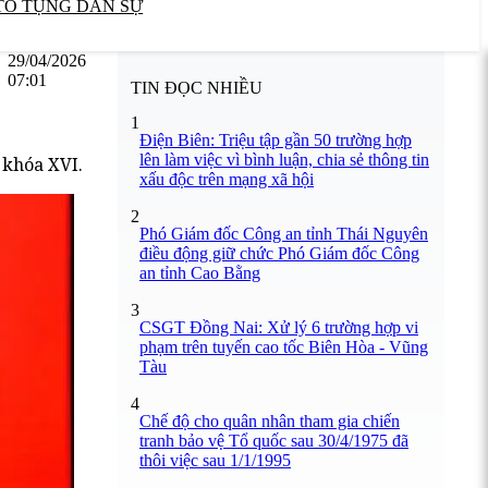
TỐ TỤNG DÂN SỰ
29/04/2026
07:01
TIN ĐỌC NHIỀU
1
Điện Biên: Triệu tập gần 50 trường hợp
lên làm việc vì bình luận, chia sẻ thông tin
 khóa XVI.
xấu độc trên mạng xã hội
2
Phó Giám đốc Công an tỉnh Thái Nguyên
điều động giữ chức Phó Giám đốc Công
an tỉnh Cao Bằng
3
CSGT Đồng Nai: Xử lý 6 trường hợp vi
phạm trên tuyến cao tốc Biên Hòa - Vũng
Tàu
4
Chế độ cho quân nhân tham gia chiến
tranh bảo vệ Tổ quốc sau 30/4/1975 đã
thôi việc sau 1/1/1995