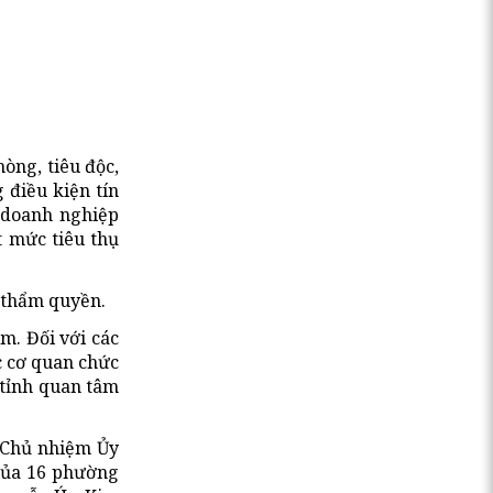
òng, tiêu độc,
 điều kiện tín
o doanh nghiệp
t mức tiêu thụ
c thẩm quyền.
m. Đối với các
c cơ quan chức
 tỉnh quan tâm
 Chủ nhiệm Ủy
 của 16 phường