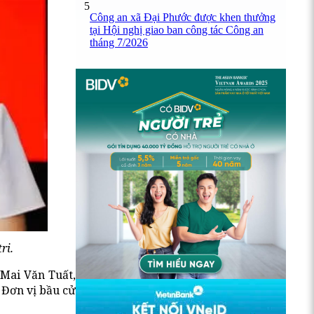
5
Công an xã Đại Phước được khen thưởng
tại Hội nghị giao ban công tác Công an
tháng 7/2026
ri.
 Mai Văn Tuất,
 Đơn vị bầu cử