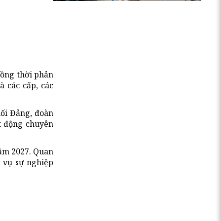
đồng thời phản
à các cấp, các
hối Đảng, đoàn
t động chuyên
năm 2027. Quan
h vụ sự nghiệp