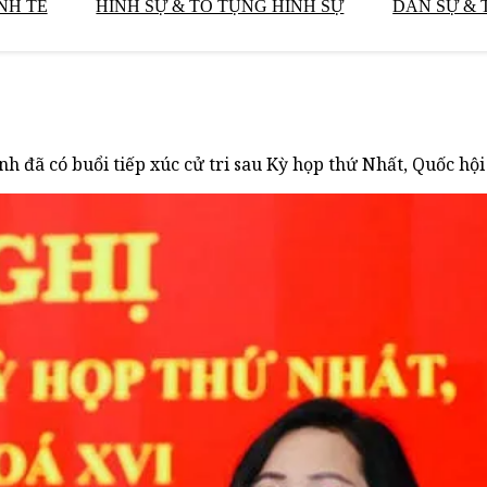
NH TẾ
HÌNH SỰ & TỐ TỤNG HÌNH SỰ
DÂN SỰ & 
h đã có buổi tiếp xúc cử tri sau Kỳ họp thứ Nhất, Quốc hội