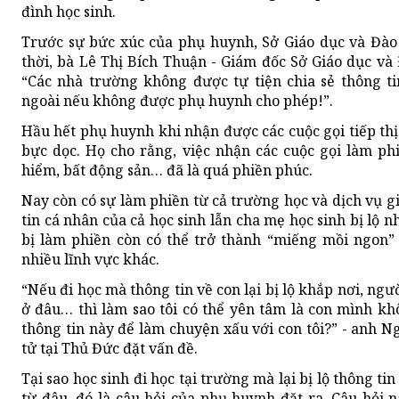
đình học sinh.
Trước sự bức xúc của phụ huynh, Sở Giáo dục và Đào
thời, bà Lê Thị Bích Thuận - Giám đốc Sở Giáo dục v
“Các nhà trường không được tự tiện chia sẻ thông t
ngoài nếu không được phụ huynh cho phép!”.
Hầu hết phụ huynh khi nhận được các cuộc gọi tiếp thị 
bực dọc. Họ cho rằng, việc nhận các cuộc gọi làm ph
hiểm, bất động sản… đã là quá phiền phúc.
Nay còn có sự làm phiền từ cả trường học và dịch vụ g
tin cá nhân của cả học sinh lẫn cha mẹ học sinh bị lộ n
bị làm phiền còn có thể trở thành “miếng mồi ngon”
nhiều lĩnh vực khác.
“Nếu đi học mà thông tin về con lại bị lộ khắp nơi, ngườ
ở đâu… thì làm sao tôi có thể yên tâm là con mình kh
thông tin này để làm chuyện xấu với con tôi?” - anh 
tử tại Thủ Đức đặt vấn đề.
Tại sao học sinh đi học tại trường mà lại bị lộ thông ti
từ đâu, đó là câu hỏi của phụ huynh đặt ra. Câu hỏi n