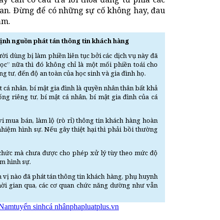
uan. Đừng để có những sự cố không hay, đau
ạm.
nh nguồn phát tán thông tin khách hàng
ười dùng bị làm phiền liên tục bởi các dịch vụ này đã
học” nữa thì đó không chỉ là một mối phiền toái cho
g tư, đến độ an toàn của học sinh và gia đình họ.
 cá nhân, bí mật gia đình là quyền nhân thân bất khả
 riêng tư, bí mật cá nhân, bí mật gia đình của cá
vi mua bán, làm lộ (rò rỉ) thông tin khách hàng hoàn
 nhiệm hình sự. Nếu gây thiệt hại thì phải bồi thường
ổ chức mà chưa được cho phép xử lý tùy theo mức độ
ệm hình sự.
n vị nào đã phát tán thông tin khách hàng, phụ huynh
thời gian qua, các cơ quan chức năng dường như vẫn
t Nam
tuyển sinh
cá nhân
phapluatplus.vn