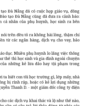
 tạo Đà Nẵng đã có cuộc họp giáo vụ, đồng
à Đào tạo Đà Nẵng cũng đã đưa ra cảnh báo:
in cá nhân của phụ huynh, học sinh ra bên
nói trên đều tỏ ra không hài lòng, thậm chí
iền từ các ngân hàng, dịch vụ cho vay, bảo
iáo dục. Nhiều phụ huynh lo lắng việc thông
hư thế thì học sinh và gia đình ngoài chuyện
 của những kẻ lừa đảo hay tội phạm trong
i ta biết con tôi học trường gì, lớp mấy, nhà
ông bị rình rập, hoặc có kẻ lợi dụng những
Nguyễn Thanh D. - một giám đốc công ty điện
n cho các dịch vụ khai thác và lộ như thế nào,
ày cần có câu trả lời thỏa đáng từ phía các