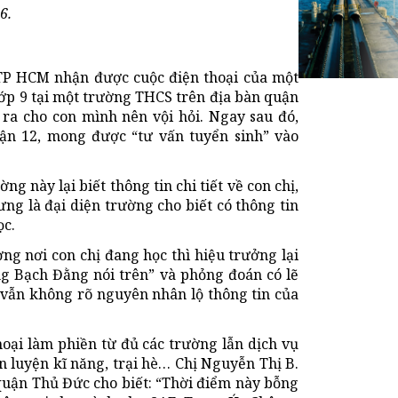
6.
, TP HCM nhận được cuộc điện thoại của một
c lớp 9 tại một trường THCS trên địa bàn quận
y ra cho con mình nên vội hỏi. Ngay sau đó,
ận 12, mong được “tư vấn tuyển sinh” vào
ng này lại biết thông tin chi tiết về con chị,
ưng là đại diện trường cho biết có thông tin
ọc.
ờng nơi con chị đang học thì hiệu trưởng lại
g Bạch Đằng nói trên” và phỏng đoán có lẽ
. vẫn không rõ nguyên nhân lộ thông tin của
oại làm phiền từ đủ các trường lẫn dịch vụ
n luyện kĩ năng, trại hè… Chị Nguyễn Thị B.
 quận Thủ Đức cho biết: “Thời điểm này bỗng