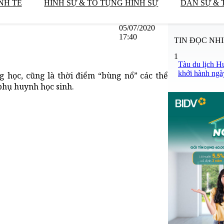
NH TẾ
HÌNH SỰ & TỐ TỤNG HÌNH SỰ
DÂN SỰ & 
05/07/2020
17:40
TIN ĐỌC NH
1
Tàu du lịch H
khởi hành ngà
g học, cũng là thời điểm “bùng nổ” các thể
 phụ huynh học sinh.