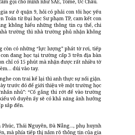
 tâm gọi cho mình như SAE, Tome, Úc Châu.
ia sư ở quận 9, hỏi có phải con tôi học yếu
iên Toán từ Đại học Sư phạm TP, cam kết con
mang không hiểu những thông tin cụ thể, chi
ệ nhà trường thì nhà trường phủ nhận không
g còn có những “lực lượng” phát tờ rơi, tiếp
ó con đang học tại trường cấp 3 trên địa bàn
on chỉ có 15 phút mà nhận được rất nhiều tờ
kèm… dúi vào tay.
ghe con trai kể lại thì anh thực sự nổi giận.
ày trước đó để giới thiệu về một trường học
 “nhắn nhủ”: “Cố gắng thi rớt để vào trường
 kiểu vô duyên ấy sẽ có khả năng ảnh hưởng
ấp sắp đến.
h Phúc, Thái Nguyên, Đà Nẵng..., phụ huynh
ên, mà phía tiếp thị nắm rõ thông tin của gia