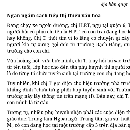
địa bàn quận 
Ngán ngẩm cách tiếp thị thiếu văn hóa
Đang chạy xe ngoài đường, chị H.P.T, ngụ tại quận 6
người hỏi có phải chị tên là H.P.T, có con trai đang họ
hay không. Chị T. thót tim vì lo lắng có chuyện gì xả
người kia tự xưng gọi đến từ Trường Bạch Đằng, qu
trường cho con chị.
Vừa hoảng hốt, vừa bực mình, chị T. truy hỏi tại sao trườ
từ tên tuổi, lớp học cho đến tên phụ huynh thì người x
là do từng tổ chức tuyển sinh tại trường con chị đang h
Tuy nhiên, khi chị T. gọi điện cho hiệu trưởng nhà trư
khẳng định “chưa từng phối hợp tuyển sinh với Trườn
trường này lấy thông tin trên mạng (!). Đến nay, chị T
con mình là từ đâu.
Tương tự, nhiều phụ huynh nhận phải các cuộc điện th
giáo dục: Trung tâm Ngoại ngữ, Trung tâm gia sư, huấ
M., có con đang học tại một trường cấp 3 trên địa bàn