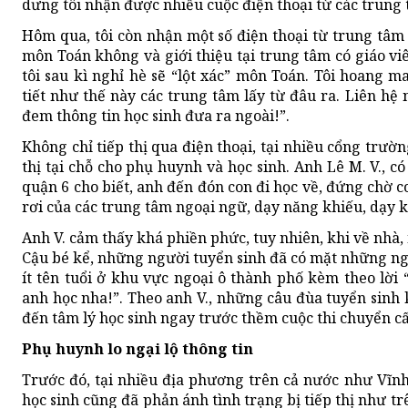
dưng tôi nhận được nhiều cuộc điện thoại từ các trung
Hôm qua, tôi còn nhận một số điện thoại từ trung tâm g
môn Toán không và giới thiệu tại trung tâm có giáo v
tôi sau kì nghỉ hè sẽ “lột xác” môn Toán. Tôi hoang 
tiết như thế này các trung tâm lấy từ đâu ra. Liên h
đem thông tin học sinh đưa ra ngoài!”.
Không chỉ tiếp thị qua điện thoại, tại nhiều cổng trườn
thị tại chỗ cho phụ huynh và học sinh. Anh Lê M. V., c
quận 6 cho biết, anh đến đón con đi học về, đứng chờ c
rơi của các trung tâm ngoại ngữ, dạy năng khiếu, dạy 
Anh V. cảm thấy khá phiền phức, tuy nhiên, khi về nhà, n
Cậu bé kể, những người tuyển sinh đã có mặt những ng
ít tên tuổi ở khu vực ngoại ô thành phố kèm theo lời
anh học nha!”. Theo anh V., những câu đùa tuyển sinh
đến tâm lý học sinh ngay trước thềm cuộc thi chuyển c
Phụ huynh lo ngại lộ thông tin
Trước đó, tại nhiều địa phương trên cả nước như Vĩn
học sinh cũng đã phản ánh tình trạng bị tiếp thị như tr