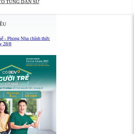
TỐ TỤNG DÂN SỰ
IỀU
uế - Phong Nha chính thức
y 28/8