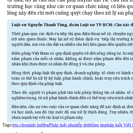
trường học cũng như các cơ quan chức năng có liên q
lòng xảy đến rồi mới cuống quýt chạy theo xử lý sai ph
Luật sư Nguyễn Thanh Tùng, đoàn Luật sư TP HCM: Cần xác đị
Thời gian qua, các dịch vụ tiếp thị qua điện thoại nở rộ, chuyện ng
trở nên quen thuộc. Nay lại nở rộ thêm dịch vụ “tiếp thị trường 
người dân, mà còn cần đặt ra nhiều câu hỏi liên quan đến quyền riên
Hiến pháp Việt Nam có quy định quyền về đời sống riêng tư, bí mật
xâm phạm của mỗi cá nhân, không ai được xâm phạm đến đời sống
nhân khi chưa được cá nhân đó đồng ý và cho phép.
Đồng thời, pháp luật đã quy định, doanh nghiệp, tổ chức có hành 
toàn có thể bị xử lý kỷ luật, phạt hành chính, hoặc truy cứu trách
theo quy định của pháp luật.
Theo đó, người vi phạm phát tán trái phép thông tin cá nhân, t
nghiêm trọng, từ xử phạt hành chính đến có thể truy cứu trách nhi
Đầu tiên, cần sự vào cuộc của cơ quan chức năng để xác định ai, đơ
và học sinh, sau đó tùy mức độ mà xử lý thích đáng. Tuy nhiên, 
chưa mạnh tay với các loại vi phạm này.
Tags:
lựa chọn
ảnh hưởng
Pháp luật plus
tiếp thị
thông tin
pháp luật Việ