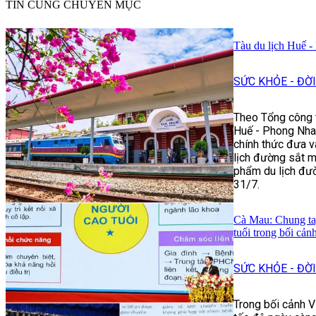
TIN CÙNG CHUYÊN MỤC
Tàu du lịch Huế -
SỨC KHỎE - ĐỜ
Theo Tổng công t
Huế - Phong Nha:
chính thức đưa v
lịch đường sắt m
phẩm du lịch đư
31/7.
Cà Mau: Chung ta
tuổi trong bối cản
SỨC KHỎE - ĐỜ
Trong bối cảnh V