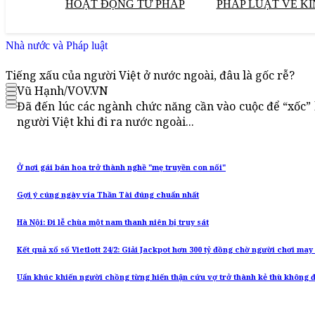
HOẠT ĐỘNG TƯ PHÁP
PHÁP LUẬT VỀ KI
Nhà nước và Pháp luật
Tiếng xấu của người Việt ở nước ngoài, đâu là gốc rễ?
Vũ Hạnh/VOV.VN
Đã đến lúc các ngành chức năng cần vào cuộc để “xốc” lạ
người Việt khi đi ra nước ngoài...
Ở nơi gái bán hoa trở thành nghề "mẹ truyền con nối"
Gợi ý cúng ngày vía Thần Tài đúng chuẩn nhất
Hà Nội: Đi lễ chùa một nam thanh niên bị truy sát
Kết quả xổ số Vietlott 24/2: Giải Jackpot hơn 300 tỷ đồng chờ người chơi ma
Uẩn khúc khiến người chồng từng hiến thận cứu vợ trở thành kẻ thù không đ