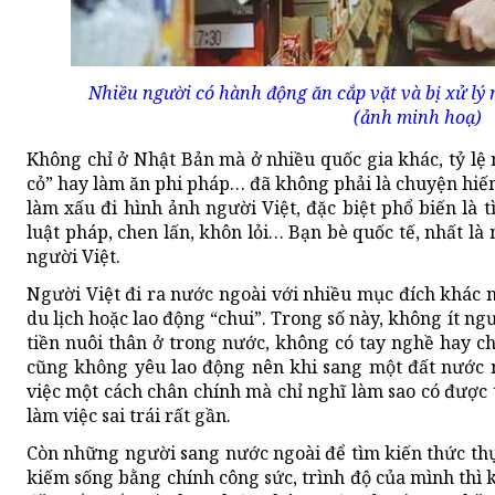
Nhiều người có hành động ăn cắp vặt và bị xử lý
(ảnh minh hoạ)
Không chỉ ở Nhật Bản mà ở nhiều quốc gia khác, tỷ lệ 
cỏ” hay làm ăn phi pháp… đã không phải là chuyện hiế
làm xấu đi hình ảnh người Việt, đặc biệt phổ biến là 
luật pháp, chen lấn, khôn lỏi… Bạn bè quốc tế, nhất là 
người Việt.
Người Việt đi ra nước ngoài với nhiều mục đích khác 
du lịch hoặc lao động “chui”. Trong số này, không ít n
tiền nuôi thân ở trong nước, không có tay nghề hay c
cũng không yêu lao động nên khi sang một đất nước 
việc một cách chân chính mà chỉ nghĩ làm sao có được 
làm việc sai trái rất gần.
Còn những người sang nước ngoài để tìm kiến thức thực
kiếm sống bằng chính công sức, trình độ của mình thì