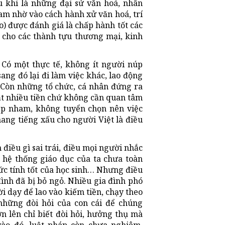
u khi là những đại sứ văn hoá, nhân
am nhờ vào cách hành xử văn hoá, trí
o) được đánh giá là chấp hành tốt các
p cho các thành tựu thương mại, kinh
 Có một thực tế, không ít người núp
ang đó lại đi làm việc khác, lao động
. Còn những tổ chức, cá nhân đứng ra
hật nhiều tiền chứ không cần quan tâm
tạp nham, không tuyển chọn nên việc
ang tiếng xấu cho người Việt là điều
điều gì sai trái, điều mọi người nhắc
o hệ thống giáo dục của ta chưa toàn
ức tính tốt của học sinh… Nhưng điều
đình đã bị bỏ ngỏ. Nhiều gia đình phó
 dạy để lao vào kiếm tiền, chạy theo
những đòi hỏi của con cái để chúng
ớn lên chỉ biết đòi hỏi, hưởng thụ mà