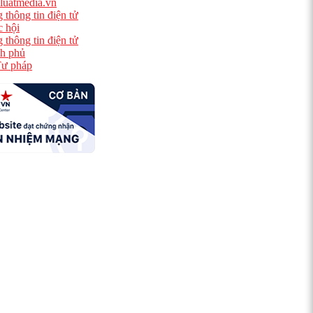
luatmedia.vn
 thông tin điện tử
 hội
 thông tin điện tử
h phủ
ư pháp