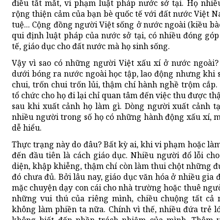
điều tắt mắt, vi phạm luật pháp nước sở tại. Họ nhiề
rộng thiện cảm của bạn bè quốc tế với đất nước Việt N
tuệ... Cộng đồng người Việt sống ở nước ngoài (kiều bà
qui định luật pháp của nước sở tại, có nhiều đóng gó
tế, giáo dục cho đất nước mà họ sinh sống.
Vậy vì sao có những người Việt xấu xí ở nước ngoài?
dưới bóng ra nước ngoài học tập, lao động nhưng khi s
chui, trốn chui trốn lủi, thậm chí hành nghề trộm cắp
tổ chức cho họ đi lại chỉ quan tâm đến việc thu được t
sau khi xuất cảnh họ làm gì. Dòng người xuất cảnh 
nhiều người trong số họ có những hành động xấu xí, m
dễ hiểu.
Thực trạng này do đâu? Bất kỳ ai, khi vi phạm hoặc làm 
đến đầu tiên là cách giáo dục. Nhiều người đổ lỗi ch
diện, khập khiễng, thậm chí còn làm thui chột những đ
đó chưa đủ. Bởi lâu nay, giáo dục văn hóa ở nhiều gia 
mặc chuyện dạy con cái cho nhà trường hoặc thuê người
những vui thú của riêng mình, chiều chuộng tất cả 
không làm phiền ta nữa. Chính vì thế, nhiều đứa trẻ l