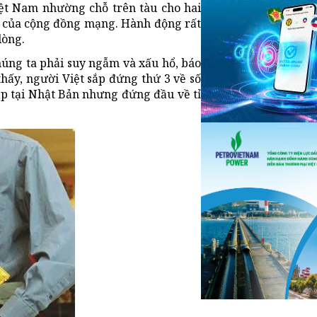
ệt Nam nhường chỗ trên tàu cho hai
h của cộng đồng mạng. Hành động rất
lòng.
húng ta phải suy ngẫm và xấu hổ, báo
hấy, người Việt sắp đứng thứ 3 về số
ập tại Nhật Bản nhưng đứng đầu về tỉ