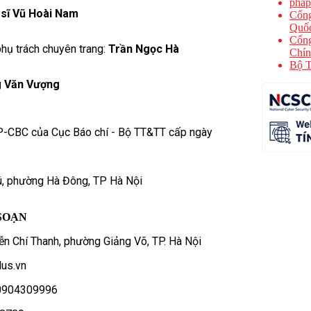
phap
 sĩ Vũ Hoài Nam
Cổng
Quốc
Cổng
hụ trách chuyên trang:
Trần Ngọc Hà
Chín
Bộ T
 Văn Vượng
P-CBC của Cục Báo chí - Bộ TT&TT cấp ngày
ú, phường Hà Đông, TP Hà Nội
SOẠN
n Chí Thanh, phường Giảng Võ, TP. Hà Nội
us.vn
- 0904309996