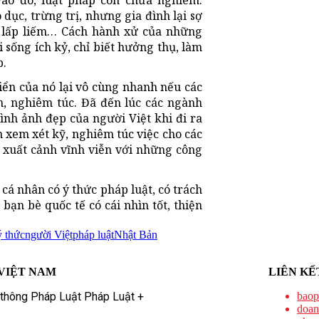
ào đó, luật pháp còn chưa nghiêm.
dục, trừng trị, nhưng gia đình lại sợ
, lấp liếm… Cách hành xử của những
 sống ích kỷ, chỉ biết hưởng thụ, làm
p.
riển của nó lại vô cùng nhanh nếu các
n, nghiêm túc. Đã đến lúc các ngành
hình ảnh đẹp của người Việt khi đi ra
n xem xét kỹ, nghiêm túc việc cho các
 xuất cảnh vĩnh viễn với những công
 cá nhân có ý thức pháp luật, có trách
ạn bè quốc tế có cái nhìn tốt, thiện
ý thức
người Việt
pháp luật
Nhật Bản
VIỆT NAM
LIÊN KẾ
 thông Pháp Luật Pháp Luật +
baop
doan