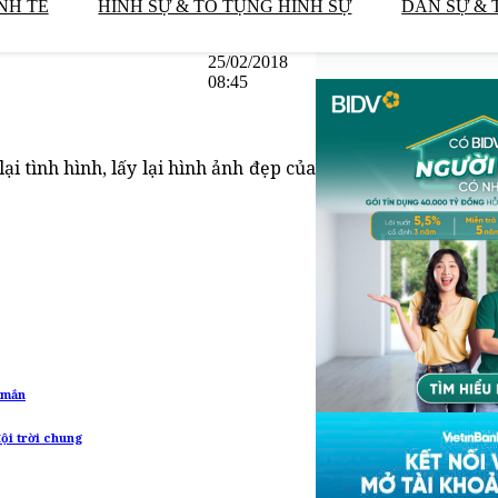
NH TẾ
HÌNH SỰ & TỐ TỤNG HÌNH SỰ
DÂN SỰ & 
25/02/2018
08:45
i tình hình, lấy lại hình ảnh đẹp của
y mắn
ội trời chung