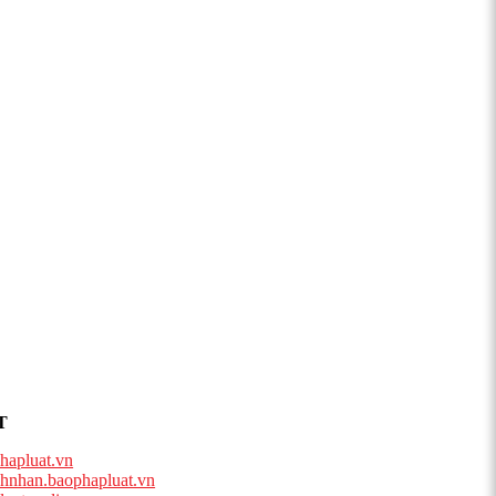
T
hapluat.vn
hnhan.baophapluat.vn