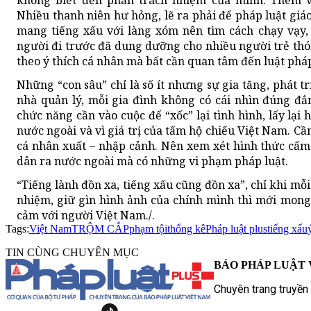
không biết đến phần trách nhiệm của mình. Thêm v
Nhiều thanh niên hư hỏng, lẽ ra phải để pháp luật giáo 
mang tiếng xấu với làng xóm nên tìm cách chạy vạy
người đi trước đã dung dưỡng cho nhiều người trẻ thói
theo ý thích cá nhân mà bất cần quan tâm đến luật phá
Những “con sâu” chỉ là số ít nhưng sự gia tăng, phát t
nhà quản lý, mỗi gia đình không có cái nhìn đúng đắ
chức năng cần vào cuộc để “xốc” lại tình hình, lấy lại 
nước ngoài và vì giá trị của tấm hộ chiếu Việt Nam. Cầ
cá nhân xuất – nhập cảnh. Nên xem xét hình thức cấm
dân ra nước ngoài mà có những vi phạm pháp luật.
“Tiếng lành đồn xa, tiếng xấu cũng đồn xa”, chỉ khi mỗi
nhiệm, giữ gìn hình ảnh của chính mình thì mới mong b
cảm với người Việt Nam./.
Tags:
Việt Nam
TRỘM CẮP
phạm tội
thống kê
Pháp luật plus
tiếng xấu
TIN CÙNG CHUYÊN MỤC
BÁO PHÁP LUẬT 
Chuyên trang truyền