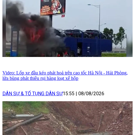
Video: Lốp xe đầu kéo phát hoả trên cao tốc Hà Nội - Hải Phòng,
lửa bùng phát thiêu rụi hàng loạt xế hộp
DÂN SỰ & TỐ TỤNG DÂN SỰ
15:55
|
08/08/2026