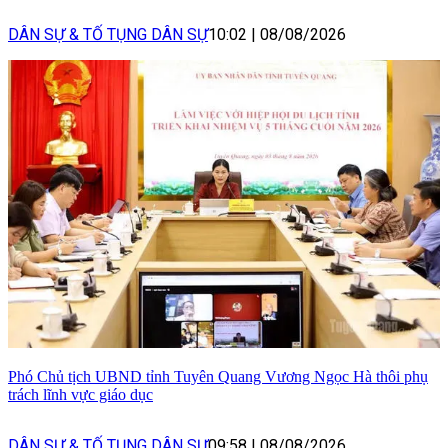
DÂN SỰ & TỐ TỤNG DÂN SỰ
10:02
|
08/08/2026
Phó Chủ tịch UBND tỉnh Tuyên Quang Vương Ngọc Hà thôi phụ
trách lĩnh vực giáo dục
DÂN SỰ & TỐ TỤNG DÂN SỰ
09:58
|
08/08/2026