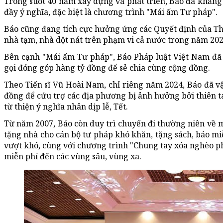
Trong suốt 40 năm xây dựng và phát triển, Báo đã khẳng đ
đầy ý nghĩa, đặc biệt là chương trình "Mái ấm Tư pháp".
Báo cũng đang tích cực hưởng ứng các Quyết định của T
nhà tạm, nhà dột nát trên phạm vi cả nước trong năm 2025
Bên cạnh "Mái ấm Tư pháp", Báo Pháp luật Việt Nam đã 
gọi đóng góp hàng tỷ đồng để sẻ chia cùng cộng đồng.
Theo Tiến sĩ Vũ Hoài Nam, chỉ riêng năm 2024, Báo đã v
đồng để cứu trợ các địa phương bị ảnh hưởng bởi thiên ta
từ thiện ý nghĩa nhân dịp lễ, Tết.
Từ năm 2007, Báo còn duy trì chuyến đi thường niên về m
tặng nhà cho cán bộ tư pháp khó khăn, tặng sách, báo mi
vượt khó, cùng với chương trình "Chung tay xóa nghèo p
miễn phí đến các vùng sâu, vùng xa.