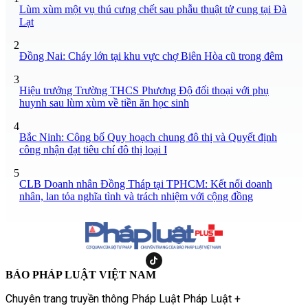
Lùm xùm một vụ thú cưng chết sau phẫu thuật tử cung tại Đà
Lạt
2
Đồng Nai: Cháy lớn tại khu vực chợ Biên Hòa cũ trong đêm
3
Hiệu trưởng Trường THCS Phương Độ đối thoại với phụ
huynh sau lùm xùm về tiền ăn học sinh
4
Bắc Ninh: Công bố Quy hoạch chung đô thị và Quyết định
công nhận đạt tiêu chí đô thị loại I
5
CLB Doanh nhân Đồng Tháp tại TPHCM: Kết nối doanh
nhân, lan tỏa nghĩa tình và trách nhiệm với cộng đồng
BÁO PHÁP LUẬT VIỆT NAM
Chuyên trang truyền thông Pháp Luật Pháp Luật +