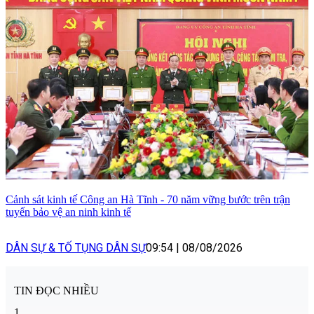
Cảnh sát kinh tế Công an Hà Tĩnh - 70 năm vững bước trên trận
tuyến bảo vệ an ninh kinh tế
DÂN SỰ & TỐ TỤNG DÂN SỰ
09:54
|
08/08/2026
TIN ĐỌC NHIỀU
1