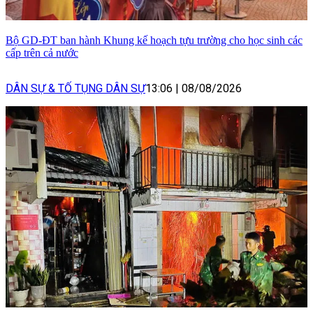
Bộ GD-ĐT ban hành Khung kế hoạch tựu trường cho học sinh các
cấp trên cả nước
DÂN SỰ & TỐ TỤNG DÂN SỰ
13:06
|
08/08/2026