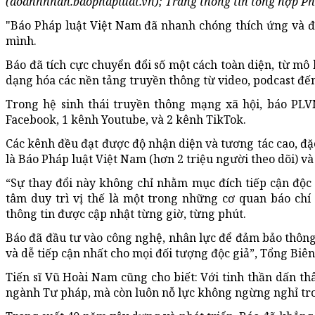
(doanhnhan.baophapluat.vn); Trang thông tin tổng hợp Ph
"Báo Pháp luật Việt Nam đã nhanh chóng thích ứng và đ
mình.
Báo đã tích cực chuyển đổi số một cách toàn diện, từ mô 
dạng hóa các nền tảng truyền thông từ video, podcast đế
Trong hệ sinh thái truyền thông mạng xã hội, báo PLV
Facebook, 1 kênh Youtube, và 2 kênh TikTok.
Các kênh đều đạt được độ nhận diện và tương tác cao, đặ
là Báo Pháp luật Việt Nam (hơn 2 triệu người theo dõi) và
“Sự thay đổi này không chỉ nhằm mục đích tiếp cận độc
tâm duy trì vị thế là một trong những cơ quan báo chí
thông tin được cập nhật từng giờ, từng phút.
Báo đã đầu tư vào công nghệ, nhân lực để đảm bảo thông 
và dễ tiếp cận nhất cho mọi đối tượng độc giả”, Tổng Biê
Tiến sĩ Vũ Hoài Nam cũng cho biết: Với tinh thần dấn t
ngành Tư pháp, mà còn luôn nỗ lực không ngừng nghỉ tron