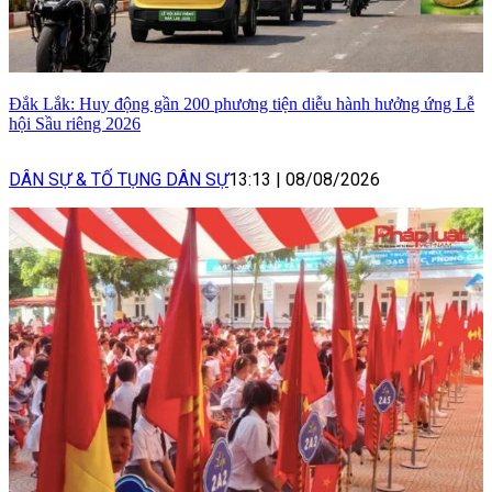
Đắk Lắk: Huy động gần 200 phương tiện diễu hành hưởng ứng Lễ
hội Sầu riêng 2026
DÂN SỰ & TỐ TỤNG DÂN SỰ
13:13
|
08/08/2026