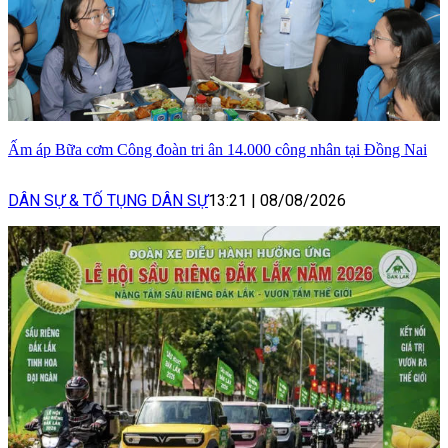
Ấm áp Bữa cơm Công đoàn tri ân 14.000 công nhân tại Đồng Nai
DÂN SỰ & TỐ TỤNG DÂN SỰ
13:21
|
08/08/2026