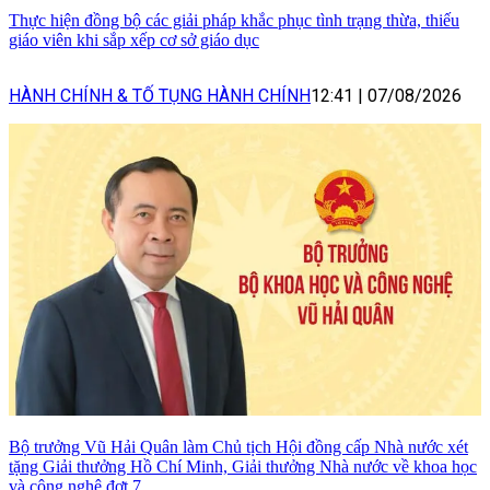
Thực hiện đồng bộ các giải pháp khắc phục tình trạng thừa, thiếu
giáo viên khi sắp xếp cơ sở giáo dục
HÀNH CHÍNH & TỐ TỤNG HÀNH CHÍNH
12:41
|
07/08/2026
Bộ trưởng Vũ Hải Quân làm Chủ tịch Hội đồng cấp Nhà nước xét
tặng Giải thưởng Hồ Chí Minh, Giải thưởng Nhà nước về khoa học
và công nghệ đợt 7