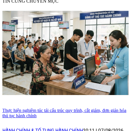
TIN CÙNG CHUYÊN MỤC
Thực hiện nghiêm túc tái cấu trúc quy trình, cắt giảm, đơn giản hóa
thủ tục hành chính
HÀNH CHÍNH & TỐ TỤNG HÀNH CHÍNH
20:11
|
07/08/2026