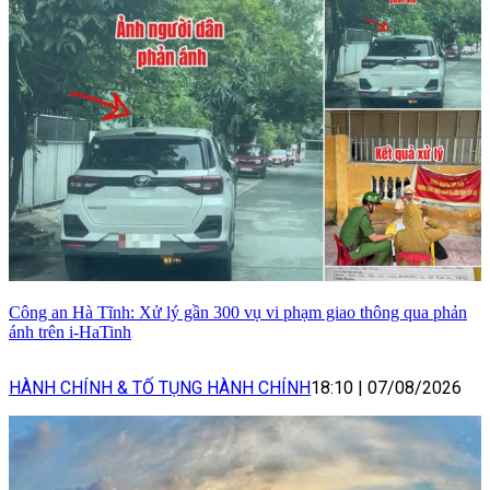
Công an Hà Tĩnh: Xử lý gần 300 vụ vi phạm giao thông qua phản
ánh trên i-HaTinh
HÀNH CHÍNH & TỐ TỤNG HÀNH CHÍNH
18:10
|
07/08/2026