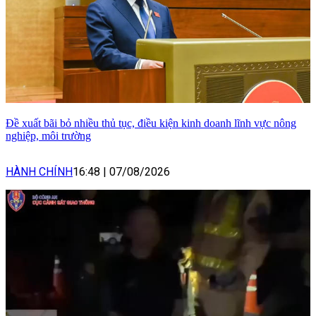
Đề xuất bãi bỏ nhiều thủ tục, điều kiện kinh doanh lĩnh vực nông
nghiệp, môi trường
HÀNH CHÍNH
16:48
|
07/08/2026