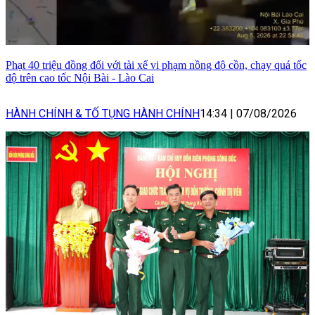
Phạt 40 triệu đồng đối với tài xế vi phạm nồng độ cồn, chạy quá tốc
độ trên cao tốc Nội Bài - Lào Cai
HÀNH CHÍNH & TỐ TỤNG HÀNH CHÍNH
14:34
|
07/08/2026