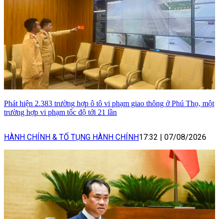
Phát hiện 2.383 trường hợp ô tô vi phạm giao thông ở Phú Thọ, một
trường hợp vi phạm tốc độ tới 21 lần
HÀNH CHÍNH & TỐ TỤNG HÀNH CHÍNH
17:32
|
07/08/2026