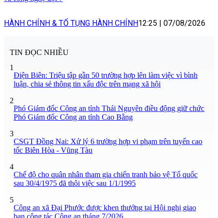
HÀNH CHÍNH & TỐ TỤNG HÀNH CHÍNH
12:25
|
07/08/2026
TIN ĐỌC NHIỀU
1
Điện Biên: Triệu tập gần 50 trường hợp lên làm việc vì bình
luận, chia sẻ thông tin xấu độc trên mạng xã hội
2
Phó Giám đốc Công an tỉnh Thái Nguyên điều động giữ chức
Phó Giám đốc Công an tỉnh Cao Bằng
3
CSGT Đồng Nai: Xử lý 6 trường hợp vi phạm trên tuyến cao
tốc Biên Hòa - Vũng Tàu
4
Chế độ cho quân nhân tham gia chiến tranh bảo vệ Tổ quốc
sau 30/4/1975 đã thôi việc sau 1/1/1995
5
Công an xã Đại Phước được khen thưởng tại Hội nghị giao
ban công tác Công an tháng 7/2026