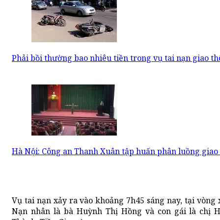
Phải bồi thường bao nhiêu tiền trong vụ tai nạn giao t
Hà Nội: Công an Thanh Xuân tập huấn phân luồng giao 
Vụ tai nạn xảy ra vào khoảng 7h45 sáng nay, tại vòn
Nạn nhân là bà Huỳnh Thị Hồng và con gái là chị