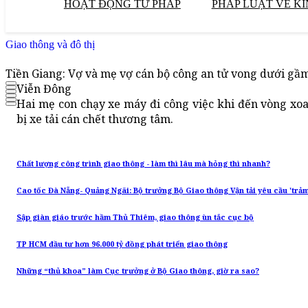
HOẠT ĐỘNG TƯ PHÁP
PHÁP LUẬT VỀ KI
Giao thông và đô thị
Tiền Giang: Vợ và mẹ vợ cán bộ công an tử vong dưới gầm
Viễn Đông
Hai mẹ con chạy xe máy đi công việc khi đến vòng xo
bị xe tải cán chết thương tâm.
Chất lượng công trình giao thông - làm thì lâu mà hỏng thì nhanh?
Cao tốc Đà Nẵng- Quảng Ngãi: Bộ trưởng Bộ Giao thông Vận tải yêu cầu 'trảm
Sập giàn giáo trước hầm Thủ Thiêm, giao thông ùn tắc cục bộ
TP HCM đầu tư hơn 96.000 tỷ đồng phát triển giao thông
Những “thủ khoa” làm Cục trưởng ở Bộ Giao thông, giờ ra sao?