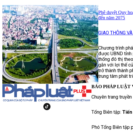
Phê duyệt Quy ho
đến năm 2075
GIAO THÔNG VÀ
Chương trình phá
được UBND tỉnh p
thống đô thị the
gắn với lợi thế 
trở thành thành 
trung tâm phát 
BÁO PHÁP LUẬT 
Chuyên trang truyền
Tổng Biên tập:
Tiến
Phó Tổng Biên tập p