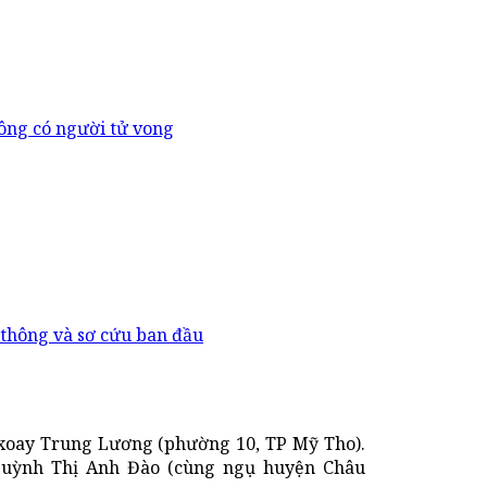
hông có người tử vong
thông và sơ cứu ban đầu
g xoay Trung Lương (phường 10, TP Mỹ Tho).
 Huỳnh Thị Anh Đào (cùng ngụ huyện Châu