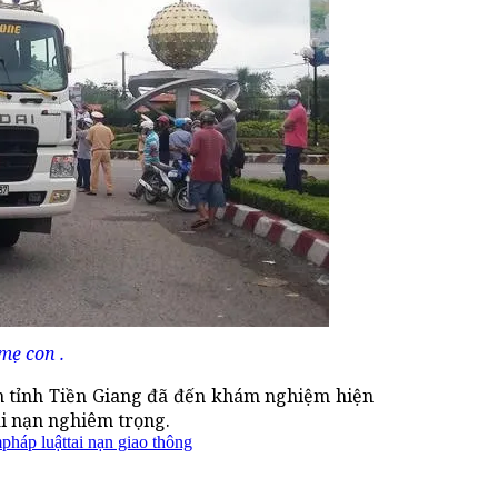
mẹ con .
n tỉnh Tiền Giang đã đến khám nghiệm hiện
ai nạn nghiêm trọng.
m
pháp luật
tai nạn giao thông