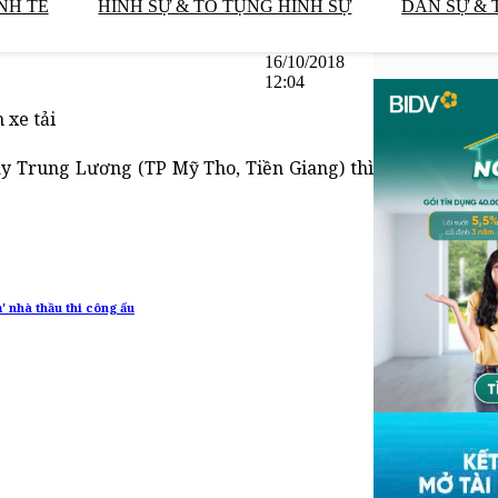
NH TẾ
HÌNH SỰ & TỐ TỤNG HÌNH SỰ
DÂN SỰ & 
16/10/2018
12:04
 xe tải
ay Trung Lương (TP Mỹ Tho, Tiền Giang) thì
' nhà thầu thi công ẩu