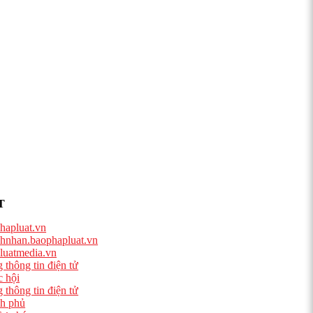
T
hapluat.vn
hnhan.baophapluat.vn
luatmedia.vn
 thông tin điện tử
 hội
 thông tin điện tử
h phủ