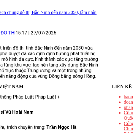
ạch chung đô thị Bắc Ninh đến năm 2050, tầm nhìn
 ĐÔ THỊ
15:17
|
27/07/2026
t triển đô thị tỉnh Bắc Ninh đến năm 2030 vừa
hê duyệt đã xác định định hướng phát triển hệ
o mô hình đa cực, hình thành các cực tăng trưởng
của từng khu vực, tạo nền tảng xây dựng Bắc Ninh
phố trực thuộc Trung ương và một trong những
triển năng động của vùng Đồng bằng sông Hồng.
VIỆT NAM
LIÊN KẾ
 thông Pháp Luật Pháp Luật +
baop
doan
phap
 sĩ Vũ Hoài Nam
Cổng
Quốc
Cổng
hụ trách chuyên trang:
Trần Ngọc Hà
Chín