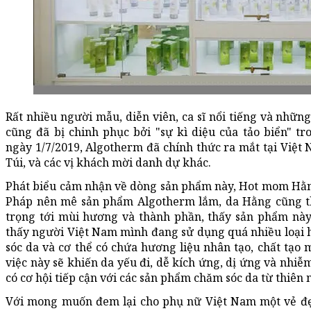
Rất nhiều người mẫu, diễn viên, ca sĩ nổi tiếng và những
cũng đã bị chinh phục bởi "sự kì diệu của tảo biển" t
ngày 1/7/2019, Algotherm đã chính thức ra mắt tại Việ
Túi, và các vị khách mời danh dự khác.
Phát biểu cảm nhận về dòng sản phẩm này, Hot mom Hằng 
Pháp nên mê sản phẩm Algotherm lắm, da Hằng cũng t
trọng tới mùi hương và thành phần, thấy sản phẩm này
thấy người Việt Nam mình đang sử dụng quá nhiều loại 
sóc da và cơ thể có chứa hương liệu nhân tạo, chất tạo
việc này sẽ khiến da yếu đi, dễ kích ứng, dị ứng và nh
có cơ hội tiếp cận với các sản phẩm chăm sóc da từ thiên n
Với mong muốn đem lại cho phụ nữ Việt Nam một vẻ đ