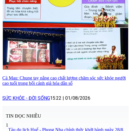
Cà Mau: Chung tay nâng cao chất lượng chăm sóc sức khỏe người
cao tuổi trong bối cảnh già hóa dân số
SỨC KHỎE - ĐỜI SỐNG
15:22
|
01/08/2026
TIN ĐỌC NHIỀU
1
Tàu du lịch Huế - Phong Nha chính thức khởi hành ngày 28/8