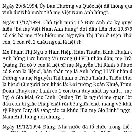
Ngày 29/8/1994, Ủy ban Thường vụ Quốc hội đã thông qu
vinh dự Nhà nước “Bà mẹ Việt Nam Anh hùng”.
Ngày 17/12/1994, Chủ tịch nước Lê Đức Anh đã ký quyế
hiệu “Bà mẹ Việt Nam Anh hùng” đợt đầu tiên cho 19.879
có các bà mẹ tiêu biểu: mẹ Nguyễn Thị Thứ ở Điện Th
con, 1 con rể, 2 cháu ngoại là liệt sĩ;
Mẹ Phạm Thị Ngư ở Hàm Hiệp, Hàm Thuận, Bình Thuận có 8 
Anh hùng Lực lượng Vũ trang (LLVT) nhân dân; mẹ Trần
Quảng Trị có 9 con là liệt sĩ; mẹ Nguyễn Thị Rành ở Phư
có 8 con là liệt sĩ, bản thân mẹ là Anh hùng LLVT nhân
Dương và mẹ Nguyễn Thị Lạnh ở Triệu Thành, Triệu Phong
là liệt sĩ (3 người con khác là: Đại tướng Đoàn Khuê, Tr
Đoàn Thúy); mẹ Lạnh có 1 con trai duy nhất hy sinh… mẹ 
Lý) ở Gio Mai, Gio Linh, Quảng Trị là người mẹ quặn l
đầu con bị giặc Pháp chặt rồi bêu giữa chợ, mang về khâ
sỹ Phạm Duy đã sáng tác ca khúc “Bà mẹ Gio Linh” ngợi
Nam Anh hùng nói chung…
Ngày 19/12/1994, Đảng, Nhà nước đã tổ chức trọng thể