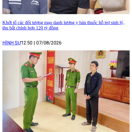
Khởi tố các đối tượng mạo danh lương y bán thuốc hỗ trợ sinh lý,
thu bất chính hơn 120 tỷ đồng
HÌNH SỰ
12:50
|
07/08/2026