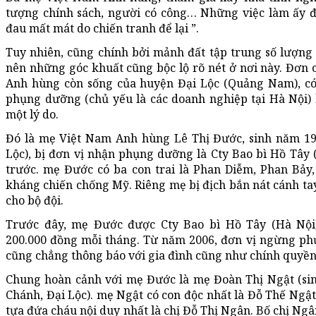
tượng chính sách, người có công… Những việc làm ấy đã
đau mất mát do chiến tranh để lại ”.
Tuy nhiên, cũng chính bởi mảnh đất tập trung số lượn
nên những góc khuất cũng bộc lộ rõ nét ở nơi này. Đơn 
Anh hùng còn sống của huyện Đại Lộc (Quảng Nam), có
phụng dưỡng (chủ yếu là các doanh nghiệp tại Hà Nội
một lý do.
Đó là mẹ Việt Nam Anh hùng Lê Thị Đước, sinh năm 19
Lộc), bị đơn vị nhận phụng dưỡng là Cty Bao bì Hồ Tây
trước. mẹ Đước có ba con trai là Phan Diễm, Phan Bảy
kháng chiến chống Mỹ. Riêng mẹ bị địch bắn nát cánh tay
cho bộ đội.
Trước đây, mẹ Đước được Cty Bao bì Hồ Tây (Hà Nộ
200.000 đồng mỗi tháng. Từ năm 2006, đơn vị ngừng ph
cũng chẳng thông báo với gia đình cũng như chính quyề
Chung hoàn cảnh với mẹ Đước là mẹ Đoàn Thị Ngật (si
Chánh, Đại Lộc). mẹ Ngật có con độc nhất là Đỗ Thế Ngật
tựa đứa cháu nội duy nhất là chị Đỗ Thị Ngân. Bố chị Ngâ