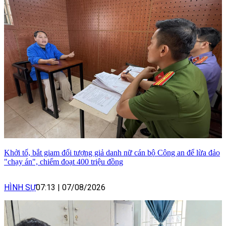
Khởi tố, bắt giam đối tượng giả danh nữ cán bộ Công an để lừa đảo
"chạy án", chiếm đoạt 400 triệu đồng
HÌNH SỰ
07:13
|
07/08/2026