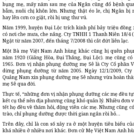
bụng mẹ, mấy năm sau mẹ của Ngân cũng đổ bệnh qua
bẵm, nuôi chị khôn lớn. Nhưng thật éo le, chị Ngân bị
hay lên cơn co giật, rồi bị ung thư vú.
Năm 1999, huyện Đại Lộc trích kinh phí bảy triệu đồng
có nơi che mưa, che nắng. Cty TNHH 1 Thanh Niên 18/4
Ngật từ năm 2007, đến tháng 7/2008 thì cắt đứt liên lạc.
Một Bà mẹ Việt Nam Anh hùng khác cũng bị quên phụn
năm 1920 (Giảng Hòa, Đại Thắng, Đại Lộc). mẹ cũng có
1965. Đơn vị nhận phụng dưỡng mẹ Sê là Cty Cổ phần 
dừng phụng dưỡng từ năm 2005. Ngày 12/1/2009, Cty K
Quảng Nam xin phụng dưỡng mẹ Sê nhưng vừa hoàn thành
mẹ Sê qua đời.
Thực tế, “những đơn vị nhận phụng dưỡng các mẹ đều tự
kết cụ thể nên địa phương cũng khó quản lý. Nhiều đơn vị
tết họ đều về thăm hỏi, động viên các mẹ. Nhưng cũng có
trào, chỉ phụng dưỡng được thời gian ngắn rồi bỏ…
Trên đây, chỉ là con số xảy ra ở một huyện tiêu biểu củ
khá nhiều ở nhiều nơi khác. Đơn cử Mẹ Việt Nam Anh hù