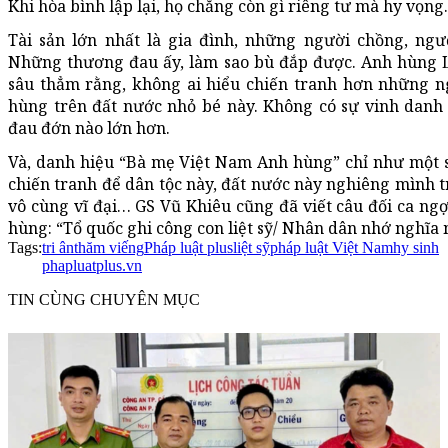
Khi hòa bình lập lại, họ chẳng còn gì riêng tư mà hy vọng.
Tài sản lớn nhất là gia đình, những người chồng, ng
Những thương đau ấy, làm sao bù đắp được. Anh hùng L
sâu thẳm rằng, không ai hiểu chiến tranh hơn những 
hùng trên đất nước nhỏ bé này. Không có sự vinh danh
đau đớn nào lớn hơn.
Và, danh hiệu “Bà mẹ Việt Nam Anh hùng” chỉ như một s
chiến tranh để dân tộc này, đất nước này nghiêng mình t
vô cùng vĩ đại… GS Vũ Khiêu cũng đã viết câu đối ca n
hùng: “Tổ quốc ghi công con liệt sỹ/ Nhân dân nhớ nghĩ
Tags:
tri ân
thăm viếng
Pháp luật plus
liệt sỹ
pháp luật Việt Nam
hy sinh
phapluatplus.vn
TIN CÙNG CHUYÊN MỤC