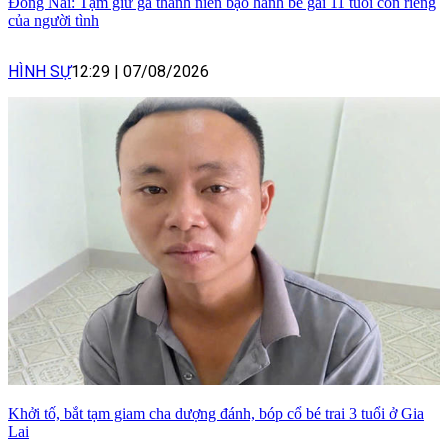
Đồng Nai: Tạm giữ gã thanh niên bạo hành bé gái 11 tuổi con riêng
của người tình
HÌNH SỰ
12:29
|
07/08/2026
Khởi tố, bắt tạm giam cha dượng đánh, bóp cổ bé trai 3 tuổi ở Gia
Lai