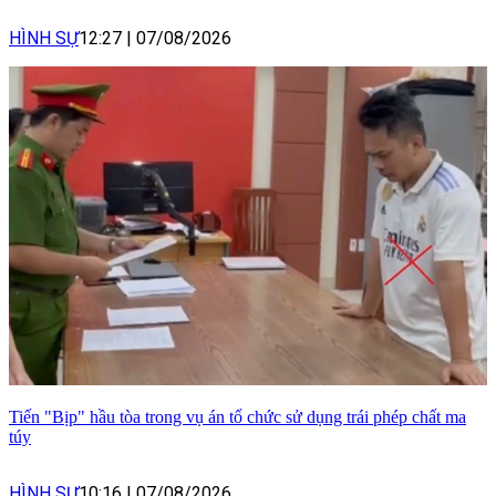
HÌNH SỰ
12:27
|
07/08/2026
Tiến "Bịp" hầu tòa trong vụ án tổ chức sử dụng trái phép chất ma
túy
HÌNH SỰ
10:16
|
07/08/2026