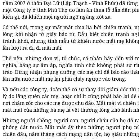
năm 2007 ở thôn Đại Lữ (Lập Thạch - Vĩnh Phúc) đã từng
một Công ty ở tỉnh Phú Thọ do làm ăn thua lỗ dẫn đến ph
kiến gì, đã khiến mọi người ngỡ ngàng xót xa.
Có thể nói, trong sự mất mát chia lìa bởi chiến tranh,
lòng khi nhận tờ giấy báo tử. Dẫu biết chiến tranh ng
tránh khỏi, nhưng tình mẫu tử khiến nước mắt mẹ khôn
lần lượt ra đi, đi mãi mãi.
Thế nên, những đơn vị, tổ chức, cá nhân hãy đến với 
nghĩa, bằng sự ấm áp, nghĩa tình chứ không phải sự rì
trào. Đừng nhận phụng dưỡng các mẹ chỉ để báo cáo thành
lần nữa nước mắt mẹ lại phải chảy ngược vào trong.
Và nếu các công ty, đoàn thể có sự thay đổi giám đốc thì
lý do lãng quên các mẹ, hoặc chí ít cũng phải báo lại đ
nơi chăm sóc cho các mẹ được chu đáo. Mất mát vì chiến t
mất mát của những bà mẹ là vết thương lòng khó lành nh
Những người chồng, người con, người cháu của họ đã ra 
phóng đất nước. Mất mát ấy theo những người phụ nữ 
chiến đấu, năm tháng cách mạng dân tộc, họ giấu những