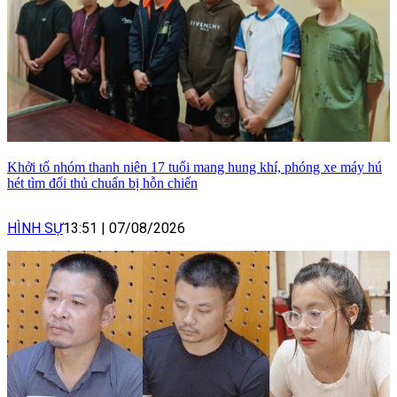
Khởi tố nhóm thanh niên 17 tuổi mang hung khí, phóng xe máy hú
hét tìm đối thủ chuẩn bị hỗn chiến
HÌNH SỰ
13:51
|
07/08/2026