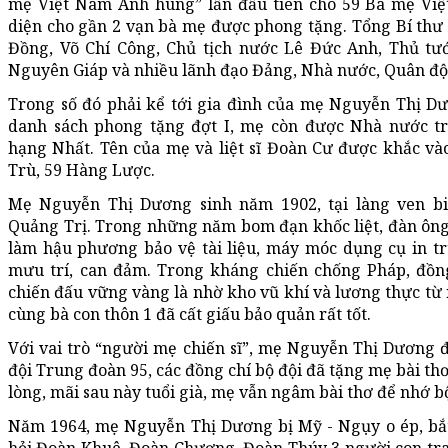
mẹ Việt Nam Anh hùng” lần đầu tiên cho 59 Bà mẹ Việ
diện cho gần 2 vạn bà mẹ được phong tặng. Tổng Bí thư
Đồng, Võ Chí Công, Chủ tịch nước Lê Đức Anh, Thủ tư
Nguyên Giáp và nhiều lãnh đạo Đảng, Nhà nước, Quân độ
Trong số đó phải kể tới gia đình của mẹ Nguyễn Thị Dư
danh sách phong tặng đợt I, mẹ còn được Nhà nước t
hạng Nhất. Tên của mẹ và liệt sĩ Đoàn Cư được khắc và
Trù, 59 Hàng Lược.
Mẹ Nguyễn Thị Dương sinh năm 1902, tại làng ven b
Quảng Trị. Trong những năm bom đạn khốc liệt, đàn ông 
làm hậu phương bảo vệ tài liệu, máy móc dụng cụ in t
mưu trí, can đảm. Trong kháng chiến chống Pháp, đồn
chiến đấu vững vàng là nhờ kho vũ khí và lương thực t
cùng bà con thôn 1 đã cất giấu bảo quản rất tốt.
Với vai trò “người mẹ chiến sĩ”, mẹ Nguyễn Thị Dương 
đội Trung đoàn 95, các đồng chí bộ đội đã tặng mẹ bài th
lòng, mãi sau này tuổi già, mẹ vẫn ngâm bài thơ để nhớ bộ
Năm 1964, mẹ Nguyễn Thị Dương bị Mỹ - Ngụy o ép, bắt 