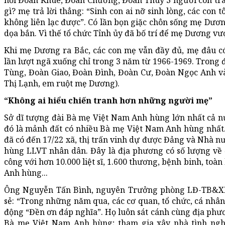
hỏi Đoàn Khuê, Đoàn Chương, Đoàn Thúy 3 người con tra
gì? mẹ trả lời thẳng: “Sinh con ai nỡ sinh lòng, các con t
không liên lạc được”. Có lần bọn giặc chôn sống mẹ Dươn
dọa bắn. Vì thế tổ chức Tỉnh ủy đã bố trí để mẹ Dương vượ
Khi mẹ Dương ra Bắc, các con mẹ vẫn đầy đủ, mẹ đâu có
lần lượt ngã xuống chỉ trong 3 năm từ 1966-1969. Trong đ
Tùng, Đoàn Giao, Đoàn Đình, Đoàn Cư, Đoàn Ngọc Anh 
Thị Lạnh, em ruột mẹ Dương).
“Không ai hiểu chiến tranh hơn những người mẹ”
Sở dĩ tượng đài Bà mẹ Việt Nam Anh hùng lớn nhất cả 
đó là mảnh đất có nhiều Bà mẹ Việt Nam Anh hùng nhất.
đã có đến 17/22 xã, thị trấn vinh dự được Đảng và Nhà 
hùng LLVT nhân dân. Đây là địa phương có số lượng về 
công với hơn 10.000 liệt sĩ, 1.600 thương, bệnh binh, to
Anh hùng...
Ông Nguyễn Tấn Bình, nguyên Trưởng phòng LĐ-TB&XH
sẻ: “Trong những năm qua, các cơ quan, tổ chức, cá nhân
động “Đền ơn đáp nghĩa”. Họ luôn sát cánh cùng địa ph
Bà mẹ Việt Nam Anh hùng; tham gia xây nhà tình nghĩ