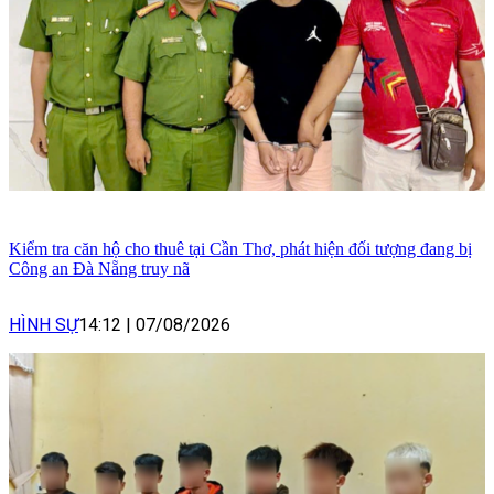
Kiểm tra căn hộ cho thuê tại Cần Thơ, phát hiện đối tượng đang bị
Công an Đà Nẵng truy nã
HÌNH SỰ
14:12
|
07/08/2026