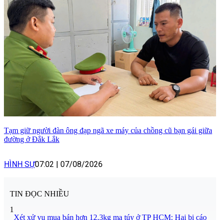
Tạm giữ người đàn ông đạp ngã xe máy của chồng cũ bạn gái giữa
đường ở Đắk Lắk
HÌNH SỰ
07:02
|
07/08/2026
TIN ĐỌC NHIỀU
1
Xét xử vụ mua bán hơn 12,3kg ma túy ở TP HCM: Hai bị cáo