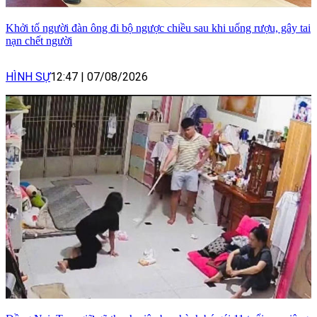
Khởi tố người đàn ông đi bộ ngược chiều sau khi uống rượu, gây tai
nạn chết người
HÌNH SỰ
12:47
|
07/08/2026