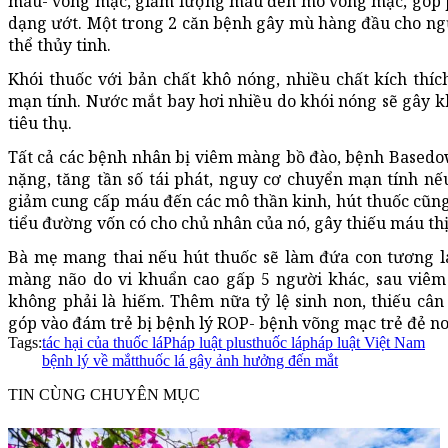
máu- võng mạc, giảm lượng máu đến mô võng mạc, góp 
dạng ướt. Một trong 2 căn bệnh gây mù hàng đầu cho ngườ
thể thủy tinh.
Khói thuốc với bản chất khô nóng, nhiều chất kích thí
mạn tính. Nước mắt bay hơi nhiều do khói nóng sẽ gây k
tiêu thụ.
Tất cả các bệnh nhân bị viêm màng bồ đào, bệnh Basedow
nặng, tăng tần số tái phát, nguy cơ chuyển mạn tính nếu
giảm cung cấp máu đến các mô thần kinh, hút thuốc cũn
tiểu đường vốn có cho chủ nhân của nó, gây thiếu máu thị
Bà mẹ mang thai nếu hút thuốc sẽ làm đứa con tương l
màng não do vi khuẩn cao gấp 5 người khác, sau viêm
không phải là hiếm. Thêm nữa tỷ lệ sinh non, thiếu câ
góp vào đám trẻ bị bệnh lý ROP- bệnh võng mạc trẻ đẻ non
Tags:
tác hại của thuốc lá
Pháp luật plus
thuốc lá
pháp luật Việt Nam
bệnh lý về mắt
thuốc lá gây ảnh hưởng đến mắt
TIN CÙNG CHUYÊN MỤC