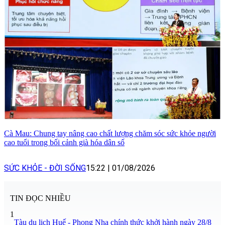
Cà Mau: Chung tay nâng cao chất lượng chăm sóc sức khỏe người
cao tuổi trong bối cảnh già hóa dân số
SỨC KHỎE - ĐỜI SỐNG
15:22
|
01/08/2026
TIN ĐỌC NHIỀU
1
Tàu du lịch Huế - Phong Nha chính thức khởi hành ngày 28/8