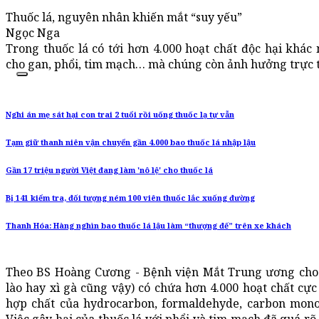
Thuốc lá, nguyên nhân khiến mắt “suy yếu”
Ngọc Nga
Trong thuốc lá có tới hơn 4.000 hoạt chất độc hại khác
cho gan, phổi, tim mạch… mà chúng còn ảnh hưởng trực t
Nghi án mẹ sát hại con trai 2 tuổi rồi uống thuốc lạ tự vẫn
Tạm giữ thanh niên vận chuyển gần 4.000 bao thuốc lá nhập lậu
Gần 17 triệu người Việt đang làm 'nô lệ' cho thuốc lá
Bị 141 kiểm tra, đối tượng ném 100 viên thuốc lắc xuống đường
Thanh Hóa: Hàng nghìn bao thuốc lá lậu làm “thượng đế” trên xe khách
Theo BS Hoàng Cương - Bệnh viện Mắt Trung ương cho ha
lào hay xì gà cũng vậy) có chứa hơn 4.000 hoạt chất cực
hợp chất của hydrocarbon, formaldehyde, carbon mono