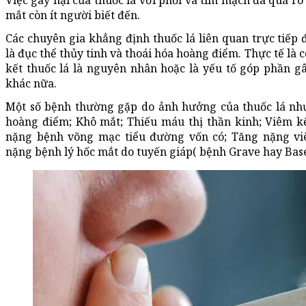
Việc gây hại của thuốc lá với phổi và tim mạch đã quá rõ 
mắt còn ít người biết đến.
Các chuyên gia khẳng định thuốc lá liên quan trực tiếp
là đục thể thủy tinh và thoái hóa hoàng điểm. Thực tế là
kết thuốc lá là nguyên nhân hoặc là yếu tố góp phần g
khác nữa.
Một số bệnh thường gặp do ảnh hưởng của thuốc lá như:
hoàng điểm; Khô mắt; Thiếu máu thị thần kinh; Viêm k
nặng bệnh võng mạc tiểu đường vốn có; Tăng nặng v
nặng bệnh lý hốc mắt do tuyến giáp( bệnh Grave hay Bas