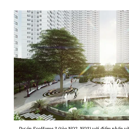
Dự án EcoHome 3 (tòa NO2, NO3) với điểm nhấn về