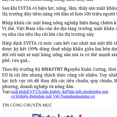
Sau khi EVFTA có hiệu lực, nông, lâm, thủy sản xuất khẩu
thị trường đầy tiềm năng với dân số hơn 500 triệu người 
Nhập khẩu các mặt hàng nông nghiệp hiện đang chiếm k
Vì thế, Việt Nam vẫn còn dư địa tăng trưởng xuất khẩu 
vụ nhu cầu tiêu thụ rất lớn của thị trường này.
Hiệp định EVFTA có mức cam kết cao nhất mà một đối tá
được ký kết (99% dòng thuế nhập khẩu giữa hai bên đượ
đối với một số mặt hàng nông sản mà ta có thế mạnh sản
phê, rau quả...
Theo Bộ trưởng Bộ NN&PTNT Nguyễn Xuân Cường, thời 
EU là rất lớn nhưng thách thức cũng rất nhiều. Tuy nhiê
lực tích cực tới để thay đổi các tiêu chuẩn, quy chuẩn, 
phương, doanh nghiệp và nông dân.
Tags:
xuất khẩu
EVFTA
châu âu
thực thi
Pháp luật plus
thương mại
cơ hội
hiệp định
pháp luật Việt Nam
phapluatplus.vn
TIN CÙNG CHUYÊN MỤC