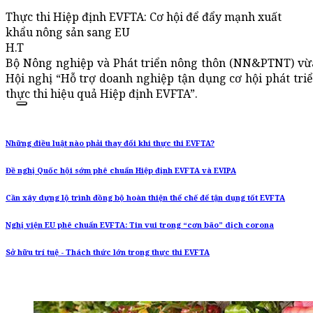
Thực thi Hiệp định EVFTA: Cơ hội để đẩy mạnh xuất
khẩu nông sản sang EU
H.T
Bộ Nông nghiệp và Phát triển nông thôn (NN&PTNT) vừ
Hội nghị “Hỗ trợ doanh nghiệp tận dụng cơ hội phát triể
thực thi hiệu quả Hiệp định EVFTA”.
Những điều luật nào phải thay đổi khi thực thi EVFTA?
Đề nghị Quốc hội sớm phê chuẩn Hiệp định EVFTA và EVIPA
Cần xây dựng lộ trình đồng bộ hoàn thiện thể chế để tận dụng tốt EVFTA
Nghị viện EU phê chuẩn EVFTA: Tin vui trong “cơn bão” dịch corona
Sở hữu trí tuệ - Thách thức lớn trong thực thi EVFTA