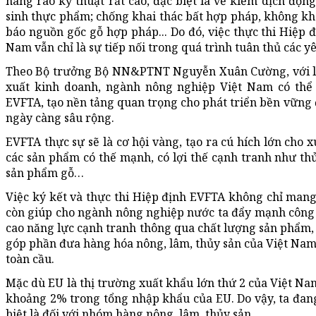
hàng rào kỹ thuật rất cao, đặc biệt là về kiểm dịch động
sinh thực phẩm; chống khai thác bất hợp pháp, không kha
báo nguồn gốc gỗ hợp pháp... Do đó, việc thực thi Hiệp 
Nam vẫn chỉ là sự tiếp nối trong quá trình tuân thủ các y
Theo Bộ trưởng Bộ NN&PTNT Nguyễn Xuân Cường, với lợi 
xuất kinh doanh, ngành nông nghiệp Việt Nam có thể 
EVFTA, tạo nền tảng quan trọng cho phát triển bền vững 
ngày càng sâu rộng.
EVFTA thực sự sẽ là cơ hội vàng, tạo ra cú hích lớn cho x
các sản phẩm có thế mạnh, có lợi thế cạnh tranh như thủy
sản phẩm gỗ…
Việc ký kết và thực thi Hiệp định EVFTA không chỉ man
còn giúp cho ngành nông nghiệp nước ta đẩy mạnh công 
cao năng lực cạnh tranh thông qua chất lượng sản phẩm, t
góp phần đưa hàng hóa nông, lâm, thủy sản của Việt Nam
toàn cầu.
Mặc dù EU là thị trường xuất khẩu lớn thứ 2 của Việt N
khoảng 2% trong tổng nhập khẩu của EU. Do vậy, ta đang
biệt là đối với nhóm hàng nông, lâm, thủy sản.