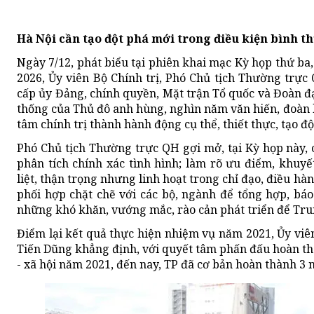
Hà Nội cần tạo đột phá mới trong điều kiện bình 
Ngày 7/12, phát biểu tại phiên khai mạc Kỳ họp thứ b
2026, Ủy viên Bộ Chính trị, Phó Chủ tịch Thường trự
cấp ủy Đảng, chính quyền, Mặt trận Tổ quốc và Đoàn đạ
thống của Thủ đô anh hùng, nghìn năm văn hiến, đoàn k
tâm chính trị thành hành động cụ thể, thiết thực, tạo 
Phó Chủ tịch Thường trực QH gợi mở, tại Kỳ họp này,
phân tích chính xác tình hình; làm rõ ưu điểm, khuy
liệt, thận trọng nhưng linh hoạt trong chỉ đạo, điều hà
phối hợp chặt chẽ với các bộ, ngành để tổng hợp, báo
những khó khăn, vướng mắc, rào cản phát triển để Tr
Điểm lại kết quả thực hiện nhiệm vụ năm 2021, Ủy viê
Tiến Dũng khẳng định, với quyết tâm phấn đấu hoàn thà
- xã hội năm 2021, đến nay, TP đã cơ bản hoàn thành 3