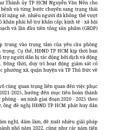
í thư Thành ủy TP HCM Nguyễn Văn Nên cho
h bệnh và từng bước chuyển sang trạng thái
 rất nặng nề, nhiều người đã không thể vượt
 khăn phải hỗ trợ khẩn cấp; kinh tế - xã hội
hoạch và lần đầu tiên tổng sản phẩm (GRDP)
p trung vào trọng tâm của yêu cầu phòng
 trọng. Cụ thể, HĐND TP HCM kịp thời ban
ỗ trợ người dân bị tác động bởi dịch và động
 Đồng thời, duy trì hoạt động giám sát có
các phường xã, quận huyện và TP Thủ Đức về
vô cùng quan trọng liên quan đến việc phục
ạn 2021-2025, hướng đến mục tiêu hoàn thành
c phòng - an ninh giai đoạn 2020 - 2025 theo
ậy, ông đề nghị HĐND TP HCM phát huy dân
ám nghĩ, dám làm, đề xuất nhiều giải pháp
 thành phố năm 2022, cũng như các năm tiếp