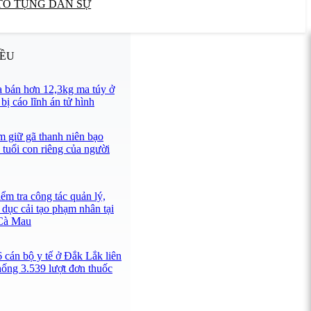
TỐ TỤNG DÂN SỰ
IỀU
 bán hơn 12,3kg ma túy ở
ị cáo lĩnh án tử hình
 giữ gã thanh niên bạo
 tuổi con riêng của người
ểm tra công tác quản lý,
 dục cải tạo phạm nhân tại
 Cà Mau
 cán bộ y tế ở Đắk Lắk liên
hống 3.539 lượt đơn thuốc