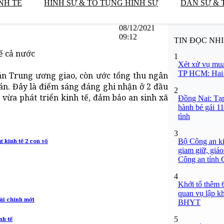
NH TẾ
HÌNH SỰ & TỐ TỤNG HÌNH SỰ
DÂN SỰ & 
08/12/2021
09:12
TIN ĐỌC NH
ế cả nước
1
Xét xử vụ mua
TP HCM: Hai b
án Trung ương giao, còn ước tổng thu ngân
án. Đây là điểm sáng đáng ghi nhận ở 2 đầu
2
 vừa phát triển kinh tế, đảm bảo an sinh xã
Đồng Nai: Tạm
hành bé gái 11
tình
3
Bộ Công an ki
 kinh tế 2 con số
giam giữ, giáo
Công an tỉnh
4
Khởi tố thêm 6
quan vụ lập k
tài chính mới
BHYT
5
nh tế