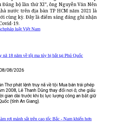
iểu Đảng bộ lần thứ XI”, ông Nguyễn Văn Nên
nhà nước trên địa bàn TP HCM năm 2021 là
với cùng kỳ. Đây là điểm sáng đáng ghi nhận
Covid-19.
ách
pháp luật Việt Nam
y nã 18 năm về tội ma túy bị bắt tại Phú Quốc
08/08/2026
n Thơ phát lệnh truy nã về tội Mua bán trái phép
ăm 2008, Lê Thanh Dũng thay đổi nơi ở, che giấu
hời gian dài trước khi bị lực lượng công an bắt giữ
Quốc (tỉnh An Giang).
làm rơi mảnh sắt trên cao tốc Bắc - Nam khiến hơn