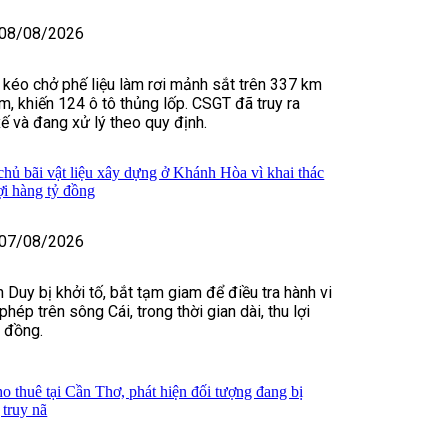
08/08/2026
u kéo chở phế liệu làm rơi mảnh sắt trên 337 km
m, khiến 124 ô tô thủng lốp. CSGT đã truy ra
xế và đang xử lý theo quy định.
 chủ bãi vật liệu xây dựng ở Khánh Hòa vì khai thác
lợi hàng tỷ đồng
07/08/2026
 Duy bị khởi tố, bắt tạm giam để điều tra hành vi
 phép trên sông Cái, trong thời gian dài, thu lợi
ỷ đồng.
o thuê tại Cần Thơ, phát hiện đối tượng đang bị
truy nã