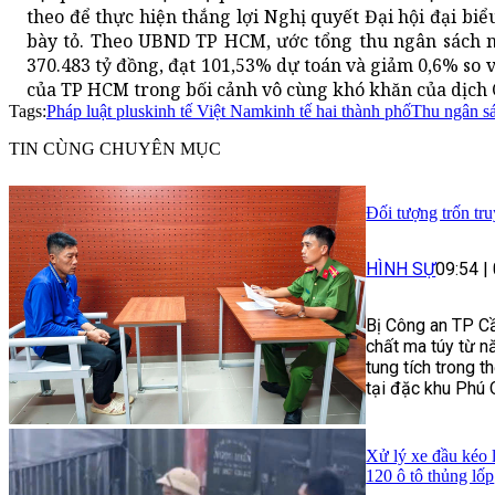
theo để thực hiện thắng lợi Nghị quyết Đại hội đại b
bày tỏ. Theo UBND TP HCM, ước tổng thu ngân sách 
370.483 tỷ đồng, đạt 101,53% dự toán và giảm 0,6% so 
của TP HCM trong bối cảnh vô cùng khó khăn của dịch 
Tags:
Pháp luật plus
kinh tế Việt Nam
kinh tế hai thành phố
Thu ngân s
TIN CÙNG CHUYÊN MỤC
Đối tượng trốn tru
HÌNH SỰ
09:54
|
Bị Công an TP Cầ
chất ma túy từ n
tung tích trong t
tại đặc khu Phú 
Xử lý xe đầu kéo 
120 ô tô thủng lốp