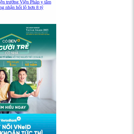
iện trưởng Viện Pháp y tâm
ng nhận hối lộ hơn 8 tỷ