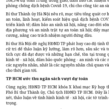
108,3% dự toán Trung ương giao, đảm bảo các nhiệm vụ
phòng chống dịch bệnh Covid-19, chi cho công tác an s
Bí thư Thành ủy Hà Nội nêu rõ, mục tiêu tổng quát cơ 
an toàn, linh hoạt, kiểm soát hiệu quả dịch bệnh COV
triển kinh tế; đảm bảo an sinh xã hội, nâng cao đời 
địa phương và an ninh trật tự an toàn xã hội; đẩy mạnh
cương, nâng cao trách nhiệm người đứng đầu.
Bí thư Hà Nội đề nghị HĐND TP phát huy cao độ tinh t
cử tri để thảo luận kỹ lưỡng, làm rõ hơn, sâu sắc và
tích cực đã đạt được và những hạn chế, tồn tại trong 
kinh tế - xã hội, đảm bảo quốc phòng - an ninh và các 
các nguyên nhân, nhất là các nguyên nhân chủ quan và 
cho thời gian tới.
TP HCM ước thu ngân sách vượt dự toán
Cùng ngày, HĐND TP HCM khóa X khai mạc Kỳ họp thứ
Phó Bí thư Thành ủy, Chủ tịch HĐND TP HCM. Đây là 
xét, thảo luận về tình hình kinh tế - xã hội, các tờ t
trọng.