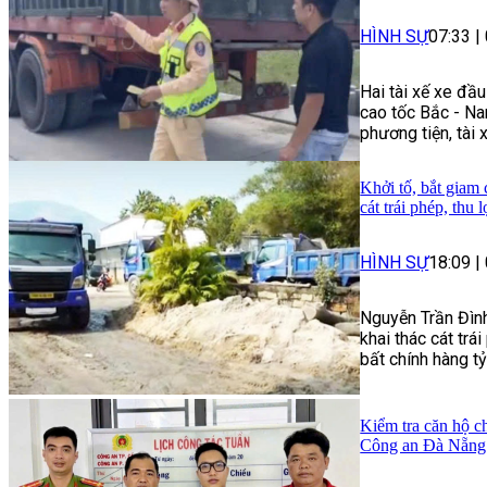
HÌNH SỰ
07:33
|
Hai tài xế xe đầ
cao tốc Bắc - Na
phương tiện, tài 
Khởi tố, bắt giam
cát trái phép, thu 
HÌNH SỰ
18:09
|
Nguyễn Trần Đình
khai thác cát trái
bất chính hàng t
Kiểm tra căn hộ ch
Công an Đà Nẵng 