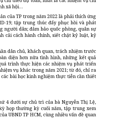
 chi theo dự toán, nhất là các nhiệm vụ chi
inh xã hội…
bản của TP trong năm 2022 là phải thích ứng
ID-19; tập trung thúc đẩy phục hồi và phát
sống người dân; đảm bảo quốc phòng, quân sự
 cải cách hành chính, siết chặt kỷ luật, kỷ
hần dân chủ, khách quan, trách nhiệm trước
 toàn diện hơn nữa tình hình, những kết quả
quá trình thực hiện các nhiệm vụ phát triển
nhiệm vụ khác trong năm 2021; từ đó, chỉ ra
các bài học kinh nghiệm thực tiễn cần thiết
 4 dưới sự chủ trì của bà Nguyễn Thị Lệ,
kỳ họp thường kỳ cuối năm, tập trung xem
rình của UBND TP HCM, cùng nhiều vấn đề quan