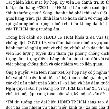
Tại phiên khai mạc kỳ họp, Ủy viên Bộ chính trị, B
biết, cuối tháng 9/2021, TP HCM cơ bản kiểm soát dịc
“bình thường mới”. Song, thành phố phải chịu tổn thất
qua; hàng triệu gia đình lâm vào hoàn cảnh vô cùng khó
sụt giảm nghiêm trọng; nhiều chỉ tiêu không đạt kế 
của TP HCM tăng trưởng âm.
Trong bối cảnh đó, HĐND TP HCM khóa X đã vừa tậ
chống dịch COVID-19, vừa đảm bảo các nhiệm vụ quan
hành một số nghị quyết về chế độ, chính sách đặc thù h
viên lực lượng tuyến đầu tham gia phòng chống dịch.
trọng tâm, trọng điểm, bằng nhiều hình thức đối với 
việc phòng chống dịch và các nhiệm vụ có liên quan…
Ông Nguyễn Văn Nên nhận xét, kỳ họp này có ý nghĩa 
hồi và phát triển kinh tế - xã hội thành phố giai đo
các chỉ tiêu phát triển kinh tế - xã hội và bảo đảm quố
Nghị quyết Đại hội Đảng bộ TP HCM lần thứ XI. Vì v
chủ, trí tuệ, tập trung thảo luận sâu, kỹ một số vấn đề.
“Tôi tin tưởng các đại biểu HĐND TP HCM sáng tạo, d
đột phá cho nhiệm vụ phát triển kinh tế - xã hội của