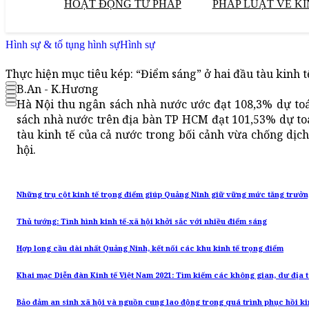
HOẠT ĐỘNG TƯ PHÁP
PHÁP LUẬT VỀ KI
Hình sự & tố tụng hình sự
Hình sự
Thực hiện mục tiêu kép: “Điểm sáng” ở hai đầu tàu kinh t
B.An - K.Hương
Hà Nội thu ngân sách nhà nước ước đạt 108,3% dự to
sách nhà nước trên địa bàn TP HCM đạt 101,53% dự to
tàu kinh tế của cả nước trong bối cảnh vừa chống dịch
hội.
Những trụ cột kinh tế trọng điểm giúp Quảng Ninh giữ vững mức tăng trưởng
Thủ tướng: Tình hình kinh tế-xã hội khởi sắc với nhiều điểm sáng
Hợp long cầu dài nhất Quảng Ninh, kết nối các khu kinh tế trọng điểm
Khai mạc Diễn đàn Kinh tế Việt Nam 2021: Tìm kiếm các không gian, dư địa 
Bảo đảm an sinh xã hội và nguồn cung lao động trong quá trình phục hồi ki