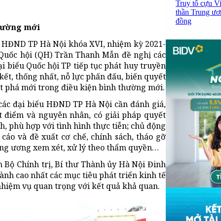
Truy tố cựu V
thần Trung ươ
đồng
thường mới
a, HĐND TP Hà Nội khóa XVI, nhiệm kỳ 2021-
c Quốc hội (QH) Trần Thanh Mẫn đề nghị các
i biểu Quốc hội TP tiếp tục phát huy truyền
ết, thống nhất, nỗ lực phấn đấu, biến quyết
đột phá mới trong điều kiện bình thường mới.
 các đại biểu HĐND TP Hà Nội cần đánh giá,
ết điểm và nguyên nhân, có giải pháp quyết
nh, phù hợp với tình hình thực tiễn; chủ động
 cáo và đề xuất cơ chế, chính sách, tháo gỡ
ung ương xem xét, xử lý theo thẩm quyền…
n Bộ Chính trị, Bí thư Thành ủy Hà Nội Đinh
nh cao nhất các mục tiêu phát triển kinh tế
 nhiệm vụ quan trọng với kết quả khả quan.