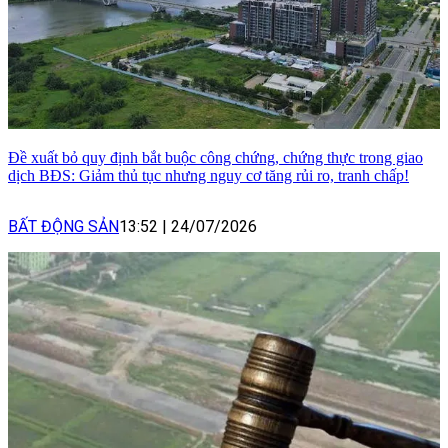
Đề xuất bỏ quy định bắt buộc công chứng, chứng thực trong giao
dịch BĐS: Giảm thủ tục nhưng nguy cơ tăng rủi ro, tranh chấp!
BẤT ĐỘNG SẢN
13:52
|
24/07/2026