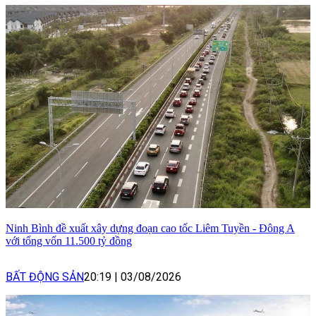
Ninh Bình đề xuất xây dựng đoạn cao tốc Liêm Tuyền - Đông A
với tổng vốn 11.500 tỷ đồng
BẤT ĐỘNG SẢN
20:19
|
03/08/2026