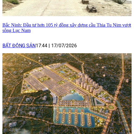
Bắc Ninh: Đầu tư hơn 105 tỷ đồng xây dựng cầu Thia Tu Nim vượt
sông Lục Nam
BẤT ĐỘNG SẢN
17:44
|
17/07/2026