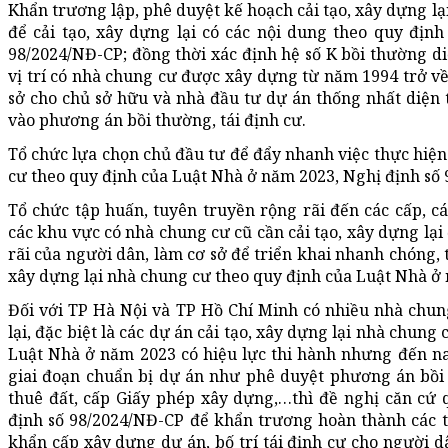
Khẩn trương lập, phê duyệt kế hoạch cải tạo, xây dựng lạ
để cải tạo, xây dựng lại có các nội dung theo quy địn
98/2024/NĐ-CP; đồng thời xác định hệ số K bồi thường di
vị trí có nhà chung cư được xây dựng từ năm 1994 trở về 
sở cho chủ sở hữu và nhà đầu tư dự án thống nhất diện 
vào phương án bồi thường, tái định cư.
Tổ chức lựa chọn chủ đầu tư để đẩy nhanh việc thực hiện 
cư theo quy định của Luật Nhà ở năm 2023, Nghị định số
Tổ chức tập huấn, tuyên truyền rộng rãi đến các cấp, c
các khu vực có nhà chung cư cũ cần cải tạo, xây dựng lại
rãi của người dân, làm cơ sở để triển khai nhanh chóng, t
xây dựng lại nhà chung cư theo quy định của Luật Nhà ở
Đối với TP Hà Nội và TP Hồ Chí Minh có nhiều nhà chung
lại, đặc biệt là các dự án cải tạo, xây dựng lại nhà chung
Luật Nhà ở năm 2023 có hiệu lực thi hành nhưng đến na
giai đoạn chuẩn bị dự án như phê duyệt phương án bồi th
thuê đất, cấp Giấy phép xây dựng,…thì đề nghị căn cứ
định số 98/2024/NĐ-CP để khẩn trương hoàn thành các t
khẩn cấp xây dựng dự án, bố trí tái định cư cho người d