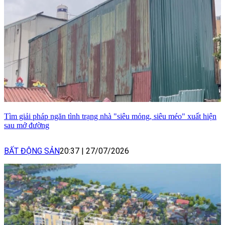
Tìm giải pháp ngăn tình trạng nhà "siêu mỏng, siêu méo" xuất hiện
sau mở đường
BẤT ĐỘNG SẢN
20:37
|
27/07/2026