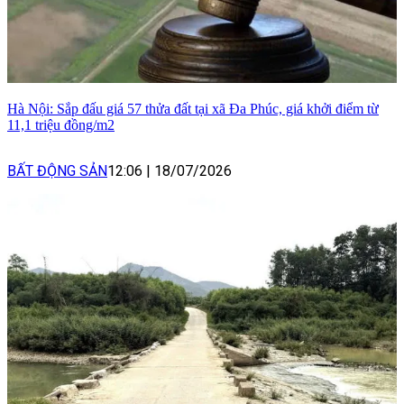
Hà Nội: Sắp đấu giá 57 thửa đất tại xã Đa Phúc, giá khởi điểm từ
11,1 triệu đồng/m2
BẤT ĐỘNG SẢN
12:06
|
18/07/2026