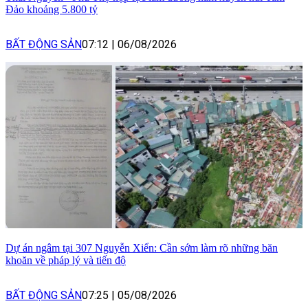
Đảo khoảng 5.800 tỷ
BẤT ĐỘNG SẢN
07:12
|
06/08/2026
Dự án ngâm tại 307 Nguyễn Xiển: Cần sớm làm rõ những băn
khoăn về pháp lý và tiến độ
BẤT ĐỘNG SẢN
07:25
|
05/08/2026