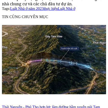
nhà chung cư và các chủ đầu tư dự án.
Tags:
Luật Nhà ở năm 2023
thực hiện
Luật Nhà ở
TIN CÙNG CHUYÊN MỤC
Thái Nguyên - Phú Thọ hợp lực làm đường hầm xuyên núi Tam