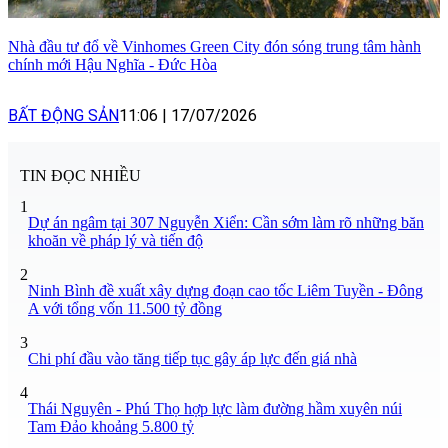
Nhà đầu tư đổ về Vinhomes Green City đón sóng trung tâm hành
chính mới Hậu Nghĩa - Đức Hòa
BẤT ĐỘNG SẢN
11:06
|
17/07/2026
TIN ĐỌC NHIỀU
1
Dự án ngâm tại 307 Nguyễn Xiển: Cần sớm làm rõ những băn
khoăn về pháp lý và tiến độ
2
Ninh Bình đề xuất xây dựng đoạn cao tốc Liêm Tuyền - Đông
A với tổng vốn 11.500 tỷ đồng
3
Chi phí đầu vào tăng tiếp tục gây áp lực đến giá nhà
4
Thái Nguyên - Phú Thọ hợp lực làm đường hầm xuyên núi
Tam Đảo khoảng 5.800 tỷ