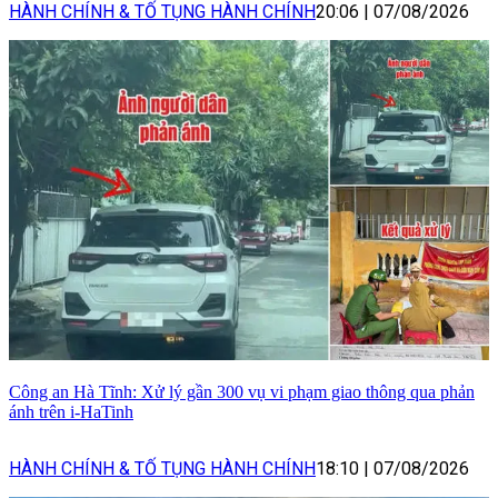
HÀNH CHÍNH & TỐ TỤNG HÀNH CHÍNH
20:06
|
07/08/2026
Công an Hà Tĩnh: Xử lý gần 300 vụ vi phạm giao thông qua phản
ánh trên i-HaTinh
HÀNH CHÍNH & TỐ TỤNG HÀNH CHÍNH
18:10
|
07/08/2026