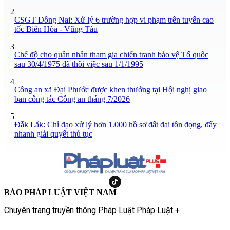
2
CSGT Đồng Nai: Xử lý 6 trường hợp vi phạm trên tuyến cao
tốc Biên Hòa - Vũng Tàu
3
Chế độ cho quân nhân tham gia chiến tranh bảo vệ Tổ quốc
sau 30/4/1975 đã thôi việc sau 1/1/1995
4
Công an xã Đại Phước được khen thưởng tại Hội nghị giao
ban công tác Công an tháng 7/2026
5
Đắk Lắk: Chỉ đạo xử lý hơn 1.000 hồ sơ đất đai tồn đọng, đẩy
nhanh giải quyết thủ tục
BÁO PHÁP LUẬT VIỆT NAM
Chuyên trang truyền thông Pháp Luật Pháp Luật +