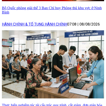
Bộ Quốc phòng giải thể 3 Ban Chỉ huy Phòng thủ khu vực ở Ninh
Bình
HÀNH CHÍNH & TỐ TỤNG HÀNH CHÍNH
07:08
|
08/08/2026
Thực hiện nghiêm túc tái cấu trúc quy trình, cắt giảm, đơn giản hóa