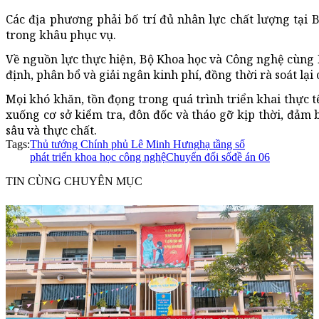
Các địa phương phải bố trí đủ nhân lực chất lượng tại 
trong khâu phục vụ.
Về nguồn lực thực hiện, Bộ Khoa học và Công nghệ cùng 
định, phân bổ và giải ngân kinh phí, đồng thời rà soát lại
Mọi khó khăn, tồn đọng trong quá trình triển khai thực t
xuống cơ sở kiểm tra, đôn đốc và tháo gỡ kịp thời,
đảm 
sâu và thực chất.
Tags:
Thủ tướng Chính phủ Lê Minh Hưng
hạ tầng số
phát triển khoa học công nghệ
Chuyển đổi số
đề án 06
TIN CÙNG CHUYÊN MỤC