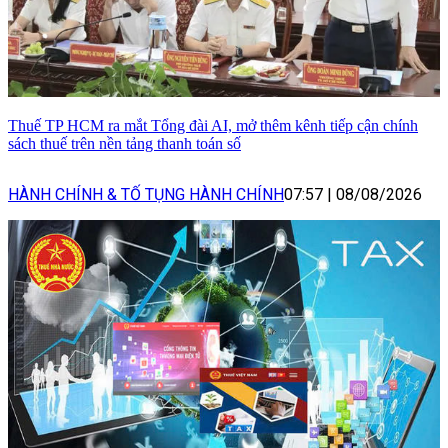
Thuế TP HCM ra mắt Tổng đài AI, mở thêm kênh tiếp cận chính
sách thuế trên nền tảng thanh toán số
HÀNH CHÍNH & TỐ TỤNG HÀNH CHÍNH
07:57
|
08/08/2026