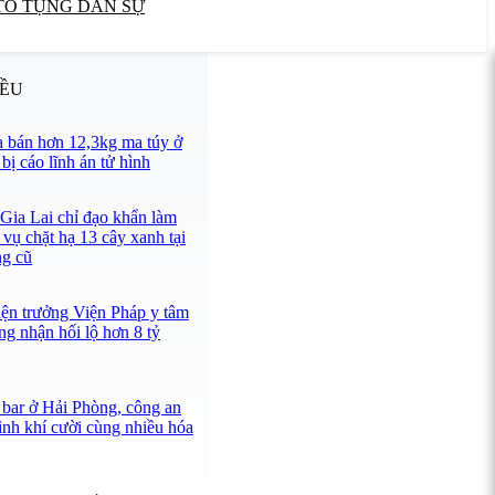
TỐ TỤNG DÂN SỰ
IỀU
 bán hơn 12,3kg ma túy ở
ị cáo lĩnh án tử hình
 Gia Lai chỉ đạo khẩn làm
 vụ chặt hạ 13 cây xanh tại
ng cũ
iện trưởng Viện Pháp y tâm
ng nhận hối lộ hơn 8 tỷ
 bar ở Hải Phòng, công an
ình khí cười cùng nhiều hóa