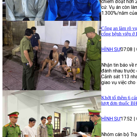
chiếm đoạt hơn 
cứ. Vụ án còn làm
1.300%/năm của n
Công an làm rõ vụ
cổng bệnh viện ở
HÌNH SỰ
07:08
|
Nhận tin báo về 
đánh nhau trước 
Cảnh sát 113 nha
giao vụ việc cho
Khởi tố thêm 6 cá
lượt đơn thuốc 
HÌNH SỰ
17:52
|
Nhóm cán bộ Trạ