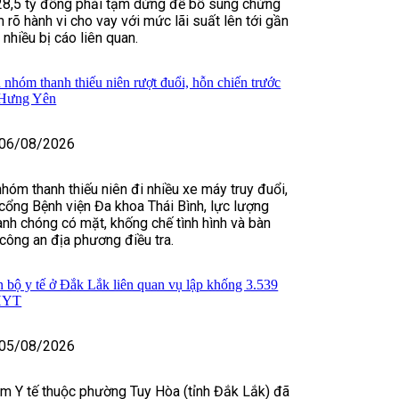
28,5 tỷ đồng phải tạm dừng để bổ sung chứng
 rõ hành vi cho vay với mức lãi suất lên tới gần
hiều bị cáo liên quan.
 nhóm thanh thiếu niên rượt đuổi, hỗn chiến trước
 Hưng Yên
06/08/2026
nhóm thanh thiếu niên đi nhiều xe máy truy đuổi,
cổng Bệnh viện Đa khoa Thái Bình, lực lượng
nh chóng có mặt, khống chế tình hình và bàn
 công an địa phương điều tra.
n bộ y tế ở Đắk Lắk liên quan vụ lập khống 3.539
BHYT
05/08/2026
m Y tế thuộc phường Tuy Hòa (tỉnh Đắk Lắk) đã