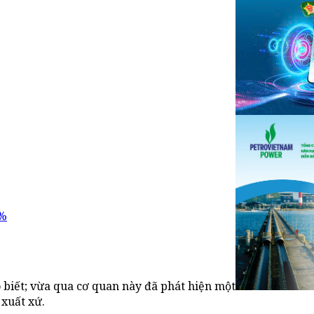
0%
 biết; vừa qua cơ quan này đã phát hiện một
 xuất xứ.