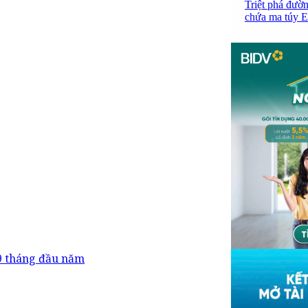
Triệt phá đườn
chứa ma túy Et
 9 tháng đầu năm