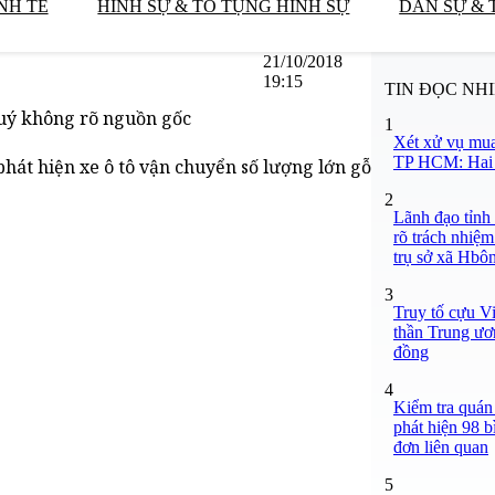
NH TẾ
HÌNH SỰ & TỐ TỤNG HÌNH SỰ
DÂN SỰ & 
21/10/2018
19:15
TIN ĐỌC NH
quý không rõ nguồn gốc
1
Xét xử vụ mua
TP HCM: Hai b
hát hiện xe ô tô vận chuyển số lượng lớn gỗ
2
Lãnh đạo tỉnh
rõ trách nhiệm
trụ sở xã Hbô
3
Truy tố cựu V
thần Trung ươ
đồng
4
Kiểm tra quán
phát hiện 98 b
đơn liên quan
5