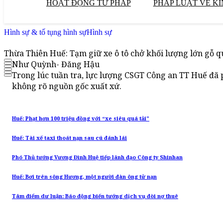
HOẠT ĐỘNG TƯ PHÁP
PHÁP LUẬT VỀ KI
Hình sự & tố tụng hình sự
Hình sự
Thừa Thiên Huế: Tạm giữ xe ô tô chở khối lượng lớn gỗ 
Như Quỳnh- Đăng Hậu
Trong lúc tuần tra, lực lượng CSGT Công an TT Huế đã p
không rõ nguồn gốc xuất xứ.
Huế: Phạt hơn 100 triệu đồng với “xe siêu quá tải”
Huế: Tài xế taxi thoát nạn sau cú đánh lái
Phó Thủ tướng Vương Đình Huệ tiếp lãnh đạo Công ty Shinhan
Huế: Bơi trên sông Hương, một người đàn ông tử nạn
Tâm điểm dư luận: Báo động biến tướng dịch vụ đòi nợ thuê