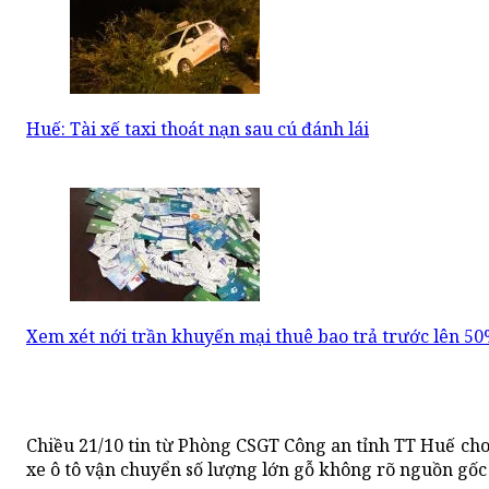
Huế: Tài xế taxi thoát nạn sau cú đánh lái
Xem xét nới trần khuyến mại thuê bao trả trước lên 5
Chiều 21/10 tin từ Phòng CSGT Công an tỉnh TT Huế cho
xe ô tô vận chuyển số lượng lớn gỗ không rõ nguồn gốc