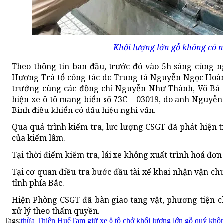
Khối lượng lớn gỗ không có n
Theo thông tin ban đầu, trước đó vào 5h sáng cùng ng
Hương Trà tổ công tác do Trung tá Nguyễn Ngọc Hoàn
trưởng cùng các đồng chí Nguyễn Như Thành, Võ Bá 
hiện xe ô tô mang biển số 73C – 03019, do anh Nguyễn
Bình điều khiển có dấu hiệu nghi vấn.
Qua quá trình kiểm tra, lực lượng CSGT đã phát hiện
của kiểm lâm.
Tại thời điểm kiểm tra, lái xe không xuất trình hoá đơ
Tại cơ quan điều tra bước đầu tài xế khai nhận vận chu
tỉnh phía Bắc.
Hiện Phòng CSGT đã bàn giao tang vật, phương tiện c
xử lý theo thẩm quyền.
Tags:
thừa Thiên Huế
Tạm giữ xe ô tô chở khối lượng lớn gỗ quý khô