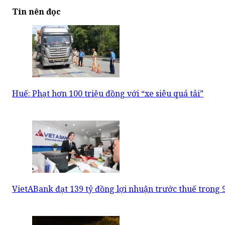
Tin nên đọc
Huế: Phạt hơn 100 triệu đồng với “xe siêu quá tải”
VietABank đạt 139 tỷ đồng lợi nhuận trước thuế trong