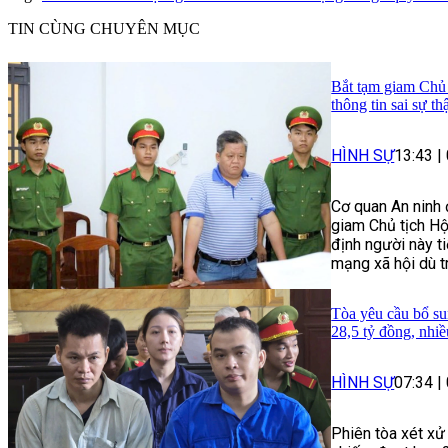
TIN CÙNG CHUYÊN MỤC
Bắt tạm giam Chủ 
thông tin sai sự th
HÌNH SỰ
13:43
|
Cơ quan An ninh 
giam Chủ tịch Hộ
định người này ti
mạng xã hội dù t
Tòa yêu cầu bổ su
28,5 tỷ đồng, nhi
HÌNH SỰ
07:34
|
Phiên tòa xét xử