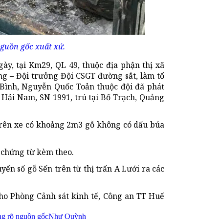
guồn gốc xuất xứ.
ày, tại Km29, QL 49, thuộc địa phận thị xã
g – Đội trưởng Đội CSGT đường sắt, làm tổ
Bình, Nguyễn Quốc Toản thuộc đội đã phát
 Hải Nam, SN 1991, trú tại Bố Trạch, Quảng
 trên xe có khoảng 2m3 gỗ không có dấu búa
n chứng từ kèm theo.
yển số gỗ Sến trên từ thị trấn A Lưới ra các
ho Phòng Cảnh sát kinh tế, Công an TT Huế
ng rõ nguồn gốc
Như Quỳnh