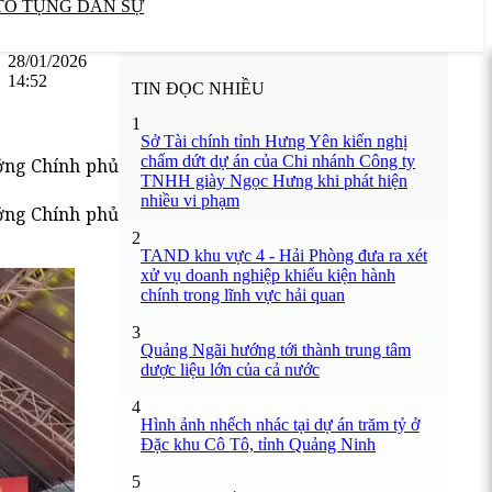
TỐ TỤNG DÂN SỰ
28/01/2026
14:52
TIN ĐỌC NHIỀU
1
Sở Tài chính tỉnh Hưng Yên kiến nghị
chấm dứt dự án của Chi nhánh Công ty
ướng Chính phủ
TNHH giày Ngọc Hưng khi phát hiện
nhiều vi phạm
ướng Chính phủ
2
TAND khu vực 4 - Hải Phòng đưa ra xét
xử vụ doanh nghiệp khiếu kiện hành
chính trong lĩnh vực hải quan
3
Quảng Ngãi hướng tới thành trung tâm
dược liệu lớn của cả nước
4
Hình ảnh nhếch nhác tại dự án trăm tỷ ở
Đặc khu Cô Tô, tỉnh Quảng Ninh
5