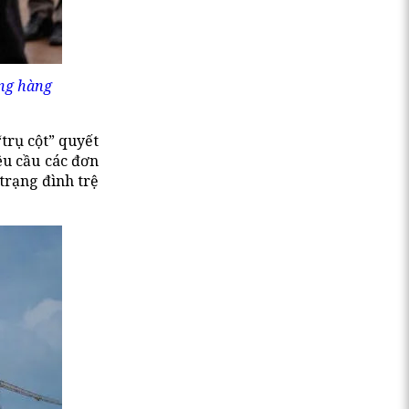
ảng hàng
trụ cột” quyết
êu cầu các đơn
trạng đình trệ