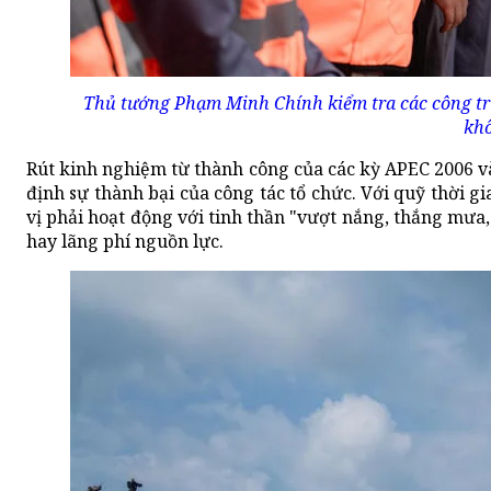
Thủ tướng Phạm Minh Chính kiểm tra các công tr
khô
Rút kinh nghiệm từ thành công của các kỳ APEC 2006 và
định sự thành bại của công tác tổ chức. Với quỹ thời 
vị phải hoạt động với tinh thần "vượt nắng, thắng mưa,
hay lãng phí nguồn lực.