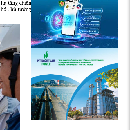
 hạ tầng chiến
 Phó Thủ tướng