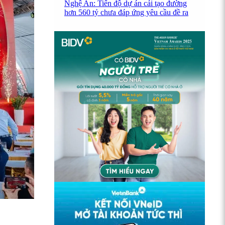
Nghệ An: Tiến độ dự án cải tạo đường
hơn 560 tỷ chưa đáp ứng yêu cầu đề ra