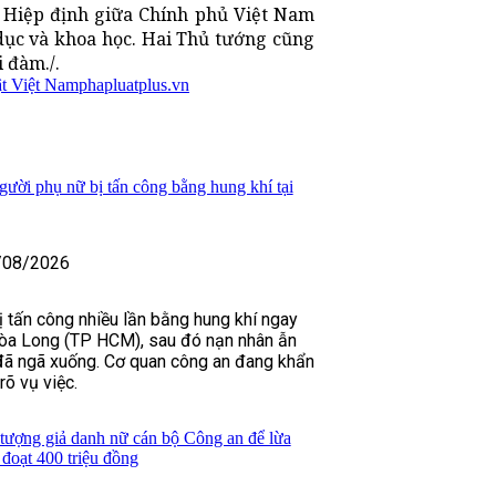
ý Hiệp định giữa Chính phủ Việt Nam
dục và khoa học. Hai Thủ tướng cũng
i đàm./.
ật Việt Nam
phapluatplus.vn
gười phụ nữ bị tấn công bằng hung khí tại
/08/2026
 tấn công nhiều lần bằng hung khí ngay
òa Long (TP HCM), sau đó nạn nhân ẫn
 đã ngã xuống. Cơ quan công an đang khẩn
rõ vụ việc.
 tượng giả danh nữ cán bộ Công an để lừa
đoạt 400 triệu đồng