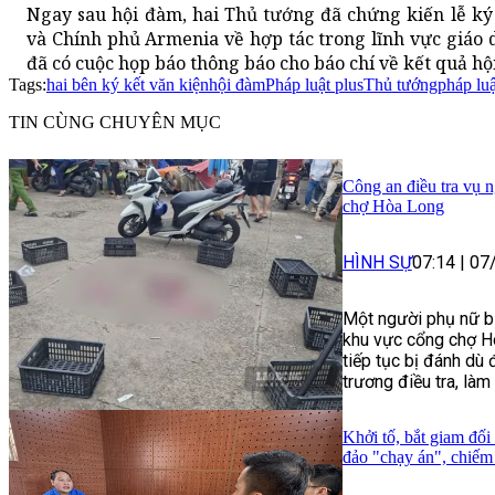
Ngay sau hội đàm, hai Thủ tướng đã chứng kiến lễ k
và Chính phủ Armenia về hợp tác trong lĩnh vực giáo 
đã có cuộc họp báo thông báo cho báo chí về kết quả hộ
Tags:
hai bên ký kết văn kiện
hội đàm
Pháp luật plus
Thủ tướng
pháp lu
TIN CÙNG CHUYÊN MỤC
Công an điều tra vụ n
chợ Hòa Long
HÌNH SỰ
07:14
|
07
Một người phụ nữ bị
khu vực cổng chợ H
tiếp tục bị đánh dù
trương điều tra, làm 
Khởi tố, bắt giam đối
đảo "chạy án", chiếm 