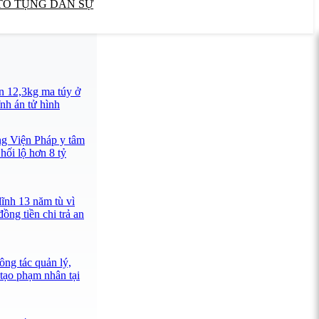
TỐ TỤNG DÂN SỰ
n 12,3kg ma túy ở
nh án tử hình
ng Viện Pháp y tâm
hối lộ hơn 8 tỷ
lĩnh 13 năm tù vì
ồng tiền chi trả an
ông tác quản lý,
 tạo phạm nhân tại