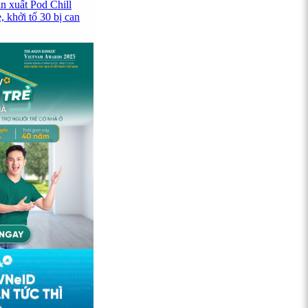
n xuất Pod Chill
 khởi tố 30 bị can