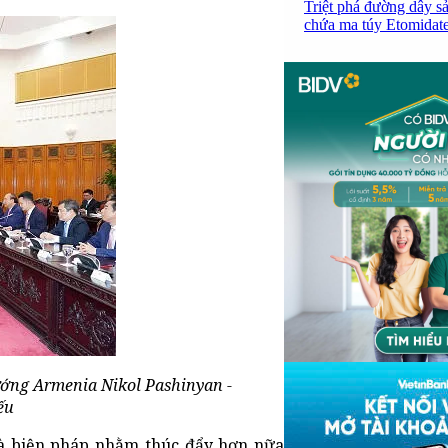
Triệt phá đường dây sả
chứa ma túy Etomidate,
ớng Armenia Nikol Pashinyan -
ếu
à biện pháp nhằm thúc đẩy hơn nữa