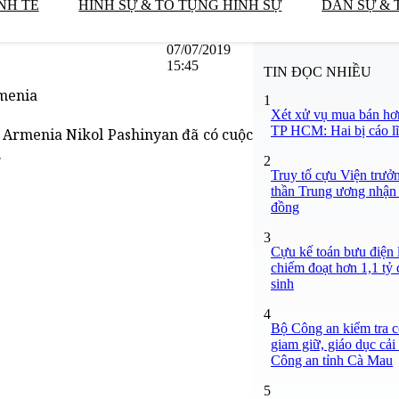
NH TẾ
HÌNH SỰ & TỐ TỤNG HÌNH SỰ
DÂN SỰ & 
07/07/2019
15:45
TIN ĐỌC NHIỀU
menia
1
Xét xử vụ mua bán hơ
TP HCM: Hai bị cáo lĩ
 Armenia Nikol Pashinyan đã có cuộc
.
2
Truy tố cựu Viện trưở
thần Trung ương nhận 
đồng
3
Cựu kế toán bưu điện 
chiếm đoạt hơn 1,1 tỷ đ
sinh
4
Bộ Công an kiểm tra c
giam giữ, giáo dục cải
Công an tỉnh Cà Mau
5