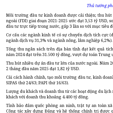
Thủ tướng phá
Môi trường đầu tư kinh doanh được cải thiện; thu hút
ngoài (FDI) giai đoạn 2021-2025 ước đạt 3,53 tỷ USD, s
đầu tư trực tiếp trong nước, gấp 3 lần so với mục tiêu đ
Cơ cấu các ngành kinh tế có sự chuyển dịch tích cực
ngành dịch vụ 31,3% và ngành nông, lâm nghiệp 6,2%).
Tổng thu ngân sách trên địa bàn tỉnh đạt kết quả tíc
năm 2024 đạt trên 31.500 tỷ đồng, vượt dự toán Trung 
Thu hút nhiều dự án đầu tư lớn của nước ngoài. Năm 20
2 tháng đầu năm 2025 đạt 1,82 tỷ USD.
Cải cách hành chính, tạo môi trường đầu tư, kinh doan
SIPAS thứ 24/63; PAPI thứ 16/63).
Lượng du khách và doanh thu từ các hoạt động du lịch 
khách với doanh thu khoảng 4.400 tỷ đồng.
Tỉnh bảo đảm quốc phòng an ninh, trật tự an toàn xã
Công tác xây dựng Đảng và hệ thống chính trị được q