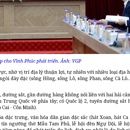
p cho Vĩnh Phúc phát triển. Ảnh: VGP
c, nhờ vị trí địa lý thuận lợi, tự nhiên với nhiều loại địa h
gòi dày đặc (sông Hồng, sông Lô, sông Phan, sông Cà Lồ...)
 đường sắt, gần đường hàng không nối liền với hai hải cản
Trung Quốc về phía tây; có Quốc lộ 2, tuyến đường sắt 
 Cai - Côn Minh).
a đặc trưng, văn hóa dân gian đặc sắc (hát Xoan, hát Ca 
 tín ngưỡng thờ Mẫu Tam Phủ, lễ hội đền Ngự Dội, lễ hộ