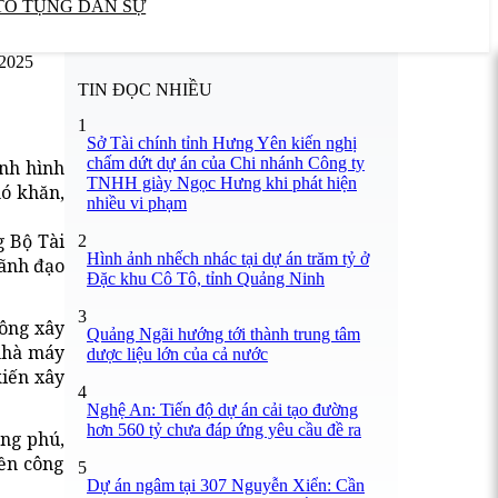
TỐ TỤNG DÂN SỰ
/2025
TIN ĐỌC NHIỀU
1
Sở Tài chính tỉnh Hưng Yên kiến nghị
chấm dứt dự án của Chi nhánh Công ty
nh hình
TNHH giày Ngọc Hưng khi phát hiện
hó khăn,
nhiều vi phạm
g Bộ Tài
2
Hình ảnh nhếch nhác tại dự án trăm tỷ ở
ãnh đạo
Đặc khu Cô Tô, tỉnh Quảng Ninh
3
công xây
Quảng Ngãi hướng tới thành trung tâm
 nhà máy
dược liệu lớn của cả nước
kiến xây
4
Nghệ An: Tiến độ dự án cải tạo đường
hơn 560 tỷ chưa đáp ứng yêu cầu đề ra
ong phú,
nền công
5
Dự án ngâm tại 307 Nguyễn Xiển: Cần