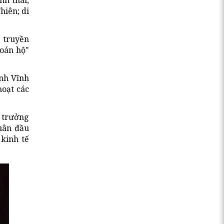
nh thái,
hiên; di
, truyền
hoán hộ"
ỉnh Vĩnh
hoạt các
g trưởng
quân đầu
kinh tế