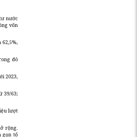
 tư nước
đồng vốn
m 62,5%,
trong đó
ới 2023,
ứ 39/63;
iệu lượt
mở rộng.
h gọn tổ