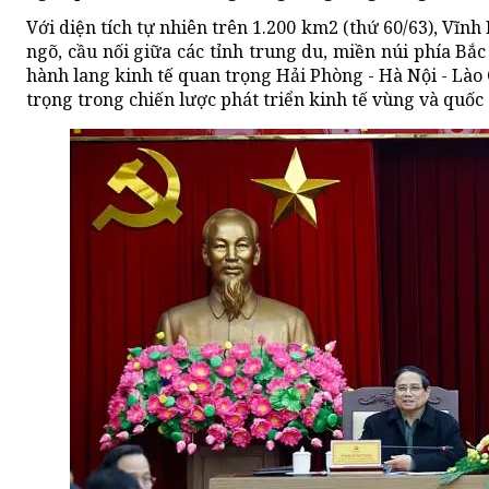
Với diện tích tự nhiên trên 1.200 km2 (thứ 60/63), Vĩnh
ngõ, cầu nối giữa các tỉnh trung du, miền núi phía B
hành lang kinh tế quan trọng Hải Phòng - Hà Nội - Lào C
trọng trong chiến lược phát triển kinh tế vùng và quốc 