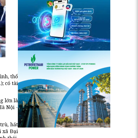
ình, thổ
; có tài
g lớn là
Hà Nội -
trù, hát
i xã Đại