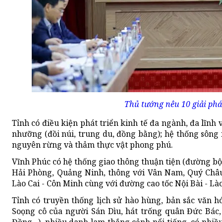
Thủ tướng nêu 10 giải phá
Tỉnh có điều kiện phát triển kinh tế đa ngành, đa lĩnh vự
nhưỡng (đồi núi, trung du, đồng bằng); hệ thống sông n
nguyên rừng và thảm thực vật phong phú.
Vĩnh Phúc có hệ thống giao thông thuận tiện (đường bộ,
Hải Phòng, Quảng Ninh, thông với Vân Nam, Quý Châu 
Lào Cai - Côn Minh cùng với đường cao tốc Nội Bài - Lào
Tỉnh có truyền thống lịch sử hào hùng, bản sắc văn hó
Soọng cô của người Sán Dìu, hát trống quân Đức Bác,