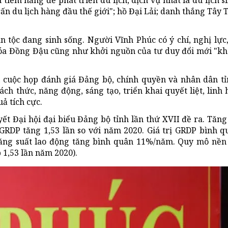
tiềm năng để phát triển du lịch, dịch vụ nhất là du lịch si
ấn du lịch hàng đầu thế giới"; hồ Đại Lải; danh thắng Tây T
n tộc đang sinh sống. Người Vĩnh Phúc có ý chí, nghị lực
 hóa Đồng Đậu cũng như khởi nguồn của tư duy đổi mới "k
tại cuộc họp đánh giá Đảng bộ, chính quyền và nhân dân t
ch thức, năng động, sáng tạo, triển khai quyết liệt, linh 
uả tích cực.
yết Đại hội đại biểu Đảng bộ tỉnh lần thứ XVII đề ra. Tăn
GRDP tăng 1,53 lần so với năm 2020. Giá trị GRDP bình 
ăng suất lao động tăng bình quân 11%/năm. Quy mô nền 
 1,53 lần năm 2020).