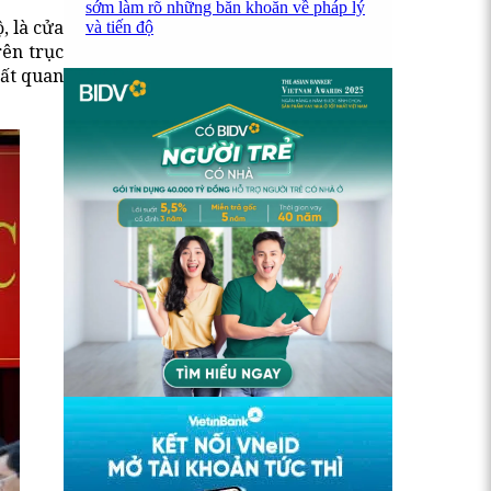
sớm làm rõ những băn khoăn về pháp lý
 là cửa
và tiến độ
rên trục
rất quan