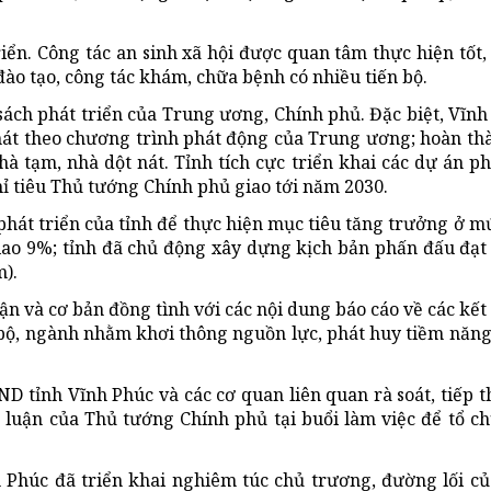
iển. Công tác an sinh xã hội được quan tâm thực hiện tốt, 
ào tạo, công tác khám, chữa bệnh có nhiều tiến bộ.
sách phát triển của Trung ương, Chính phủ. Đặc biệt, Vĩnh
 nát theo chương trình phát động của Trung ương; hoàn th
à tạm, nhà dột nát. Tỉnh tích cực triển khai các dự án ph
ỉ tiêu Thủ tướng Chính phủ giao tới năm 2030.
hát triển của tỉnh để thực hiện mục tiêu tăng trưởng ở m
giao 9%; tỉnh đã chủ động xây dựng kịch bản phấn đấu đạ
).
 và cơ bản đồng tình với các nội dung báo cáo về các kết
bộ, ngành nhằm khơi thông nguồn lực, phát huy tiềm năng,
 tỉnh Vĩnh Phúc và các cơ quan liên quan rà soát, tiếp t
 luận của Thủ tướng Chính phủ tại buổi làm việc để tổ c
 Phúc đã triển khai nghiêm túc chủ trương, đường lối c