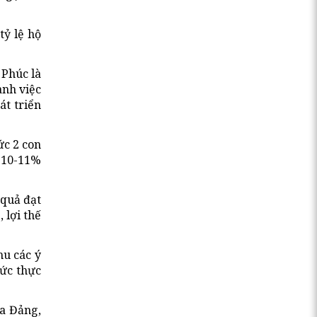
tỷ lệ hộ
 Phúc là
ành việc
át triển
ức 2 con
t 10-11%
 quả đạt
 lợi thế
hu các ý
hức thực
ủa Đảng,