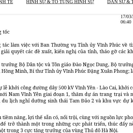
NH TẾ
HÌNH SỰ & TỐ TỤNG HÌNH SỰ
DÂN SỰ & 
17/03
06:40
g tốc
tác làm việc với Ban Thường vụ Tỉnh ủy Vĩnh Phúc về tì
giải quyết các đề xuất, kiến nghị của tỉnh, tháo gỡ các k
 trưởng Bộ Dân tộc và Tôn giáo Đào Ngọc Dung, Bộ trưởn
Hồng Minh, Bí thư Tỉnh ủy Vĩnh Phúc Đặng Xuân Phong; l
lễ khởi công đường dây 500 kV Vĩnh Yên - Lào Cai, khởi 
 mới Nam Vĩnh Yên giai đoạn 1, thăm dự án trang trại và
u du lịch nghỉ dưỡng sinh thái Tam Đảo 2 và khu vực dự 
u tiềm năng, lợi thế sẵn có, nổi trội, cùng với nguồn lực ph
" để trở thành một trong những cực phát triển, thúc đẩy 
ột trong 3 cực tăng trưởng của vùng Thủ đô Hà Nội.