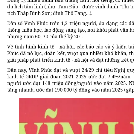
Đồng...), nhiều danh lam thắng cảnh nổi tiếng, có nhiều 
du lịch tâm linh (như: Tam Đảo - được vinh danh "Thị tr
tích Tháp Bình Sơn; đình Thổ Tang...).
Dân số Vĩnh Phúc trên 1,2 triệu người, đa dạng các dâ
thống hiếu học, lao động sáng tạo, nơi khởi phát văn
những năm 60, 70 của thế kỷ 20...
Về tình hình kinh tế - xã hội, các báo cáo và ý kiến 
Phúc đã nỗ lực, đoàn kết, vượt qua nhiều khó khăn, thá
giải pháp phát triển kinh tế - xã hội và đạt những kết q
Đến nay, Vĩnh Phúc đạt và vượt 24/29 chỉ tiêu Nghị qu
kinh tế GRDP giai đoạn 2021-2025 ước đạt 7,4%/năm. 
người ước đạt 148 triệu đồng/người vào năm 2025. N
tăng nhanh, ước đạt 190.000 tỷ đồng vào năm 2025 (gấp