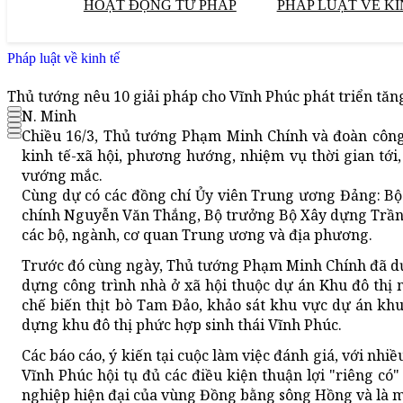
HOẠT ĐỘNG TƯ PHÁP
PHÁP LUẬT VỀ KI
Pháp luật về kinh tế
Thủ tướng nêu 10 giải pháp cho Vĩnh Phúc phát triển tăn
N. Minh
Chiều 16/3, Thủ tướng Phạm Minh Chính và đoàn công 
kinh tế-xã hội, phương hướng, nhiệm vụ thời gian tới, 
vướng mắc.
Cùng dự có các đồng chí Ủy viên Trung ương Đảng: Bộ
chính Nguyễn Văn Thắng, Bộ trưởng Bộ Xây dựng Trần 
các bộ, ngành, cơ quan Trung ương và địa phương.
Trước đó cùng ngày, Thủ tướng Phạm Minh Chính đã dự 
dựng công trình nhà ở xã hội thuộc dự án Khu đô thị
chế biến thịt bò Tam Đảo, khảo sát khu vực dự án kh
dựng khu đô thị phức hợp sinh thái Vĩnh Phúc.
Các báo cáo, ý kiến tại cuộc làm việc đánh giá, với nhiề
Vĩnh Phúc hội tụ đủ các điều kiện thuận lợi "riêng có
nghiệp hiện đại của vùng Đồng bằng sông Hồng và là m