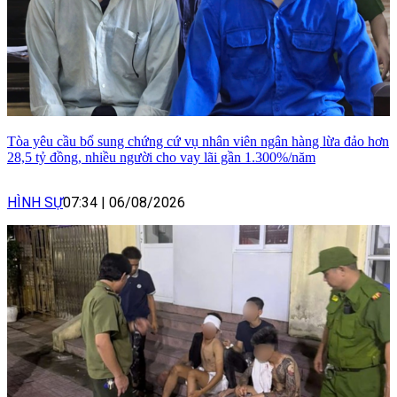
Tòa yêu cầu bổ sung chứng cứ vụ nhân viên ngân hàng lừa đảo hơn
28,5 tỷ đồng, nhiều người cho vay lãi gần 1.300%/năm
HÌNH SỰ
07:34
|
06/08/2026