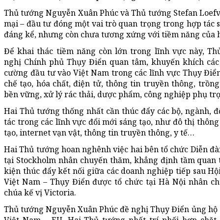
Thủ tướng Nguyễn Xuân Phúc và Thủ tướng Stefan Loef
mại – đầu tư đóng một vai trò quan trọng trong hợp tác 
đáng kể, nhưng còn chưa tương xứng với tiềm năng của h
Để khai thác tiềm năng còn lớn trong lĩnh vực này, 
nghị Chính phủ Thụy Điển quan tâm, khuyến khích các
cường đầu tư vào Việt Nam trong các lĩnh vực Thụy Điể
chế tạo, hóa chất, điện tử, thông tin truyền thông, trồn
bền vững, xử lý rác thải, dược phẩm, công nghiệp phụ trợ 
Hai Thủ tướng thống nhất cần thúc đẩy các bộ, ngành, đ
tác trong các lĩnh vực đổi mới sáng tạo, như đô thị thôn
tạo, internet vạn vật, thông tin truyền thông, y tế…
Hai Thủ tướng hoan nghênh việc hai bên tổ chức Diễn đà
tại Stockholm nhân chuyến thăm, khẳng định tầm quan tr
kiện thúc đẩy kết nối giữa các doanh nghiệp tiếp sau H
Việt Nam – Thụy Điển được tổ chức tại Hà Nội nhân c
chúa kế vị Victoria.
Thủ tướng Nguyễn Xuân Phúc đề nghị Thụy Điển ủng hộ s