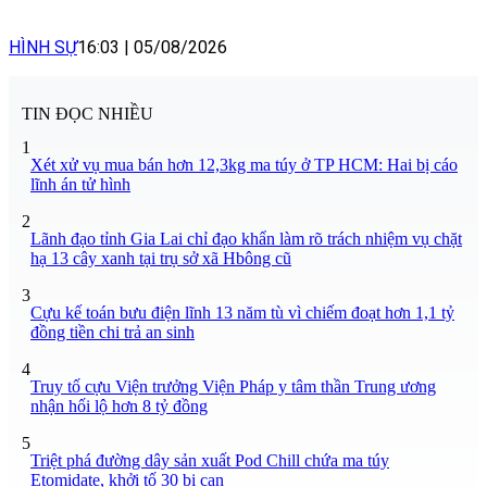
HÌNH SỰ
16:03
|
05/08/2026
TIN ĐỌC NHIỀU
1
Xét xử vụ mua bán hơn 12,3kg ma túy ở TP HCM: Hai bị cáo
lĩnh án tử hình
2
Lãnh đạo tỉnh Gia Lai chỉ đạo khẩn làm rõ trách nhiệm vụ chặt
hạ 13 cây xanh tại trụ sở xã Hbông cũ
3
Cựu kế toán bưu điện lĩnh 13 năm tù vì chiếm đoạt hơn 1,1 tỷ
đồng tiền chi trả an sinh
4
Truy tố cựu Viện trưởng Viện Pháp y tâm thần Trung ương
nhận hối lộ hơn 8 tỷ đồng
5
Triệt phá đường dây sản xuất Pod Chill chứa ma túy
Etomidate, khởi tố 30 bị can