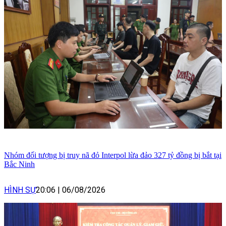
Nhóm đối tượng bị truy nã đỏ Interpol lừa đảo 327 tỷ đồng bị bắt tại
Bắc Ninh
HÌNH SỰ
20:06
|
06/08/2026