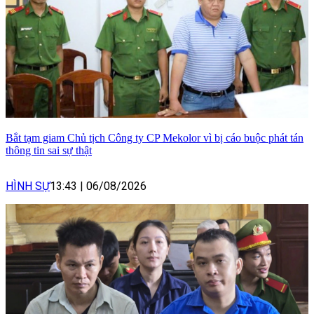
Bắt tạm giam Chủ tịch Công ty CP Mekolor vì bị cáo buộc phát tán
thông tin sai sự thật
HÌNH SỰ
13:43
|
06/08/2026