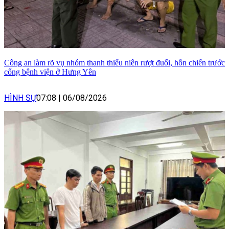
Công an làm rõ vụ nhóm thanh thiếu niên rượt đuổi, hỗn chiến trước
cổng bệnh viện ở Hưng Yên
HÌNH SỰ
07:08
|
06/08/2026