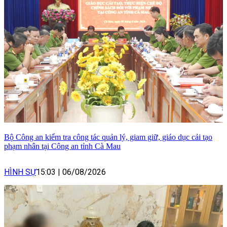
Bộ Công an kiểm tra công tác quản lý, giam giữ, giáo dục cải tạo
phạm nhân tại Công an tỉnh Cà Mau
HÌNH SỰ
15:03
|
06/08/2026