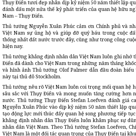
Thụy Điển tươi đẹp nhân dịp kỷ niệm 50 năm thiết lập qu
đánh dấu một nửa thế kỷ phát triển của quan hệ hữu ngh
Nam – Thụy Điển.
Thủ tướng Nguyễn Xuân Phúc cảm ơn Chính phủ và nh
Việt Nam sự ủng hộ và giúp đỡ quý báu trong cuộc đấu
thống nhất đất nước trước đây, cũng như trong công cuộc
hiện nay.
Thủ tướng khẳng định nhân dân Việt Nam luôn ghi nhớ t
Điển đã dành cho Việt Nam trong những năm tháng khốc 
và hỉnh ảnh Thủ tướng Olof Palmer dẫn đầu đoàn biểu t
này tại thủ đô Stockholm.
Thủ tướng nêu rõ Việt Nam luôn coi trọng mối quan hệ h
sâu sắc với Thụy Điển và mong muốn tăng cường hơn n
nước. Thủ tướng Thụy Điển Stefan Loefven đánh giá c
Nguyễn Xuân Phúc vào dịp kỷ niệm 50 năm thiết lập qua
tạo động lực mới thúc đẩy quan hệ song phương tiếp tục
khẳng định nhân dân Thụy Điển luôn khâm phục sự dũn
nhân dân Việt Nam. Theo Thủ tướng Stefan Loefven, Chí
Việt Nam là một đối tác quan trọng của Thụy Điển tại khu