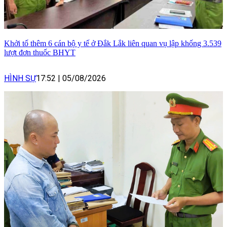
Khởi tố thêm 6 cán bộ y tế ở Đắk Lắk liên quan vụ lập khống 3.539
lượt đơn thuốc BHYT
HÌNH SỰ
17:52
|
05/08/2026