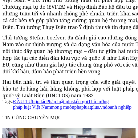
Việt Nam – EU. Hai Thủ tướng nhất trí phối hợp chặt
Thương mại tự do (EVFTA) và Hiệp định Bảo hộ đầu tư gi
những tuần tới và nhanh chóng phê chuẩn, triển khai sau 
cả các bên và góp phần tăng cường quan hệ thương mại,
Điển. Thủ tướng Thụy Điển trao Ý định thư về tín dụng đầ
Thủ tướng Stefan Loefven đã đánh giá cao những đóng
Nam vào sự thịnh vượng và đa dạng văn hóa của nước T
nối thúc đẩy quan hệ thương mại – đầu tư giữa hai nước
hợp tác tại các diễn đàn khu vực và quốc tế như Liên H
EU, cũng như tham gia hợp tác chung ứng phó với các vấn
đổi khí hậu, đảm bảo phát triển bền vững.
Hai bên nhất trí về tầm quan trọng của việc giải quyế
bảo tự do hàng hải, hàng không, phù hợp với luật pháp 
quốc về Luật Biển (UNCLOS) năm 1982.
Tags:
ĐẦU TƯ
hợp tác
Pháp luật plus
kêu gọi
Thủ tướng
pháp luật Việt Nam
mong muốn
phapluatplus.vn
doanh nghiệp
TIN CÙNG CHUYÊN MỤC