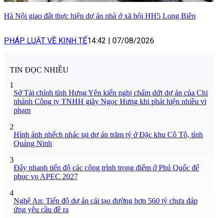
Hà Nội giao đất thực hiện dự án nhà ở xã hội HH5 Long Biên
PHÁP LUẬT VỀ KINH TẾ
14:42
|
07/08/2026
TIN ĐỌC NHIỀU
1
Sở Tài chính tỉnh Hưng Yên kiến nghị chấm dứt dự án của Chi
nhánh Công ty TNHH giày Ngọc Hưng khi phát hiện nhiều vi
phạm
2
Hình ảnh nhếch nhác tại dự án trăm tỷ ở Đặc khu Cô Tô, tỉnh
Quảng Ninh
3
Đẩy nhanh tiến độ các công trình trọng điểm ở Phú Quốc để
phục vụ APEC 2027
4
Nghệ An: Tiến độ dự án cải tạo đường hơn 560 tỷ chưa đáp
ứng yêu cầu đề ra