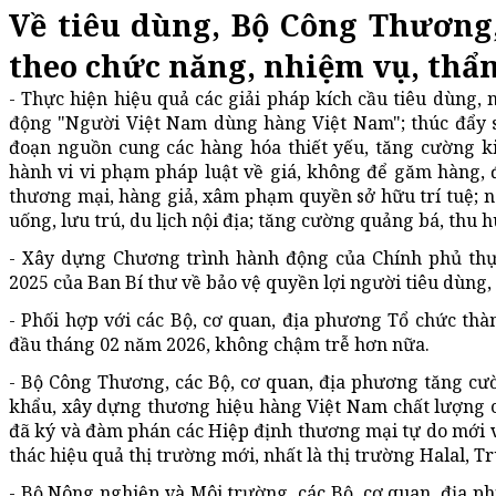
Về tiêu dùng, Bộ Công Thương,
theo chức năng, nhiệm vụ, thẩ
- Thực hiện hiệu quả các giải pháp kích cầu tiêu dùng,
động "Người Việt Nam dùng hàng Việt Nam"; thúc đẩy sả
đoạn nguồn cung các hàng hóa thiết yếu, tăng cường ki
hành vi vi phạm pháp luật về giá, không để găm hàng, 
thương mại, hàng giả, xâm phạm quyền sở hữu trí tuệ; nâ
uống, lưu trú, du lịch nội địa; tăng cường quảng bá, thu h
- Xây dựng Chương trình hành động của Chính phủ thự
2025 của Ban Bí thư về bảo vệ quyền lợi người tiêu dùng,
- Phối hợp với các Bộ, cơ quan, địa phương Tổ chức th
đầu tháng 02 năm 2026, không chậm trễ hơn nữa.
- Bộ Công Thương, các Bộ, cơ quan, địa phương tăng cư
khẩu, xây dựng thương hiệu hàng Việt Nam chất lượng c
đã ký và đàm phán các Hiệp định thương mại tự do mới v
thác hiệu quả thị trường mới, nhất là thị trường Halal, 
- Bộ Nông nghiệp và Môi trường, các Bộ, cơ quan, địa p