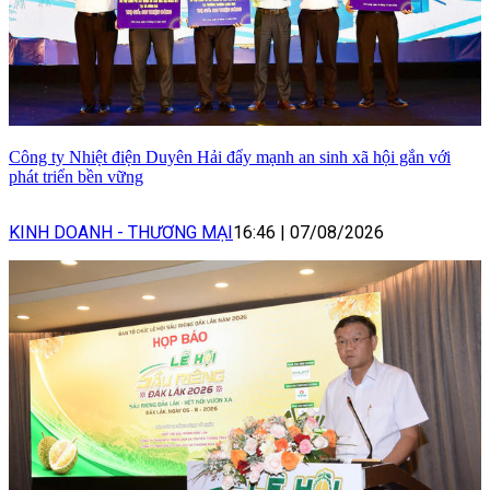
Công ty Nhiệt điện Duyên Hải đẩy mạnh an sinh xã hội gắn với
phát triển bền vững
KINH DOANH - THƯƠNG MẠI
16:46
|
07/08/2026