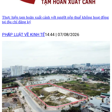
Thực hiện tạm hoãn xuất cảnh với người nộp thuế không hoạt động
tại địa chỉ đăng ký
PHÁP LUẬT VỀ KINH TẾ
14:44
|
07/08/2026