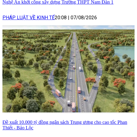
Nghệ An khởi công xây dựng Trường THPT Nam Đàn 1
PHÁP LUẬT VỀ KINH TẾ
20:08
|
07/08/2026
Đề xuất 10.000 tỷ đồng ngân sách Trung ương cho cao tốc Phan
Thiết - Bảo Lộc