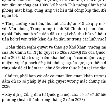
vốn đầu tư công đạt 100% kế hoạch Thủ tướng Chính phủ 
phóng mặt bằng, cung ứng vật liệu thi công; kịp thời đ
ngân tốt.
+ Tăng cường xúc tiến, thu hút các dự án FDI có quy mô
với Văn phòng Trung ương trình Bộ Chính trị ban hành 
ngoài. Đẩy mạnh xúc tiến đầu tư tại chỗ; thu hút và hỗ 
tiên bố trí vốn triển khai dự án đầu tư trong các lĩnh vực
+ Hoàn thiện Nghị quyết về tháo gỡ khó khăn, vướng mắ
của Bộ Chính trị, Nghị quyết số 265/2025/QH15 của Quốc
năm 2026; tập trung triển khai hiệu quả các nhiệm vụ, g
nhiệm vụ cấp bách để giải phóng nguồn lực, tạo thêm đ
công tác để đi kiểm tra, đôn đốc việc thực hiện tại các đị
+ Chủ trì, phối hợp với các cơ quan liên quan khẩn trươ
đảm đủ cơ sở pháp lý để giải quyết vướng mắc chung củ
2026.
+ Xây dựng Cổng đầu tư Quốc gia một cửa có cơ sở
dữ liệ
phương (hoàn thành trong tháng 2 năm 2026).