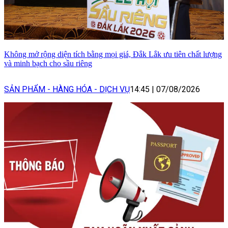
Không mở rộng diện tích bằng mọi giá, Đắk Lắk ưu tiên chất lượng
và minh bạch cho sầu riêng
SẢN PHẨM - HÀNG HÓA - DỊCH VỤ
14:45
|
07/08/2026