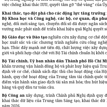
việc chống khai thác IUU, quyết tâm gỡ "thẻ vàng" của Ủ
Khai thác, tạo đột phá cho các động lực tăng trưởng
Bộ Khoa học và Công nghệ, các bộ, cơ quan, địa ph
nghệ, đổi mới sáng tạo, chuyển đổi số đã được ngân sách
vướng mắc phát sinh để triển khai hiệu quả Nghị quyết s
Bộ Giáo dục và Đào tạo
nghiên cứu xây dựng cơ chế đột p
học xuất sắc và các chương trình nghiên cứu công nghệ 
hạn. Thúc đẩy mạnh mẽ tiến độ, chất lượng việc xây dựng
giới và phối hợp chặt chẽ với Bộ Tài chính chuẩn bị khởi
Bộ Tài chính, Uỷ ban nhân dân Thành phố Hồ Chí M
khẩn trương vận hành đồng bộ và phát huy hiệu quả Trun
định về cơ chế, chính sách đặc thù cho hoạt động của H
hành, quy chế hoạt động của Trung tâm tài chính quốc tế
điểm vận hành sàn giao dịch tài sản mã hóa; thu hút hiệ
hàng và quỹ đầu tư toàn cầu.
Bộ Công an
xây dựng, trình Chính phủ Nghị định quy đị
khai thác dữ liệu của Trung tâm Sáng tạo, khai thác dữ
năm 2026.