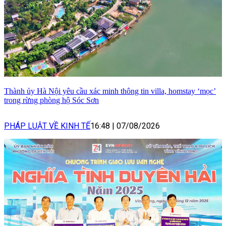
Thành ủy Hà Nội yêu cầu xác minh thông tin villa, homstay ‘mọc’
trong rừng phòng hộ Sóc Sơn
PHÁP LUẬT VỀ KINH TẾ
16:48
|
07/08/2026