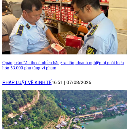
Quảng cáo "ăn theo" nhiều hãng xe lớn, doanh nghiệp bị phát hiện
hơn 53.000 phụ tùng vi phạm
PHÁP LUẬT VỀ KINH TẾ
16:51
|
07/08/2026