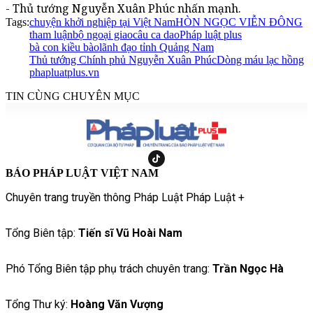
- Thủ tướng Nguyễn Xuân Phúc nhấn mạnh.
Tags:
chuyện khởi nghiệp tại Việt Nam
HÒN NGỌC VIỄN ĐÔNG
tham luận
bộ ngoại giao
câu ca dao
Pháp luật plus
bà con kiều bào
lãnh đạo tỉnh Quảng Nam
Thủ tướng Chính phủ Nguyễn Xuân Phúc
Dòng máu lạc hồng
phapluatplus.vn
TIN CÙNG CHUYÊN MỤC
BÁO PHÁP LUẬT VIỆT NAM
Chuyên trang truyền thông Pháp Luật Pháp Luật +
Tổng Biên tập:
Tiến sĩ Vũ Hoài Nam
Phó Tổng Biên tập phụ trách chuyên trang:
Trần Ngọc Hà
Tổng Thư ký:
Hoàng Văn Vượng