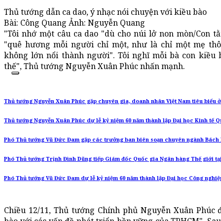
Thủ tướng dẫn ca dao, ý nhạc nói chuyện với kiều bào
Bài: Công Quang Ảnh: Nguyễn Quang
"Tôi nhớ một câu ca dao "dù cho núi lở non mòn/Con t
"quê hương mỗi người chỉ một, như là chỉ một mẹ thô
không lớn nổi thành người". Tôi nghĩ mỗi bà con kiề
thế", Thủ tướng Nguyễn Xuân Phúc nhấn mạnh.
Thủ tướng Nguyễn Xuân Phúc gặp chuyên gia, doanh nhân Việt Nam tiêu biểu 
Thủ tướng Nguyễn Xuân Phúc dự lễ kỷ niệm 60 năm thành lập Đại học Kinh tế 
Phó Thủ tướng Vũ Đức Đam gặp các trưởng ban biên soạn chuyên ngành Bách 
Phó Thủ tướng Trịnh Đình Dũng tiếp Giám đốc Quốc gia Ngân hàng Thế giới tạ
Phó Thủ tướng Vũ Đức Đam dự lễ kỷ niệm 60 năm thành lập Đại học Công ngh
Chiều 12/11, Thủ tướng Chính phủ Nguyễn Xuân Phúc đ