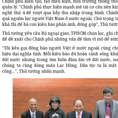
Chính phủ kiến tạo, tạo điều kiện, môi trường thông t
quản lý. "Chính phủ thực hiện mạnh mẽ tái cơ cấu nền ki
nghệ thứ 4 để vượt qua bẫy thu nhập trung bình. Chính
quả nguồn lực người Việt Nam ở nước ngoài. Chú trọng tạ
khả thi để bà con kiều bào phản ánh, đóng góp", Thủ tư
Thủ tướng yêu cầu Bộ ngoại giao, TPHCM chọn lọc, ghi ch
để đề xuất cho Chính phủ những vấn đề tầm vĩ mô để sớm
"Tôi kêu gọi đồng bào người Việt ở nước ngoài cùng 
hiện đại nghĩa tình. Mỗi kiều bào dù hoàn cảnh sống khá
đất nước nhưng trong tim luôn đầm ấm về đất nước, nơ
chúng ta cùng dòng máu Lạc Hồng. Dân tộc ta là một.
công...", Thủ tướng nhấn mạnh.