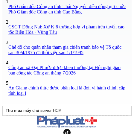
1
Phó Giám đốc Công an tỉnh Thái Nguyên điều động giữ chức
Phó Giám đốc Công an tỉnh Cao Bằng
2
CSGT Đồng Nai: Xử lý 6 trường hợp vi phạm trên tuyến cao
tốc Biên Hòa - Vũng Tàu
3
Chế độ cho quân nhân tham gia chiến tranh bảo vệ Tổ quốc
sau 30/4/1975 đã thôi việc sau 1/1/1995
4
Công an xã Đại Phước được khen thưởng tại Hội nghị giao
ban công tác Công an tháng 7/2026
5
An Giang chính thức được phân loại là đơn vị hành chính cấp
tỉnh loại I
Thu mua máy chủ server
HCM