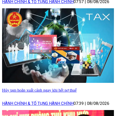
HÀNH CHÍNH & TỐ TỤNG HÀNH CHÍNH
07:57
|
08/08/2026
Hủy tạm hoãn xuất cảnh ngay khi hết nợ thuế
HÀNH CHÍNH & TỐ TỤNG HÀNH CHÍNH
07:39
|
08/08/2026