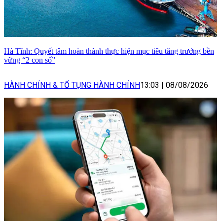
Hà Tĩnh: Quyết tâm hoàn thành thực hiện mục tiêu tăng trưởng bền
vững “2 con số”
HÀNH CHÍNH & TỐ TỤNG HÀNH CHÍNH
13:03
|
08/08/2026