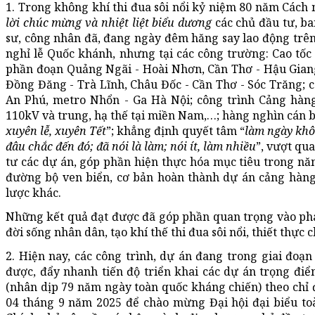
1. Trong không khí thi đua sôi nổi kỷ niệm 80 năm Cá
lời chúc mừng và nhiệt liệt biểu dương
các chủ đầu tư, ba
sư, công nhân đã, đang ngày đêm hăng say lao động trê
nghỉ lễ Quốc khánh, nhưng tại các công trường: Cao tốc
phần đoạn Quảng Ngãi - Hoài Nhơn, Cần Thơ - Hậu Giang
Đồng Đăng - Trà Lĩnh, Châu Đốc - Cần Thơ - Sóc Trăng; c
An Phú, metro Nhổn - Ga Hà Nội; công trình Cảng hàng
110kV và trung, hạ thế tại miền Nam,…; hàng nghìn cán b
xuyên lễ, xuyên Tết
”; khẳng định quyết tâm “
làm ngày khôn
đâu chắc đến đó; đã nói là làm; nói ít, làm nhiều
”, vượt qu
tư các dự án, góp phần hiện thực hóa mục tiêu trong nă
đường bộ ven biển, cơ bản hoàn thành dự án cảng hàng
lược khác.
Những kết quả đạt được đã góp phần quan trọng vào phát 
đời sống nhân dân, tạo khí thế thi đua sôi nổi, thiết th
2. Hiện nay, các công trình, dự án đang trong giai đoạn
được, đẩy nhanh tiến độ triển khai các dự án trọng đi
(nhân dịp 79 năm ngày toàn quốc kháng chiến) theo chỉ
04 tháng 9 năm 2025 để chào mừng Đại hội đại biểu to