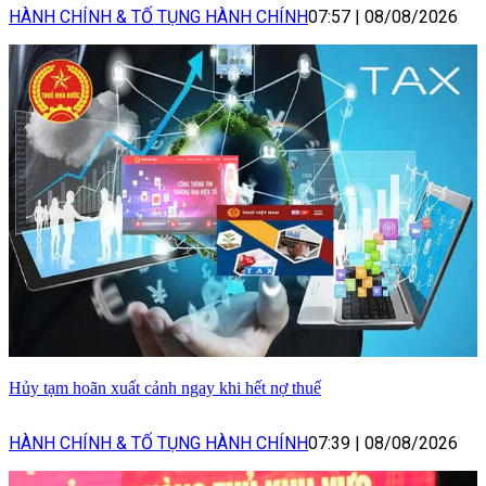
HÀNH CHÍNH & TỐ TỤNG HÀNH CHÍNH
07:57
|
08/08/2026
Hủy tạm hoãn xuất cảnh ngay khi hết nợ thuế
HÀNH CHÍNH & TỐ TỤNG HÀNH CHÍNH
07:39
|
08/08/2026