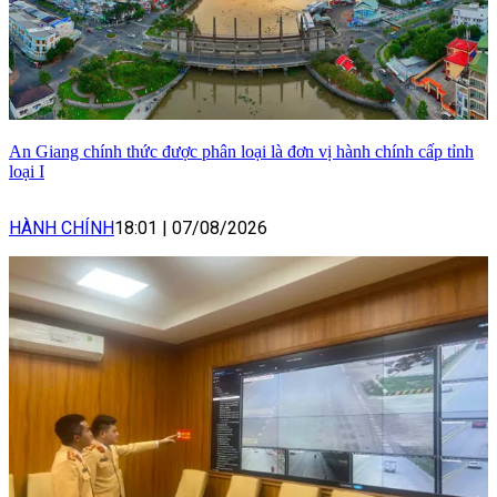
An Giang chính thức được phân loại là đơn vị hành chính cấp tỉnh
loại I
HÀNH CHÍNH
18:01
|
07/08/2026