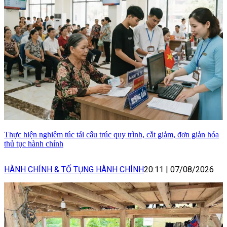
Thực hiện nghiêm túc tái cấu trúc quy trình, cắt giảm, đơn giản hóa
thủ tục hành chính
HÀNH CHÍNH & TỐ TỤNG HÀNH CHÍNH
20:11
|
07/08/2026