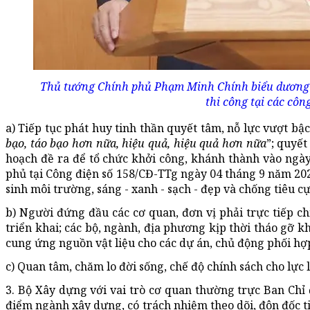
Thủ tướng Chính phủ Phạm Minh Chính biểu dương cá
thi công tại các côn
a) Tiếp tục phát huy tinh thần quyết tâm, nỗ lực vượt b
bạo, táo bạo hơn nữa, hiệu quả, hiệu quả
hơn nữa
”; quyế
hoạch đề ra để tổ chức khởi công, khánh thành vào ngà
phủ tại Công điện số 158/CĐ-TTg ngày 04 tháng 9 năm 2025
sinh môi trường, sáng - xanh - sạch - đẹp và chống tiêu c
b) Người đứng đầu các cơ quan, đơn vị phải trực tiếp ch
triển khai; các bộ, ngành, địa phương kịp thời tháo gỡ 
cung ứng nguồn vật liệu cho các dự án, chủ động phối hợ
c) Quan tâm, chăm lo đời sống, chế độ chính sách cho lực
3. Bộ Xây dựng với vai trò cơ quan thường trực Ban Chỉ
điểm ngành xây dựng, có trách nhiệm theo dõi, đôn đốc ti