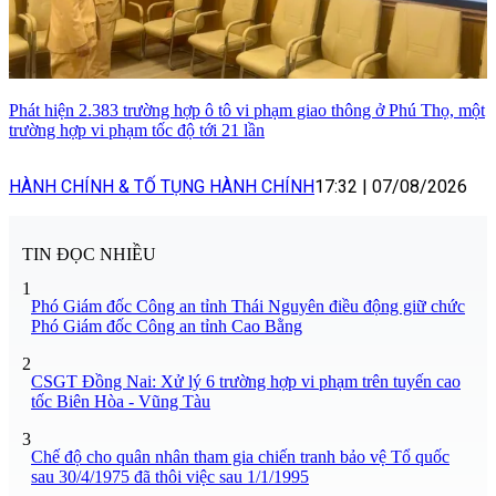
Phát hiện 2.383 trường hợp ô tô vi phạm giao thông ở Phú Thọ, một
trường hợp vi phạm tốc độ tới 21 lần
HÀNH CHÍNH & TỐ TỤNG HÀNH CHÍNH
17:32
|
07/08/2026
TIN ĐỌC NHIỀU
1
Phó Giám đốc Công an tỉnh Thái Nguyên điều động giữ chức
Phó Giám đốc Công an tỉnh Cao Bằng
2
CSGT Đồng Nai: Xử lý 6 trường hợp vi phạm trên tuyến cao
tốc Biên Hòa - Vũng Tàu
3
Chế độ cho quân nhân tham gia chiến tranh bảo vệ Tổ quốc
sau 30/4/1975 đã thôi việc sau 1/1/1995