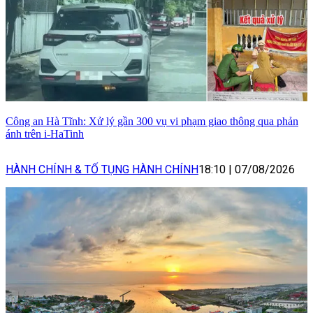
Công an Hà Tĩnh: Xử lý gần 300 vụ vi phạm giao thông qua phản
ánh trên i-HaTinh
HÀNH CHÍNH & TỐ TỤNG HÀNH CHÍNH
18:10
|
07/08/2026