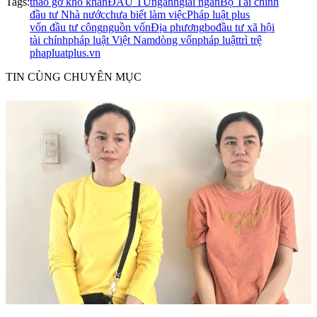
Tags:
tháo gỡ khó khăn
ĐẦU TƯ
ngành
giải ngân
Bộ Tài chính
đầu tư Nhà nước
chưa biết làm việc
Pháp luật plus
vốn đầu tư công
nguồn vốn
Địa phương
bo
đầu tư xã hội
tài chính
pháp luật Việt Nam
dòng vốn
pháp luật
trì trệ
phapluatplus.vn
TIN CÙNG CHUYÊN MỤC