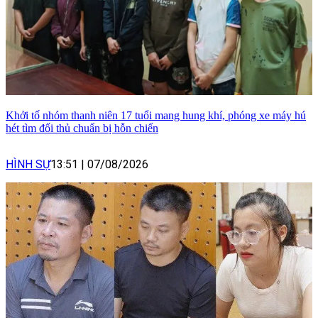
Khởi tố nhóm thanh niên 17 tuổi mang hung khí, phóng xe máy hú
hét tìm đối thủ chuẩn bị hỗn chiến
HÌNH SỰ
13:51
|
07/08/2026