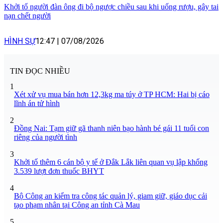
Khởi tố người đàn ông đi bộ ngược chiều sau khi uống rượu, gây tai
nạn chết người
HÌNH SỰ
12:47
|
07/08/2026
TIN ĐỌC NHIỀU
1
Xét xử vụ mua bán hơn 12,3kg ma túy ở TP HCM: Hai bị cáo
lĩnh án tử hình
2
Đồng Nai: Tạm giữ gã thanh niên bạo hành bé gái 11 tuổi con
riêng của người tình
3
Khởi tố thêm 6 cán bộ y tế ở Đắk Lắk liên quan vụ lập khống
3.539 lượt đơn thuốc BHYT
4
Bộ Công an kiểm tra công tác quản lý, giam giữ, giáo dục cải
tạo phạm nhân tại Công an tỉnh Cà Mau
5