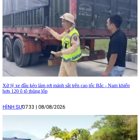
Xử lý xe đầu kéo làm rơi mảnh sắt trên cao tốc Bắc - Nam khiến
hơn 120 ô tô thủng lốp
HÌNH SỰ
07:33
|
08/08/2026