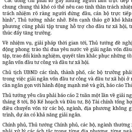
“Các đồng chí phải sờ gáy những người làm trực tiếp t
chung chung thì khó có thể nêu cao tinh thần trách nhiệ
trách nhiệm rõ ràng người đứng đầu, cán bộ trực tiếp
hình”, Thủ tướng nhắc nhở. Bên cạnh tháo gỡ khó khăn
phương cũng phải tập trung hỗ trợ cho đầu tư xã hội, t
thúc đẩy tăng trưởng.
Về nhiệm vụ, giải pháp thời gian tới, Thủ tướng đề ng
động phong trào thi đua yêu nước về giải ngân vốn đầu 
tập, trao đổi kinh nghiệm, quyết tâm khắc phục những tồn
ngân vốn đầu tư công và đầu tư xã hội.
Chủ tịch UBND các tỉnh, thành phố, các bộ trưởng phả
trong việc giải ngân vốn đầu tư công và đầu tư xã hội 
cần ngắn gọn với hành động mạnh mẽ và gửi, báo cáo Th
Thủ tướng yêu cầu phải báo cáo 2 tuần một lần về giải ng
tháng 8 tới, Bộ Kế hoạch và Đầu tư, Bộ Tài chính tổng h
điều chuyển vốn từ các bộ, ngành, địa phương không g
trình, dự án có khả năng giải ngân.
Chính phủ, Thủ tướng Chính phủ, các bộ, ngành thường x
phải xử lý các ách tắc trong từng địa phương, từng ng