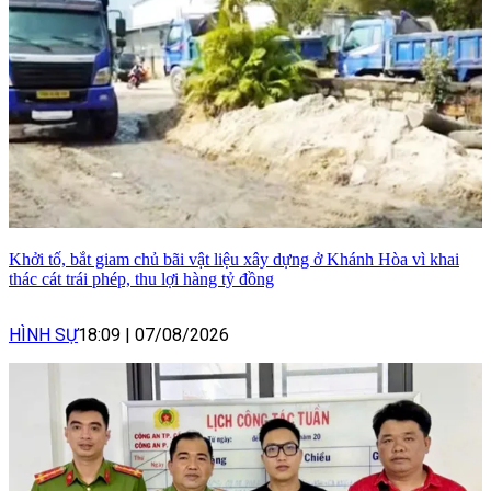
Khởi tố, bắt giam chủ bãi vật liệu xây dựng ở Khánh Hòa vì khai
thác cát trái phép, thu lợi hàng tỷ đồng
HÌNH SỰ
18:09
|
07/08/2026