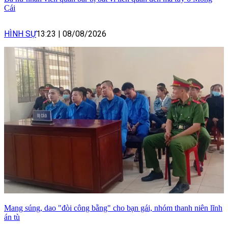
Cái
HÌNH SỰ
13:23
|
08/08/2026
Mang súng, dao "đòi công bằng" cho bạn gái, nhóm thanh niên lĩnh
án tù