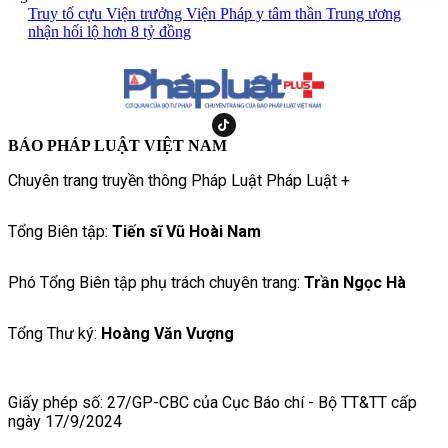
Truy tố cựu Viện trưởng Viện Pháp y tâm thần Trung ương
nhận hối lộ hơn 8 tỷ đồng
BÁO PHÁP LUẬT VIỆT NAM
Chuyên trang truyền thông Pháp Luật Pháp Luật +
Tổng Biên tập:
Tiến sĩ Vũ Hoài Nam
Phó Tổng Biên tập phụ trách chuyên trang:
Trần Ngọc Hà
Tổng Thư ký:
Hoàng Văn Vượng
Giấy phép số: 27/GP-CBC của Cục Báo chí - Bộ TT&TT cấp
ngày 17/9/2024