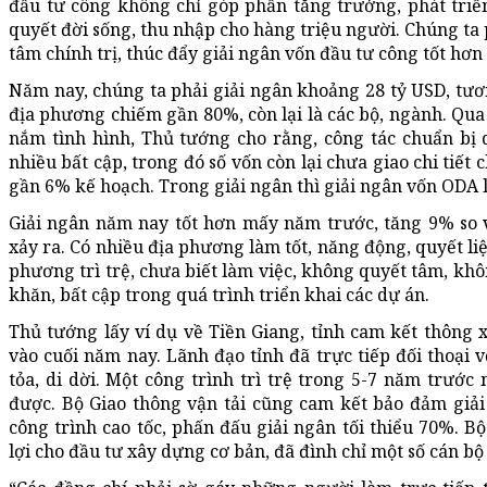
đầu tư công không chỉ góp phần tăng trưởng, phát triể
quyết đời sống, thu nhập cho hàng triệu người. Chúng ta
tâm chính trị, thúc đẩy giải ngân vốn đầu tư công tốt hơn
Năm nay, chúng ta phải giải ngân khoảng 28 tỷ USD, tươ
địa phương chiếm gần 80%, còn lại là các bộ, ngành. Qua 
nắm tình hình, Thủ tướng cho rằng, công tác chuẩn bị 
nhiều bất cập, trong đó số vốn còn lại chưa giao chi tiết
gần 6% kế hoạch. Trong giải ngân thì giải ngân vốn ODA 
Giải ngân năm nay tốt hơn mấy năm trước, tăng 9% so v
xảy ra. Có nhiều địa phương làm tốt, năng động, quyết liệ
phương trì trệ, chưa biết làm việc, không quyết tâm, khô
khăn, bất cập trong quá trình triển khai các dự án.
Thủ tướng lấy ví dụ về Tiền Giang, tỉnh cam kết thôn
vào cuối năm nay. Lãnh đạo tỉnh đã trực tiếp đối thoại 
tỏa, di dời. Một công trình trì trệ trong 5-7 năm trư
được. Bộ Giao thông vận tải cũng cam kết bảo đảm giải
công trình cao tốc, phấn đấu giải ngân tối thiểu 70%. 
lợi cho đầu tư xây dựng cơ bản, đã đình chỉ một số cán bộ