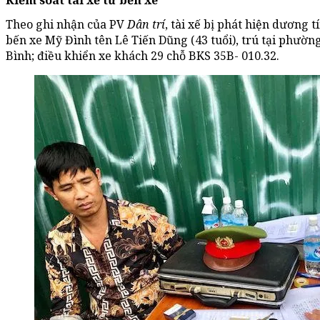
Kiểm soát tài xế từ bến xe
Theo ghi nhận của PV
Dân trí
, tài xế bị phát hiện dương t
bến xe Mỹ Đình tên Lê Tiến Dũng (43 tuổi), trú tại phường
Bình; điều khiển xe khách 29 chỗ BKS 35B- 010.32.