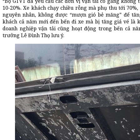
“Bộ GTVT đã yêu cầu các đơn vị vận tải cố gắng không t
10-20%. Xe khách chạy chiều rỗng mà phụ thu tới 70%, 
nguyên nhân, không được “mượn gió bẻ măng” để tăng
khách cả năm mới đến bến đi xe mà bị tăng giá vé là k
doanh nghiệp vận tải cũng hoạt động trong bến cả năm
trưởng Lê Đình Thọ lưu ý.