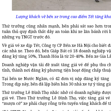
Lượng khách về bến xe trong cao điểm Tết tăng kh
Thứ trưởng cũng nhấn mạnh, bến phải sát sao hơn tro
tuân thủ quy định thắt dây an toàn khi xe lăn bánh rời 
những vụ TNGT trước đó.
Về giá vé xe dịp Tết, Công ty CP Bến xe Hà Nội cho biết
các nhà xe. Theo đó, bến Giáp Bát có 18 doanh nghiệp vậ
đăng ký tăng 50%, Thanh Hóa là từ 20-40%. Bến xe Gia Lâm
Doanh nghiệp vận tải đề xuất tăng giá vé để phụ thu c
tỉnh, thành nơi đăng ký phương tiện hoạt động chấp thuậ
Tại bến xe Nước Ngầm, có 42 đơn vị nộp đăng ký tăng g
Trong dịp này, bến đã lập biên bản 30 nhà xe tự ý tăng gi
Thứ trưởng Lê Đình Thọ nhắc nhở có doanh nghiệp được 
giá vé. Theo Thứ trưởng Lê Đình Thọ, việc tăng giá v
“mượn cớ” xe phải chạy rỗng trên tuyến vắng khách để t