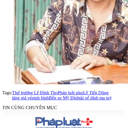
Tags:
Thứ trưởng Lê Đình Thọ
Pháp luật plus
Lê Tiến Dũng
tăng giá vé
ninh bình
Bến xe Mỹ Đình
tài xế dính ma tuý
TIN CÙNG CHUYÊN MỤC