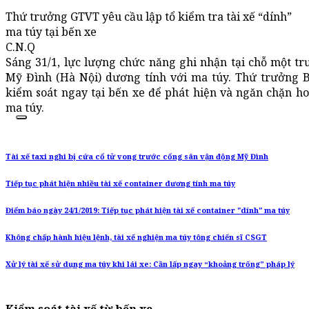
Thứ trưởng GTVT yêu cầu lập tổ kiểm tra tài xế “dính”
ma túy tại bến xe
C.N.Q
Sáng 31/1, lực lượng chức năng ghi nhận tại chỗ một tr
Mỹ Đình (Hà Nội) dương tính với ma túy. Thứ trưởng 
kiểm soát ngay tại bến xe để phát hiện và ngăn chặn ho
ma túy.
Tài xế taxi nghi bị cứa cổ tử vong trước cổng sân vận động Mỹ Đình
Tiếp tục phát hiện nhiều tài xế container dương tính ma túy
Điểm báo ngày 24/1/2019: Tiếp tục phát hiện tài xế container "dính" ma túy
Không chấp hành hiệu lệnh, tài xế nghiện ma túy tông chiến sĩ CSGT
Xử lý tài xế sử dụng ma túy khi lái xe: Cần lấp ngay “khoảng trống” pháp lý