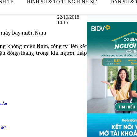
NH TẾ
HÌNH SỰ & TỐ TỤNG HÌNH SỰ
DÂN SỰ & 
22/10/2018
10:15
ng máy bay miền Nam
ng không miền Nam, công ty liên kết
iệu đồng/tháng trong khi người thấp
u Âu
 gì?