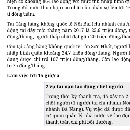
hiện có khoảng 864 lao động với mức thu nhập bình qu
Trong đó, mức thu nhập cao nhất của nhân sự lên tới 1
tỉ đồng/năm.
Tại Cảng hàng không quốc tế Nội Bài (chi nhánh của A
động tại đây mỗi tháng năm 2017 là 25,6 triệu đồng, 
đồng/tháng, người thấp nhất đạt gần 20 triệu đồng/thá
Còn tại Cảng hàng không quốc tế Tân Sơn Nhất, người 
nhập bình quân khoảng 24,7 triệu đồng/tháng. Người l
đang được chi trả 107 triệu đồng/tháng. Còn lao độn
triệu đồng/tháng.
Làm việc tới 15 giờ/ca
2 vụ tai nạn lao động chết người
Trong thời kỳ thanh tra, đã xảy ra 2
chết người (1 người tại chi nhánh Nội 
nhánh Đà Nẵng). Vụ việc đã được điề
cơ quan quản lý nhà nước về lao độ
thanh toán chi phí bồi thường.