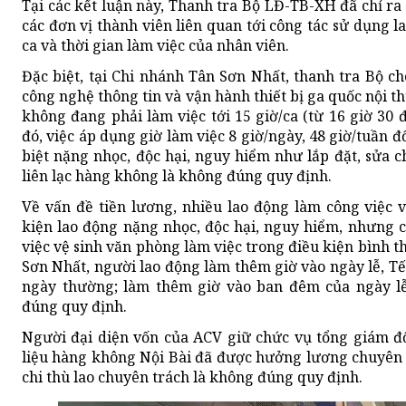
Tại các kết luận này, Thanh tra Bộ LĐ-TB-XH đã chỉ ra
các đơn vị thành viên liên quan tới công tác sử dụng la
ca và thời gian làm việc của nhân viên.
Đặc biệt, tại Chi nhánh Tân Sơn Nhất, thanh tra Bộ c
công nghệ thông tin và vận hành thiết bị ga quốc nội 
không đang phải làm việc tới 15 giờ/ca (từ 16 giờ 30 
đó, việc áp dụng giờ làm việc 8 giờ/ngày, 48 giờ/tuần 
biệt nặng nhọc, độc hại, nguy hiểm như lắp đặt, sửa 
liên lạc hàng không là không đúng quy định.
Về vấn đề tiền lương, nhiều lao động làm công việc v
kiện lao động nặng nhọc, độc hại, nguy hiểm, nhưng 
việc vệ sinh văn phòng làm việc trong điều kiện bình t
Sơn Nhất, người lao động làm thêm giờ vào ngày lễ, Tế
ngày thường; làm thêm giờ vào ban đêm của ngày lễ
đúng quy định.
Người đại diện vốn của ACV giữ chức vụ tổng giám đố
liệu hàng không Nội Bài đã được hưởng lương chuyên 
chi thù lao chuyên trách là không đúng quy định.