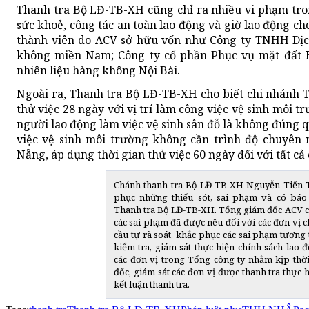
Thanh tra Bộ LĐ-TB-XH cũng chỉ ra nhiều vi phạm tro
sức khoẻ, công tác an toàn lao động và giờ lao động cho
thành viên do ACV sở hữu vốn như Công ty TNHH Dị
không miền Nam; Công ty cổ phần Phục vụ mặt đất H
nhiên liệu hàng không Nội Bài.
Ngoài ra, Thanh tra Bộ LĐ-TB-XH cho biết chi nhánh 
thử việc 28 ngày với vị trí làm công việc vệ sinh môi t
người lao động làm việc vệ sinh sân đỗ là không đúng q
việc vệ sinh môi trường không cần trình độ chuyên 
Nẵng, áp dụng thời gian thử việc 60 ngày đối với tất c
Chánh thanh tra Bộ LĐ-TB-XH Nguyễn Tiến 
phục những thiếu sót, sai phạm và có bá
Thanh tra Bộ LĐ-TB-XH. Tổng giám đốc ACV c
các sai phạm đã được nêu đối với các đơn vị c
cầu tự rà soát, khắc phục các sai phạm tương 
kiểm tra, giám sát thực hiện chính sách lao đ
các đơn vị trong Tổng công ty nhằm kịp thời
đốc, giám sát các đơn vị được thanh tra thực 
kết luận thanh tra.