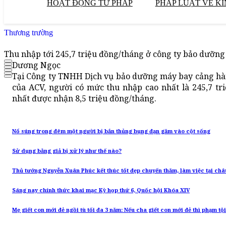
HOẠT ĐỘNG TƯ PHÁP
PHÁP LUẬT VỀ KI
Thương trường
Thu nhập tới 245,7 triệu đồng/tháng ở công ty bảo dưỡ
Dương Ngọc
Tại Công ty TNHH Dịch vụ bảo dưỡng máy bay cảng hà
của ACV, người có mức thu nhập cao nhất là 245,7 tr
nhất được nhận 8,5 triệu đồng/tháng.
Nổ súng trong đêm một người bị bắn thủng bụng đạn găm vào cột sống
Sử dụng bằng giả bị xử lý như thế nào?
Thủ tướng Nguyễn Xuân Phúc kết thúc tốt đẹp chuyến thăm, làm việc tại châ
Sáng nay chính thức khai mạc Kỳ họp thứ 6, Quốc hội Khóa XIV
Mẹ giết con mới đẻ ngồi tù tối đa 3 năm: Nếu cha giết con mới đẻ thì phạm tội