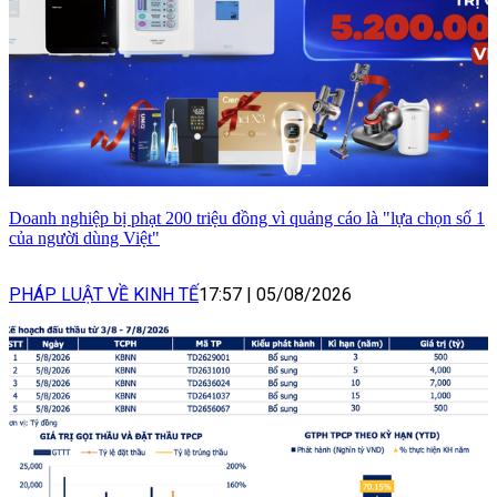
Doanh nghiệp bị phạt 200 triệu đồng vì quảng cáo là "lựa chọn số 1
của người dùng Việt"
PHÁP LUẬT VỀ KINH TẾ
17:57
|
05/08/2026