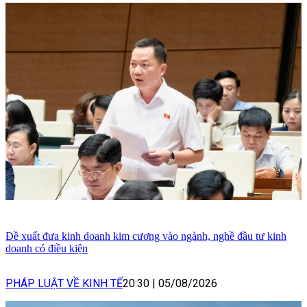
Đề xuất đưa kinh doanh kim cương vào ngành, nghề đầu tư kinh
doanh có điều kiện
PHÁP LUẬT VỀ KINH TẾ
20:30
|
05/08/2026