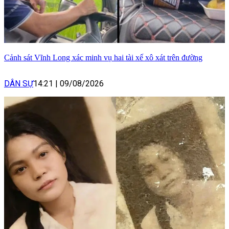
Cảnh sát Vĩnh Long xác minh vụ hai tài xế xô xát trên đường
DÂN SỰ
14:21
|
09/08/2026