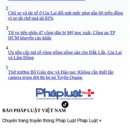
2
Chủ xe và tài xế ở Gia Lai đối mặt mức phạt gần 60 triệu đồng
vì xe tải chở quá tải 82%
3
Từ vụ tiếp nhận 47 công dân bị Mỹ trục xuất, Công an TP
HCM khuyến cáo khẩn
4
Ưu tiên cấp mã số vùng trồng nông sản cho Đắk Lắk, Gia Lai
và Lâm Đồng
5
Thứ trưởng Bộ Giáo dục và Đào tạo: Không cần thiết lắp
camera trong đợt thi lại tại Tuyên Quang
BÁO PHÁP LUẬT VIỆT NAM
Chuyên trang truyền thông Pháp Luật Pháp Luật +