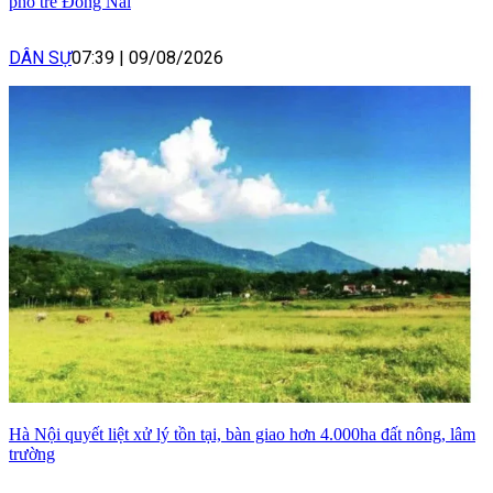
phố trẻ Đồng Nai
DÂN SỰ
07:39
|
09/08/2026
Hà Nội quyết liệt xử lý tồn tại, bàn giao hơn 4.000ha đất nông, lâm
trường