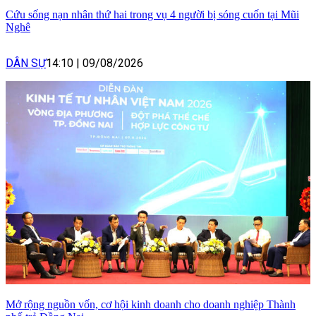
Cứu sống nạn nhân thứ hai trong vụ 4 người bị sóng cuốn tại Mũi
Nghê
DÂN SỰ
14:10
|
09/08/2026
Mở rộng nguồn vốn, cơ hội kinh doanh cho doanh nghiệp Thành