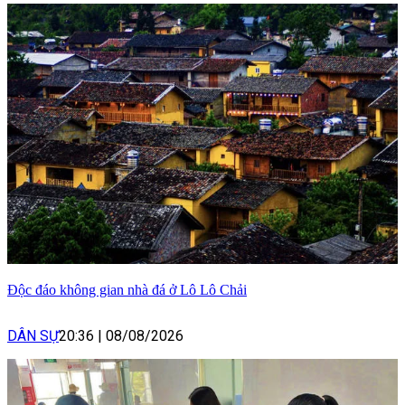
Độc đáo không gian nhà đá ở Lô Lô Chải
DÂN SỰ
20:36
|
08/08/2026