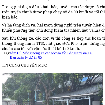
Trong giai đoạn đầu khai thác, tuyến cao tốc được tổ c
trên tuyến chính được phép chạy tối đa 90 km/h và tối thi
biển báo.
Về hạ tầng dịch vụ, hai trạm dừng nghỉ trên tuyến hiện 
khiển phương tiện chủ động kiểm tra nhiên liệu và lựa ch
Sau khi thông xe, các đơn vị thi công sẽ tiếp tục hoà
thông thông minh (ITS), nút giao Đức Phổ, trạm dừng ng
chuẩn cao tốc với vận tốc thiết kế 120 km/h.
Tags:
hầm Cù Mông
thông xe cao tốc
cao tốc Bắc Nam
Gia Lai
Ban quản lý dự án 85
TIN CÙNG CHUYÊN MỤC