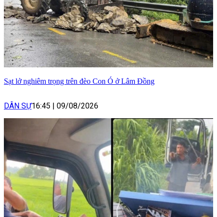
Sạt lở nghiêm trọng trên đèo Con Ó ở Lâm Đồng
DÂN SỰ
16:45
|
09/08/2026