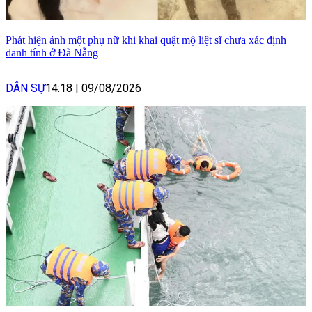
Phát hiện ảnh một phụ nữ khi khai quật mộ liệt sĩ chưa xác định
danh tính ở Đà Nẵng
DÂN SỰ
14:18
|
09/08/2026