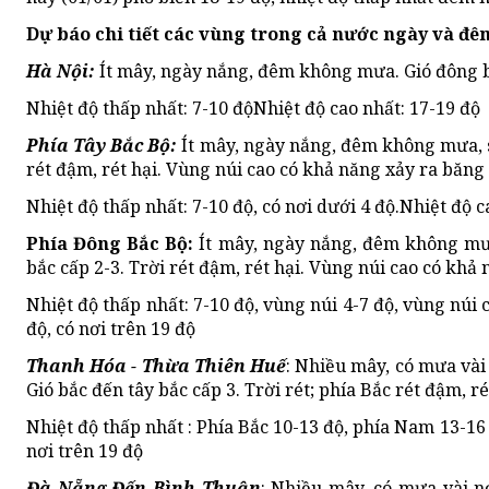
Dự báo chi tiết các vùng trong cả nước ngày và đêm
Hà Nội:
Ít mây, ngày nắng, đêm không mưa. Gió đông bắ
Nhiệt độ thấp nhất: 7-10 độNhiệt độ cao nhất: 17-19 độ
Phía Tây Bắc Bộ:
Ít mây, ngày nắng, đêm không mưa, s
rét đậm, rét hại. Vùng núi cao có khả năng xảy ra băng
Nhiệt độ thấp nhất: 7-10 độ, có nơi dưới 4 độ.Nhiệt độ c
Phía Đông Bắc Bộ:
Ít mây, ngày nắng, đêm không mư
bắc cấp 2-3. Trời rét đậm, rét hại. Vùng núi cao có khả
Nhiệt độ thấp nhất: 7-10 độ, vùng núi 4-7 độ, vùng núi 
độ, có nơi trên 19 độ
Thanh Hóa - Thừa Thiên Huế
: Nhiều mây, có mưa vài
Gió bắc đến tây bắc cấp 3. Trời rét; phía Bắc rét đậm, ré
Nhiệt độ thấp nhất : Phía Bắc 10-13 độ, phía Nam 13-16
nơi trên 19 độ
Đà Nẵng Đến Bình Thuận
: Nhiều mây, có mưa vài nơ