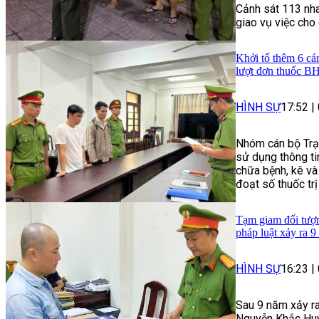
Cảnh sát 113 nha
giao vụ việc cho
Khởi tố thêm 6 cá
lượt đơn thuốc 
HÌNH SỰ
17:52
|
Nhóm cán bộ Trạ
sử dụng thông t
chữa bệnh, kê và
đoạt số thuốc trị
Tạm giam đối tượng
pháp luật xảy ra 9
HÌNH SỰ
16:23
|
Sau 9 năm xảy ra
Nguyễn Khắc Huy 