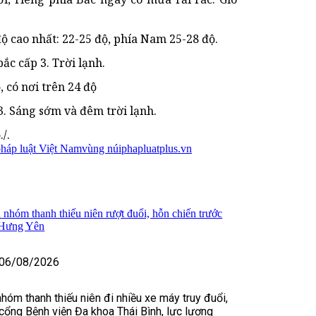
ộ cao nhất: 22-25 độ, phía Nam 25-28 độ.
ắc cấp 3. Trời lạnh.
, có nơi trên 24 độ
 3. Sáng sớm và đêm trời lạnh.
/.
háp luật Việt Nam
vùng núi
phapluatplus.vn
 nhóm thanh thiếu niên rượt đuổi, hỗn chiến trước
 Hưng Yên
06/08/2026
nhóm thanh thiếu niên đi nhiều xe máy truy đuổi,
cổng Bệnh viện Đa khoa Thái Bình, lực lượng