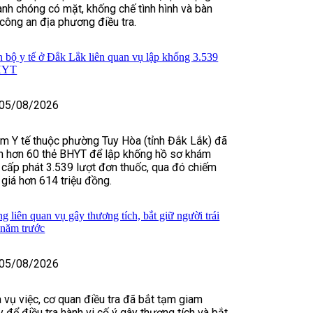
nh chóng có mặt, khống chế tình hình và bàn
 công an địa phương điều tra.
n bộ y tế ở Đắk Lắk liên quan vụ lập khống 3.539
BHYT
05/08/2026
m Y tế thuộc phường Tuy Hòa (tỉnh Đắk Lắk) đã
in hơn 60 thẻ BHYT để lập khống hồ sơ khám
 cấp phát 3.539 lượt đơn thuốc, qua đó chiếm
 giá hơn 614 triệu đồng.
 liên quan vụ gây thương tích, bắt giữ người trái
 năm trước
05/08/2026
 vụ việc, cơ quan điều tra đã bắt tạm giam
để điều tra hành vi cố ý gây thương tích và bắt,