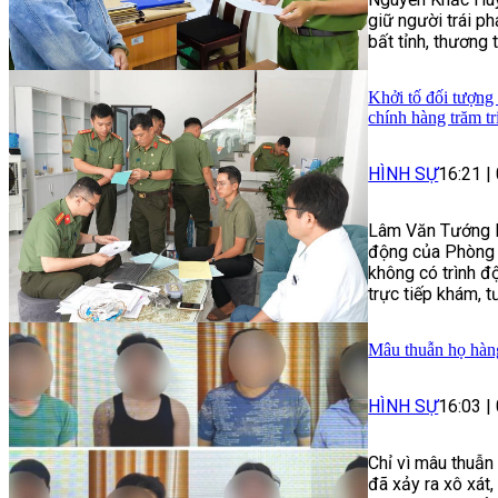
giữ người trái p
bất tỉnh, thương 
Khởi tố đối tượng
chính hàng trăm t
HÌNH SỰ
16:21
|
Lâm Văn Tướng là
động của Phòng 
không có trình 
trực tiếp khám, t
Mâu thuẫn họ hàng
HÌNH SỰ
16:03
|
Chỉ vì mâu thuẫn
đã xảy ra xô xát