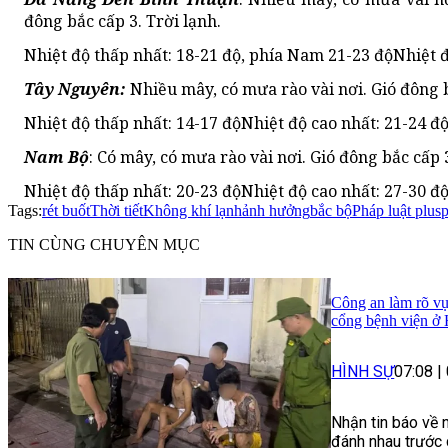
đông bắc cấp 3. Trời lạnh.
Nhiệt độ thấp nhất: 18-21 độ, phía Nam 21-23 độNhiệt đ
Tây Nguyên:
Nhiều mây, có mưa rào vài nơi. Gió đông b
Nhiệt độ thấp nhất: 14-17 độNhiệt độ cao nhất: 21-24 độ
Nam Bộ
: Có mây, có mưa rào vài nơi. Gió đông bắc cấp
Nhiệt độ thấp nhất: 20-23 độNhiệt độ cao nhất: 27-30 độ.
Tags:
rét buốt
Thời tiết
Không khí lạnh
ảnh hưởng
bắc bộ
Pháp luật plus
p
TIN CÙNG CHUYÊN MỤC
Công an làm rõ vụ
cổng bệnh viện ở
HÌNH SỰ
07:08
|
Nhận tin báo về 
đánh nhau trước 