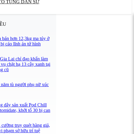
TỐ TỤNG DÂN SỰ
IỀU
 bán hơn 12,3kg ma túy ở
ị cáo lĩnh án tử hình
 Gia Lai chỉ đạo khẩn làm
 vụ chặt hạ 13 cây xanh tại
ng cũ
 năm tù người phụ nữ xúc
g dây sản xuất Pod Chill
omidate, khởi tố 30 bị can
 cường truy quét hàng giả,
i phạm sở hữu trí tuệ