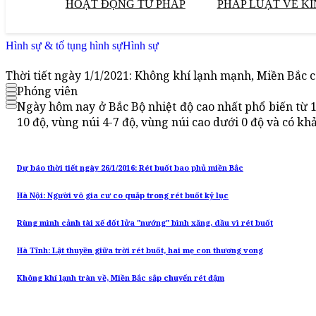
HOẠT ĐỘNG TƯ PHÁP
PHÁP LUẬT VỀ KI
Hình sự & tố tụng hình sự
Hình sự
Thời tiết ngày 1/1/2021: Không khí lạnh mạnh, Miền Bắc c
Phóng viên
Ngày hôm nay ở Bắc Bộ nhiệt độ cao nhất phổ biến từ 1
10 độ, vùng núi 4-7 độ, vùng núi cao dưới 0 độ và có k
Dự báo thời tiết ngày 26/1/2016: Rét buốt bao phủ miền Bắc
Hà Nội: Người vô gia cư co quắp trong rét buốt kỷ lục
Rùng mình cảnh tài xế đốt lửa "nướng" bình xăng, dầu vì rét buốt
Hà Tĩnh: Lật thuyền giữa trời rét buốt, hai mẹ con thương vong
Không khí lạnh tràn về, Miền Bắc sắp chuyển rét đậm