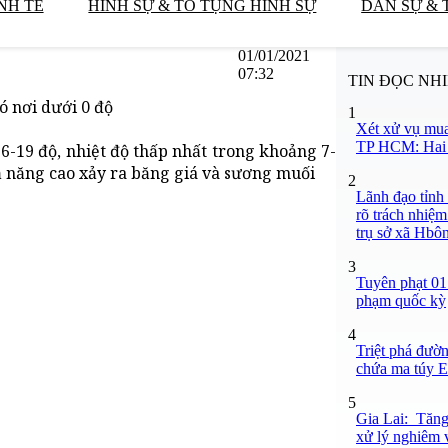
NH TẾ
HÌNH SỰ & TỐ TỤNG HÌNH SỰ
DÂN SỰ & 
01/01/2021
07:32
TIN ĐỌC NH
ó nơi dưới 0 độ
1
Xét xử vụ mua
TP HCM: Hai b
6-19 độ, nhiệt độ thấp nhất trong khoảng 7-
hả năng cao xảy ra băng giá và sương muối
2
Lãnh đạo tỉnh
rõ trách nhiệm
trụ sở xã Hbô
3
Tuyên phạt 01
phạm quốc kỳ
4
Triệt phá đườn
chứa ma túy Et
5
Gia Lai: Tăng
xử lý nghiêm v