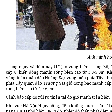
Ảnh minh h
Trong ngày và đêm nay (1/1), ở vùng biển Trung Bộ, 
cấp 8, biển động mạnh; sóng biển cao từ 3,0-5,0m. 
vùng biển quần đảo Hoàng Sa), vùng biển phía Tây kh
phía Tây quần đảo Trường Sa) gió đông bắc mạnh cấp 7
sóng biển cao từ 4,0-6,0m.
Cảnh báo cấp độ rủi ro thiên tai do gió mạnh trên biển: 
Khu vực Hà Nội: Ngày nắng, đêm không mưa. Trời rét đ
nay (01/01) phổ biến 18-19 độ, nhiệt độ thấp nhất đêm n