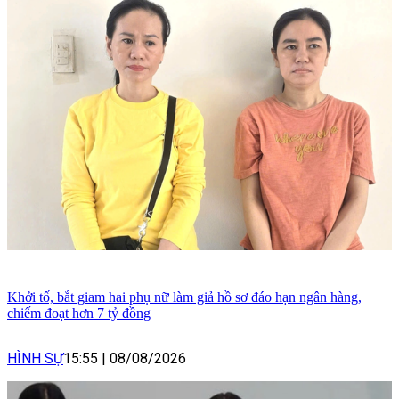
Khởi tố, bắt giam hai phụ nữ làm giả hồ sơ đáo hạn ngân hàng,
chiếm đoạt hơn 7 tỷ đồng
HÌNH SỰ
15:55
|
08/08/2026