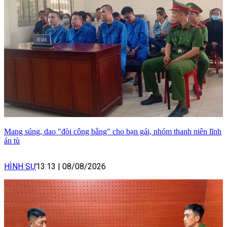
Mang súng, dao "đòi công bằng" cho bạn gái, nhóm thanh niên lĩnh
án tù
HÌNH SỰ
13:13
|
08/08/2026