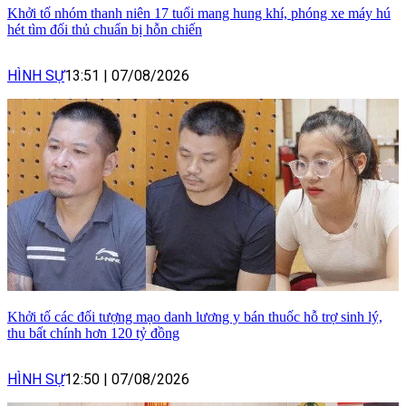
Khởi tố nhóm thanh niên 17 tuổi mang hung khí, phóng xe máy hú
hét tìm đối thủ chuẩn bị hỗn chiến
HÌNH SỰ
13:51
|
07/08/2026
Khởi tố các đối tượng mạo danh lương y bán thuốc hỗ trợ sinh lý,
thu bất chính hơn 120 tỷ đồng
HÌNH SỰ
12:50
|
07/08/2026