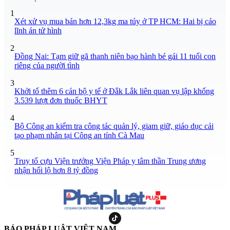
1
Xét xử vụ mua bán hơn 12,3kg ma túy ở TP HCM: Hai bị cáo
lĩnh án tử hình
2
Đồng Nai: Tạm giữ gã thanh niên bạo hành bé gái 11 tuổi con
riêng của người tình
3
Khởi tố thêm 6 cán bộ y tế ở Đắk Lắk liên quan vụ lập khống
3.539 lượt đơn thuốc BHYT
4
Bộ Công an kiểm tra công tác quản lý, giam giữ, giáo dục cải
tạo phạm nhân tại Công an tỉnh Cà Mau
5
Truy tố cựu Viện trưởng Viện Pháp y tâm thần Trung ương
nhận hối lộ hơn 8 tỷ đồng
BÁO PHÁP LUẬT VIỆT NAM