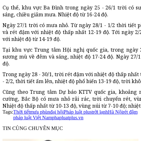
Cụ thể, khu vực Ba Đình trong ngày 25 - 26/1 trời có
sáng, chiều giảm mưa. Nhiệt độ từ 16-24 độ.
Ngày 27/1 trời có mưa nhỏ. Từ ngày 28/1 - 1/2 thời tiết 
và rét đậm với nhiệt độ thấp nhất 12-19 độ. Tới ngày 2/
với nhiệt độ từ 14-19 độ.
Tại khu vực Trung tâm Hội nghị quốc gia, trong ngày 2
sương mù về đêm và sáng, nhiệt độ 17-24 độ. Ngày 27/1
độ.
Trong ngày 28 - 30/1, trời rét đậm với nhiệt độ thấp nhất
- 2/2, thời tiết ấm lên, nhiệt độ phổ biến 13-19 độ, trời
Cũng theo Trung tâm Dự báo KTTV quốc gia, khoảng n
cường, Bắc Bộ có mưa nhỏ rải rác, trời chuyển rét, vùn
Nhiệt độ thấp nhất từ 10-13 độ, vùng núi từ 7-10 độ; nhiệt
Tags:
Thời tiết
mưa phùn
đại hội
Pháp luật plus
trời lạnh
Hà Nội
rét đậm
pháp luật Việt Nam
phapluatplus.vn
TIN CÙNG CHUYÊN MỤC