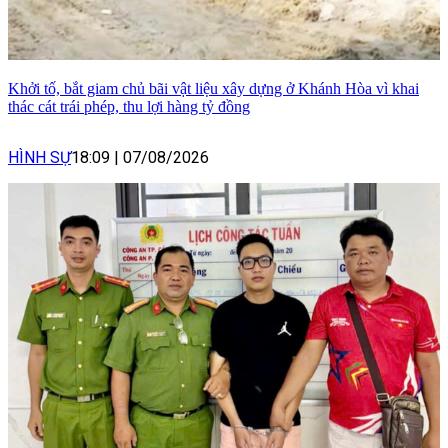
Khởi tố, bắt giam chủ bãi vật liệu xây dựng ở Khánh Hòa vì khai
thác cát trái phép, thu lợi hàng tỷ đồng
HÌNH SỰ
18:09
|
07/08/2026