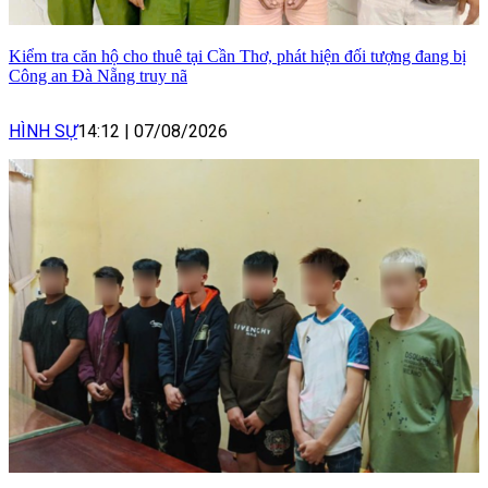
Kiểm tra căn hộ cho thuê tại Cần Thơ, phát hiện đối tượng đang bị
Công an Đà Nẵng truy nã
HÌNH SỰ
14:12
|
07/08/2026