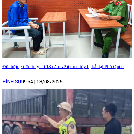
Đối tượng trốn truy nã 18 năm về tội ma túy bị bắt tại Phú Quốc
HÌNH SỰ
09:54
|
08/08/2026