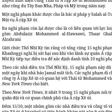
xuyên xuất hiện cùng Thái tử Ả rập Xê út Mohammed bi
như công du Tây Ban Nha, Pháp và Mỹ trong năm nay.
Một nghi phạm khác được cho là bác sĩ pháp y Salah al-Tu
Nội vụ Ả rập Xê út.
Ba nghi phạm còn lại được cho là có liên quan tới lực lư
gồm Abdulaziz Mohammed al-Hawsawi, Thaar Gha
Alzahrani
Giới chức Thổ Nhĩ Kỳ tin rằng có tổng cộng 15 nghi phạ
Khashoggi nghi bị sát hại sau khi vào lãnh sự quán Ả rập
Nhĩ Kỳ tiếp tục điều tra để xác định danh tính 10 nghi ph
Theo các nhà điều tra Thổ Nhĩ Kỳ, 15 nghi phạm này đã 
một ngày khi nhà báo Jamal mất tích. Các nghi phạm di 
công ty Ả rập Xê út có quan hệ với Thái tử Mohammed và 
New York Times
cho biết.
Theo
New York Times
, ít nhất 9 trong 15 nghi phạm nói t
quân đội và cơ quan chính phủ của Ả rập Xê út.
Đêm 15/10, một nhóm gồm các nhà điều tra và công tố vi
rập Xê út ở Istanbul và tiến hành khám xét gần 9 giờ đồ