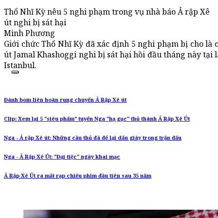
Thổ Nhĩ Kỳ nêu 5 nghi phạm trong vụ nhà báo Ả rập Xê
út nghi bị sát hại
Minh Phương
Giới chức Thổ Nhĩ Kỳ đã xác định 5 nghi phạm bị cho là 
út Jamal Khashoggi nghi bị sát hại hồi đầu tháng này tại
Istanbul.
Đánh bom liên hoàn rung chuyển Ả Rập Xê út
Clip: Xem lại 5 "siêu phẩm" tuyển Nga "hạ gục" thủ thành Ả Rập Xê Út
Nga - Ả rập Xê út: Những cầu thủ đã để lại dấu giày trong trận đấu
Nga - Ả Rập Xê Út: "Đại tiệc" ngày khai mạc
Ả Rập Xê Út ra mắt rạp chiếu phim đầu tiên sau 35 năm