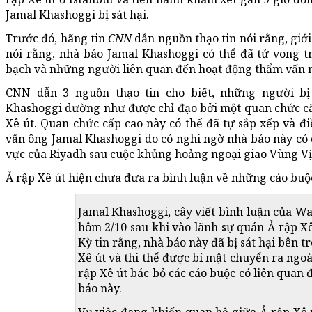
Jamal Khashoggi bị sát hại.
Trước đó, hãng tin
CNN
dẫn nguồn thạo tin nói rằng, giới
nói rằng, nhà báo Jamal Khashoggi có thể đã tử vong 
bạch và những người liên quan đến hoạt động thẩm vấn n
CNN dẫn 3 nguồn thạo tin cho biết, những người b
Khashoggi dường như được chỉ đạo bởi một quan chức cấ
Xê út. Quan chức cấp cao này có thể đã tự sắp xếp và đ
vấn ông Jamal Khashoggi do có nghi ngờ nhà báo này có q
vực của Riyadh sau cuộc khủng hoảng ngoại giao Vùng V
Ả rập Xê út hiện chưa đưa ra bình luận về những cáo buộ
Jamal Khashoggi, cây viết bình luận của Wa
hôm 2/10 sau khi vào lãnh sự quán Ả rập Xê
Kỳ tin rằng, nhà báo này đã bị sát hại bên 
Xê út và thi thể được bí mật chuyển ra ngoà
rập Xê út bác bỏ các cáo buộc có liên quan 
báo này.