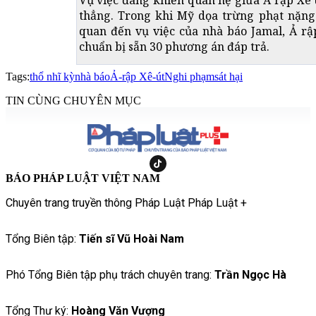
Vụ việc đang khiến quan hệ giữa Ả rập Xê
thẳng. Trong khi Mỹ dọa trừng phạt nặng 
quan đến vụ việc của nhà báo Jamal, Ả rậ
chuẩn bị sẵn 30 phương án đáp trả.
Tags:
thổ nhĩ kỳ
nhà báo
Ả-rập Xê-út
Nghi phạm
sát hại
TIN CÙNG CHUYÊN MỤC
BÁO PHÁP LUẬT VIỆT NAM
Chuyên trang truyền thông Pháp Luật Pháp Luật +
Tổng Biên tập:
Tiến sĩ Vũ Hoài Nam
Phó Tổng Biên tập phụ trách chuyên trang:
Trần Ngọc Hà
Tổng Thư ký:
Hoàng Văn Vượng