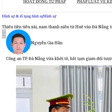
HOẠT ĐỘNG TƯ PHÁP
PHÁP LUẬT VỀ KI
Hình sự & tố tụng hình sự
Hình sự
Thiếu tiền tiêu xài, nam thanh niên từ Huế vào Đà Nẵng 
Nguyễn Gia Hân
Công an TP Đà Nẵng vừa khởi tố, bắt tạm giam đối tượn