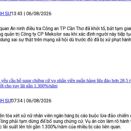
NH SỰ
13:43
|
06/08/2026
quan An ninh điều tra Công an TP Cần Thơ đã khởi tố, bắt tạm gia
g quản trị Công ty CP Mekolor sau khi xác định người này tiếp tụ
 dung sai sự thật trên mạng xã hội dù trước đó đã bị xử phạt hành
 yêu cầu bổ sung chứng cứ vụ nhân viên ngân hàng lừa đảo hơn 28,5 t
ời cho vay lãi gần 1.300%/năm
NH SỰ
07:34
|
06/08/2026
ên tòa xét xử nữ nhân viên ngân hàng bị cáo buộc lừa đảo chiếm 
đồng phải tạm dừng để bổ sung chứng cứ. Vụ án còn làm rõ hành v
 lãi suất lên tới gần 1.300%/năm của nhiều bị cáo liên quan.