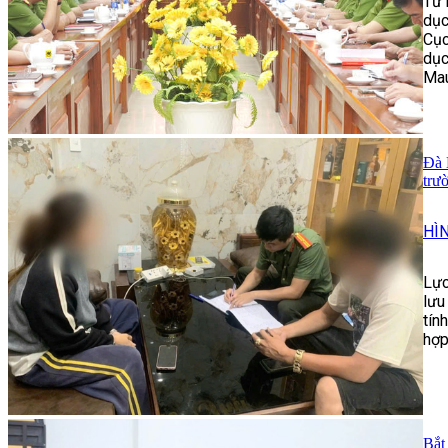
Từ 
dục
Cục
dục
Mau
Đà 
trư
HÌ
Lực
lưu
tín
hợp
Bắt