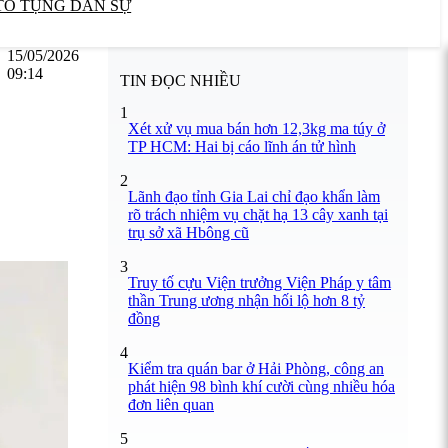
TỐ TỤNG DÂN SỰ
15/05/2026
09:14
TIN ĐỌC NHIỀU
1
Xét xử vụ mua bán hơn 12,3kg ma túy ở
TP HCM: Hai bị cáo lĩnh án tử hình
2
Lãnh đạo tỉnh Gia Lai chỉ đạo khẩn làm
rõ trách nhiệm vụ chặt hạ 13 cây xanh tại
trụ sở xã Hbông cũ
3
Truy tố cựu Viện trưởng Viện Pháp y tâm
thần Trung ương nhận hối lộ hơn 8 tỷ
đồng
4
Kiểm tra quán bar ở Hải Phòng, công an
phát hiện 98 bình khí cười cùng nhiều hóa
đơn liên quan
5