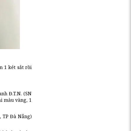
 1 két sắt rồi
anh Đ.T.N. (SN
ại màu vàng, 1
, TP Đà Nẵng)