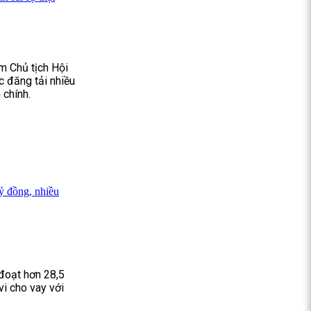
m Chủ tịch Hội
c đăng tải nhiều
 chính.
ỷ đồng, nhiều
đoạt hơn 28,5
i cho vay với