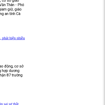
, cơ sở giáo
Văn Thân - Phó
giam giữ, giáo
ng an tỉnh Cà
 phát hiện nhiều
lao động, cơ sở
ng hợp dương
 nhận 87 trường
n sai sự thật