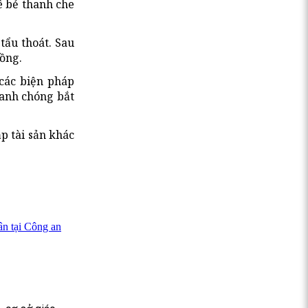
ê bẻ thanh che
tẩu thoát. Sau
ồng.
 các biện pháp
hanh chóng bắt
p tài sản khác
ân tại Công an