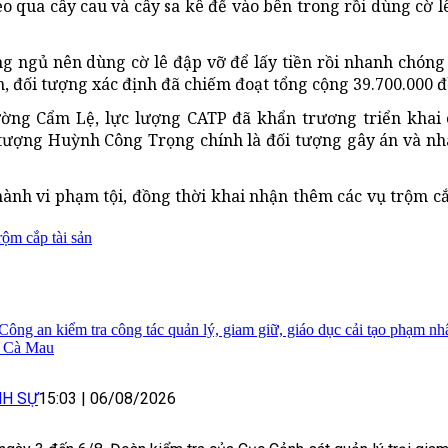
èo qua cây cau và cây sa kê để vào bên trong rồi dùng cờ l
ng ngủ nên dùng cờ lê đập vỡ để lấy tiền rồi nhanh chóng 
 đối tượng xác định đã chiếm đoạt tổng cộng 39.700.000 đ
hường Cẩm Lệ, lực lượng CATP đã khẩn trương triển khai
tượng Huỳnh Công Trọng chính là đối tượng gây án và n
ành vi phạm tội, đồng thời khai nhận thêm các vụ trộm cắ
rộm cắp tài sản
Công an kiểm tra công tác quản lý, giam giữ, giáo dục cải tạo phạm nh
h Cà Mau
NH SỰ
15:03
|
06/08/2026