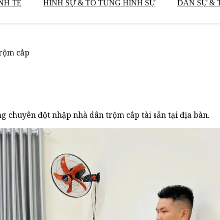
NH TẾ
HÌNH SỰ & TỐ TỤNG HÌNH SỰ
DÂN SỰ & 
trộm cắp
g chuyên đột nhập nhà dân trộm cắp tài sản tại địa bàn.