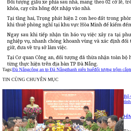
Đối tượng giấu xe phía sau nhà, mang theo 02 cờ lê, tr
khóa, cạy cửa hông đột nhập vào nhà.
Tại tầng hai, Trọng phát hiện 2 con heo đất trong phò
khi thuê phòng nghỉ tại khu vực Hòa Minh để kiểm đếm,
Ngay sau khi tiếp nhận tin báo vụ việc xảy ra tại p
nghiệp vụ, nhanh chóng khoanh vùng và xác định đối 
giữ, đưa về trụ sở làm việc.
Tại Cơ quan Công an, đối tượng đã thừa nhận toàn bộ h
từng thực hiện trên địa bàn TP Đà Nẵng.
Tags:
Đà Nẵng
công an tp Đà Nẵng
thanh niên huế
đối tượng trộm cắp
t
TIN CÙNG CHUYÊN MỤC
Bộ 
tỉn
HÌ