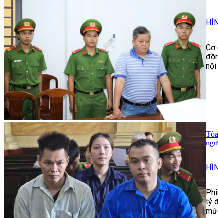
HÌ
Cơ 
đồn
nội
Tòa
ngư
HÌ
Phi
tỷ 
mức