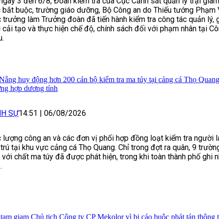
ngày 3 đến 6/8, Đoàn kiểm tra của Cục Cảnh sát quản lý trại giam
 bắt buộc, trường giáo dưỡng, Bộ Công an do Thiếu tướng Phạm 
 trưởng làm Trưởng đoàn đã tiến hành kiểm tra công tác quản lý, 
 cải tạo và thực hiện chế độ, chính sách đối với phạm nhân tại Cô
.
Nẵng huy động hơn 200 cán bộ kiểm tra ma túy tại cảng cá Thọ Quang,
ờng hợp dương tính
NH SỰ
14:51
|
06/08/2026
 lượng công an và các đơn vị phối hợp đồng loạt kiểm tra người 
 trú tại khu vực cảng cá Thọ Quang. Chỉ trong đợt ra quân, 9 trườ
h với chất ma túy đã được phát hiện, trong khi toàn thành phố ghi
.
 tạm giam Chủ tịch Công ty CP Mekolor vì bị cáo buộc phát tán thông ti