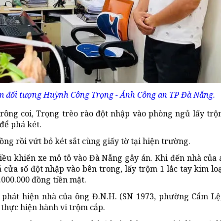
iam đối tượng Huỳnh Công Trọng - Ảnh Công an TP Đà Nẵng.
rông coi, Trọng trèo rào đột nhập vào phòng ngủ lấy trộm
để phá két.
ng rồi vứt bỏ két sắt cùng giấy tờ tại hiện trường.
điều khiển xe mô tô vào Đà Nẵng gây án. Khi đến nhà của 
 cửa sổ đột nhập vào bên trong, lấy trộm 1 lắc tay kim lo
.000.000 đồng tiền mặt.
c phát hiện nhà của ông Đ.N.H. (SN 1973, phường Cẩm Lệ
 thực hiện hành vi trộm cắp.