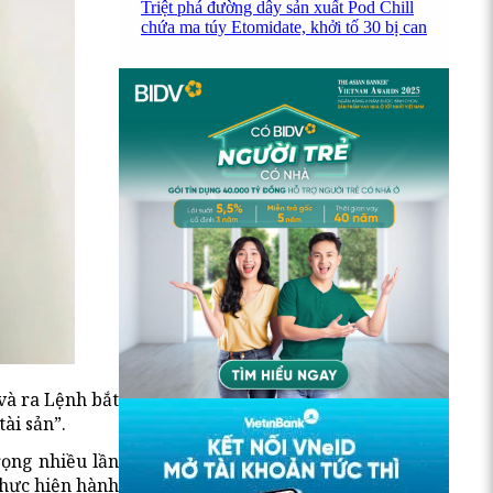
Triệt phá đường dây sản xuất Pod Chill
chứa ma túy Etomidate, khởi tố 30 bị can
và ra Lệnh bắt
ài sản”.
rọng nhiều lần
thực hiện hành