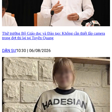
Thứ trưởng Bộ Giáo dục và Đào tạo: Không cần thiết lắp camera
trong đợt thi lại tại Tuyên Quang
DÂN SỰ
10:30
|
06/08/2026