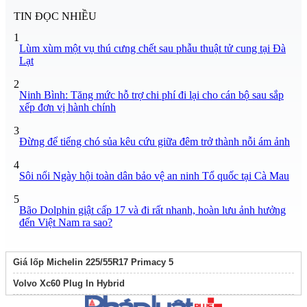
TIN ĐỌC NHIỀU
1
Lùm xùm một vụ thú cưng chết sau phẫu thuật tử cung tại Đà
Lạt
2
Ninh Bình: Tăng mức hỗ trợ chi phí đi lại cho cán bộ sau sắp
xếp đơn vị hành chính
3
Đừng để tiếng chó sủa kêu cứu giữa đêm trở thành nỗi ám ảnh
4
Sôi nổi Ngày hội toàn dân bảo vệ an ninh Tổ quốc tại Cà Mau
5
Bão Dolphin giật cấp 17 và đi rất nhanh, hoàn lưu ảnh hưởng
đến Việt Nam ra sao?
Giá lốp Michelin 225/55R17 Primacy 5
Volvo Xc60 Plug In Hybrid