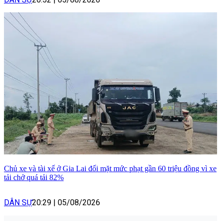
Chủ xe và tài xế ở Gia Lai đối mặt mức phạt gần 60 triệu đồng vì xe
tải chở quá tải 82%
DÂN SỰ
20:29
|
05/08/2026