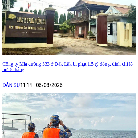
Công ty Mía đường 333 ở Đắk Lắk bị phạt 1,5 tỷ đồng, đình chỉ lò
hơi 6 tháng
DÂN SỰ
11:14
|
06/08/2026