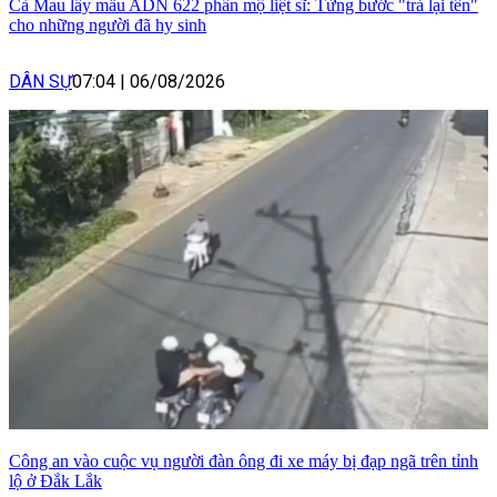
Cà Mau lấy mẫu ADN 622 phần mộ liệt sĩ: Từng bước "trả lại tên"
cho những người đã hy sinh
DÂN SỰ
07:04
|
06/08/2026
Công an vào cuộc vụ người đàn ông đi xe máy bị đạp ngã trên tỉnh
lộ ở Đắk Lắk