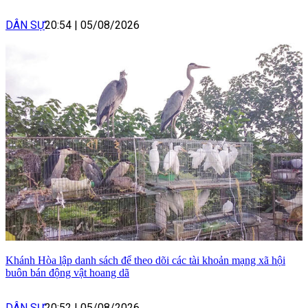
DÂN SỰ
20:54
|
05/08/2026
Khánh Hòa lập danh sách để theo dõi các tài khoản mạng xã hội
buôn bán động vật hoang dã
DÂN SỰ
20:52
|
05/08/2026