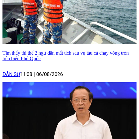
Tìm thấy thi thể 2 ngư dân mất tích sau vụ tàu cá chạy vòng tròn
trên biển Phú Quốc
DÂN SỰ
11:08
|
06/08/2026