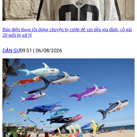
Bán điện thoại rồi dựng chuyện bị cướp để xin tiền gia đình, cô gái
20 tuổi bị xử lý
DÂN SỰ
09:51
|
06/08/2026