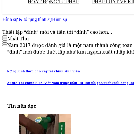
HOẠT ĐỘNG TƯ PHÁP
PHÁP LUẬT VỀ KI
Hình sự & tố tụng hình sự
Hình sự
Thiết lập “đỉnh” mới và tiến tới “đỉnh” cao hơn…
Nhật Thu
Năm 2017 được đánh giá là một năm thành công toàn 
“đỉnh” mới được thiết lập như kim ngạch xuất nhập khẩ
Nở rộ hình thức cho vay tài chính sinh viên
Audio Tài chính Plus: Việt Nam trúng thầu 141.000 tấn gạo xuất khẩu sang I
Tin nên đọc