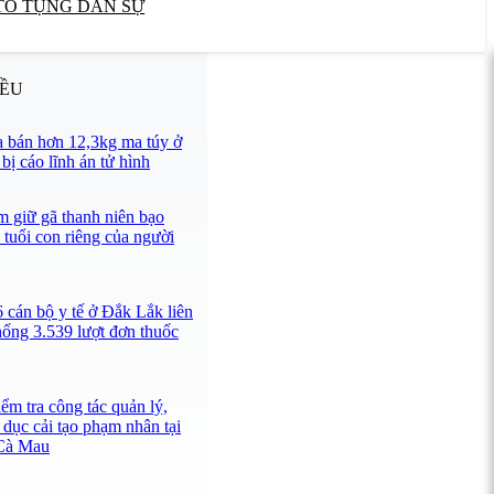
TỐ TỤNG DÂN SỰ
IỀU
 bán hơn 12,3kg ma túy ở
ị cáo lĩnh án tử hình
 giữ gã thanh niên bạo
 tuổi con riêng của người
 cán bộ y tế ở Đắk Lắk liên
hống 3.539 lượt đơn thuốc
ểm tra công tác quản lý,
 dục cải tạo phạm nhân tại
 Cà Mau