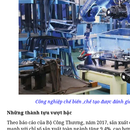
Công nghiệp chế biến ,chế tạo được đánh gi
Những thành tựu vượt bậc
Theo báo cáo của Bộ Công Thương, năm 2017, sản xuất
mạnh với chỉ số sản xuất toàn ngành tăng 9,4%, cao hơ