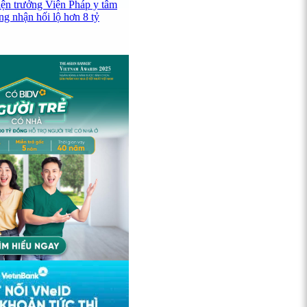
iện trưởng Viện Pháp y tâm
ng nhận hối lộ hơn 8 tỷ