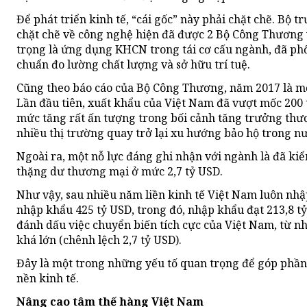
Để phát triển kinh tế, “cái gốc” này phải chặt chẽ. Bộ 
chặt chẽ về công nghệ hiện đã được 2 Bộ Công Thương 
trọng là ứng dụng KHCN trong tái cơ cấu ngành, đã phối
chuẩn đo lường chất lượng và sở hữu trí tuệ.
Cũng theo báo cáo của Bộ Công Thương, năm 2017 là mộ
Lần đầu tiên, xuất khẩu của Việt Nam đã vượt mốc 200 
mức tăng rất ấn tượng trong bối cảnh tăng trưởng thư
nhiều thị trường quay trở lại xu hướng bảo hộ trong n
Ngoài ra, một nỗ lực đáng ghi nhận với ngành là đã kiể
thặng dư thương mại ở mức 2,7 tỷ USD.
Như vậy, sau nhiều năm liền kinh tế Việt Nam luôn nhậ
nhập khẩu 425 tỷ USD, trong đó, nhập khẩu đạt 213,8 tỷ
đánh dấu việc chuyển biến tích cực của Việt Nam, từ n
khá lớn (chênh lệch 2,7 tỷ USD).
Đây là một trong những yếu tố quan trọng để góp phần
nền kinh tế.
Nâng cao tâm thế hàng Việt Nam