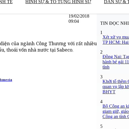
NH TẾ
HÌNH SỰ & TỐ TỤNG HÌNH SỰ
DÂN SỰ & 
19/02/2018
09:04
TIN ĐỌC NH
1
Xét xử vụ mua
TP HCM: Hai b
diện của ngành Công Thương với rất nhiều
u, thoái vốn nhà nước tại Sabeco.
2
Đồng Nai: Tạm
hành bé gái 11
tình
3
ndonesia
Khởi tố thêm 6
quan vụ lập k
BHYT
4
Bộ Công an ki
giam giữ, giáo
Công an tỉnh
5