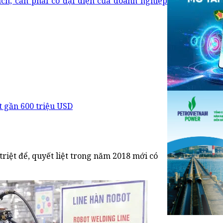
h, cần phải có đại diện của doanh nghiệp
t gần 600 triệu USD
triệt để, quyết liệt trong năm 2018 mới có