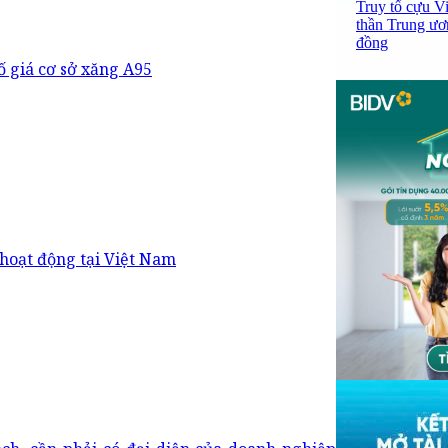
Truy tố cựu V
thần Trung ươ
đồng
bố giá cơ sở xăng A95
hoạt động tại Việt Nam