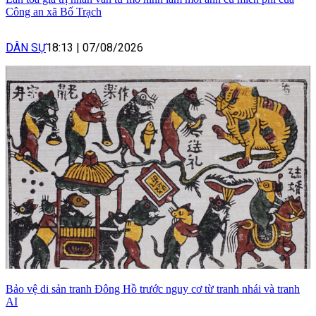
Công an xã Bố Trạch
DÂN SỰ
18:13
|
07/08/2026
Bảo vệ di sản tranh Đông Hồ trước nguy cơ từ tranh nhái và tranh
AI