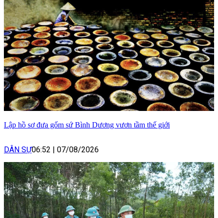
Lập hồ sơ đưa gốm sứ Bình Dương vươn tầm thế giới
DÂN SỰ
06:52
|
07/08/2026