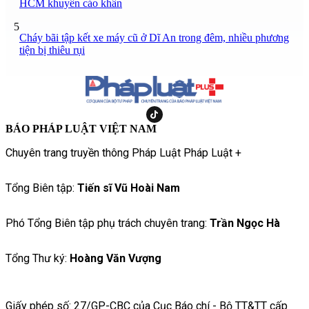
HCM khuyến cáo khẩn
5
Cháy bãi tập kết xe máy cũ ở Dĩ An trong đêm, nhiều phương
tiện bị thiêu rụi
BÁO PHÁP LUẬT VIỆT NAM
Chuyên trang truyền thông Pháp Luật Pháp Luật +
Tổng Biên tập:
Tiến sĩ Vũ Hoài Nam
Phó Tổng Biên tập phụ trách chuyên trang:
Trần Ngọc Hà
Tổng Thư ký:
Hoàng Văn Vượng
Giấy phép số: 27/GP-CBC của Cục Báo chí - Bộ TT&TT cấp