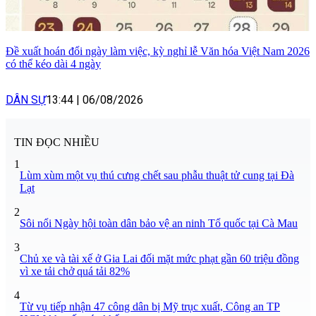
Đề xuất hoán đổi ngày làm việc, kỳ nghỉ lễ Văn hóa Việt Nam 2026
có thể kéo dài 4 ngày
DÂN SỰ
13:44
|
06/08/2026
TIN ĐỌC NHIỀU
1
Lùm xùm một vụ thú cưng chết sau phẫu thuật tử cung tại Đà
Lạt
2
Sôi nổi Ngày hội toàn dân bảo vệ an ninh Tổ quốc tại Cà Mau
3
Chủ xe và tài xế ở Gia Lai đối mặt mức phạt gần 60 triệu đồng
vì xe tải chở quá tải 82%
4
Từ vụ tiếp nhận 47 công dân bị Mỹ trục xuất, Công an TP