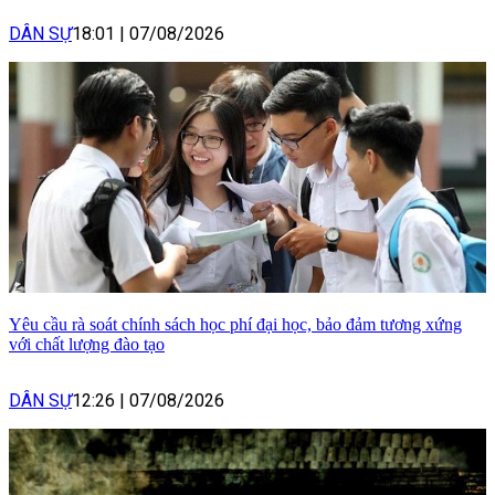
DÂN SỰ
18:01
|
07/08/2026
Yêu cầu rà soát chính sách học phí đại học, bảo đảm tương xứng
với chất lượng đào tạo
DÂN SỰ
12:26
|
07/08/2026