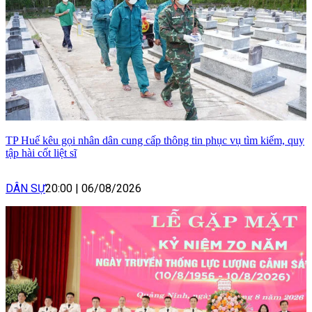
TP Huế kêu gọi nhân dân cung cấp thông tin phục vụ tìm kiếm, quy
tập hài cốt liệt sĩ
DÂN SỰ
20:00
|
06/08/2026