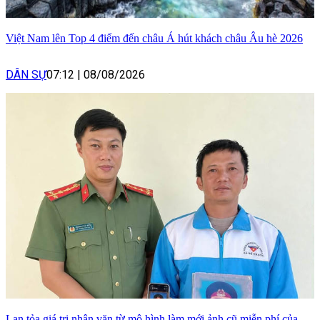
Việt Nam lên Top 4 điểm đến châu Á hút khách châu Âu hè 2026
DÂN SỰ
07:12
|
08/08/2026
Lan tỏa giá trị nhân văn từ mô hình làm mới ảnh cũ miễn phí của