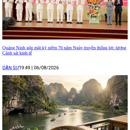
Quảng Ninh gặp mặt kỷ niệm 70 năm Ngày truyền thống lực lượng
Cảnh sát kinh tế
DÂN SỰ
19:49
|
06/08/2026