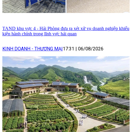
TAND khu vực 4 - Hải Phòng đưa ra xét xử vụ doanh nghiệp khiếu
kiện hành chính trong lĩnh vực hải quan
KINH DOANH - THƯƠNG MẠI
17:31
|
06/08/2026