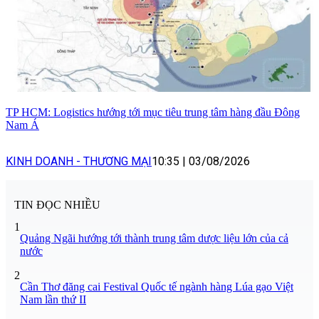
TP HCM: Logistics hướng tới mục tiêu trung tâm hàng đầu Đông
Nam Á
KINH DOANH - THƯƠNG MẠI
10:35
|
03/08/2026
TIN ĐỌC NHIỀU
1
Quảng Ngãi hướng tới thành trung tâm dược liệu lớn của cả
nước
2
Cần Thơ đăng cai Festival Quốc tế ngành hàng Lúa gạo Việt
Nam lần thứ II