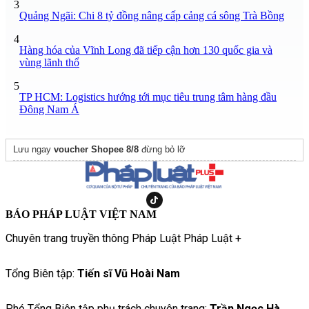
3
Quảng Ngãi: Chi 8 tỷ đồng nâng cấp cảng cá sông Trà Bồng
4
Hàng hóa của Vĩnh Long đã tiếp cận hơn 130 quốc gia và
vùng lãnh thổ
5
TP HCM: Logistics hướng tới mục tiêu trung tâm hàng đầu
Đông Nam Á
Lưu ngay
voucher Shopee 8/8
đừng bỏ lỡ
BÁO PHÁP LUẬT VIỆT NAM
Chuyên trang truyền thông Pháp Luật Pháp Luật +
Tổng Biên tập:
Tiến sĩ Vũ Hoài Nam
Phó Tổng Biên tập phụ trách chuyên trang:
Trần Ngọc Hà