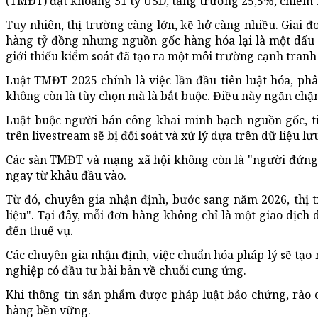
(TMĐT) đạt khoảng 31 tỷ USD, tăng trưởng 25,5%, chiếm
Tuy nhiên, thị trường càng lớn, kẽ hở càng nhiều. Giai 
hàng tỷ đồng nhưng nguồn gốc hàng hóa lại là một dấu h
giới thiếu kiểm soát đã tạo ra một môi trường cạnh tranh 
Luật TMĐT 2025 chính là việc lần đầu tiên luật hóa, ph
không còn là tùy chọn mà là bắt buộc. Điều này ngăn chặn
Luật buộc người bán công khai minh bạch nguồn gốc, t
trên livestream sẽ bị đối soát và xử lý dựa trên dữ liệu lư
Các sàn TMĐT và mạng xã hội không còn là "người đứng 
ngay từ khâu đầu vào.
Từ đó, chuyên gia nhận định, bước sang năm 2026, thị
liệu". Tại đây, mỗi đơn hàng không chỉ là một giao dịch d
đến thuế vụ.
Các chuyên gia nhận định, việc chuẩn hóa pháp lý sẽ tạo
nghiệp có đầu tư bài bản về chuỗi cung ứng.
Khi thông tin sản phẩm được pháp luật bảo chứng, rào c
hàng bền vững.