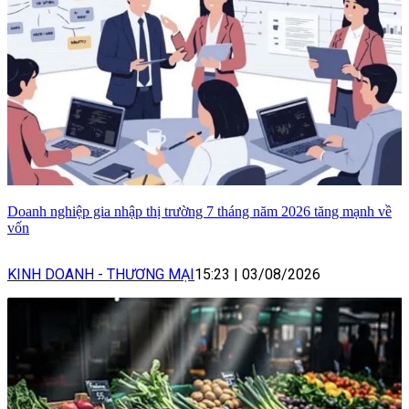
Doanh nghiệp gia nhập thị trường 7 tháng năm 2026 tăng mạnh về
vốn
KINH DOANH - THƯƠNG MẠI
15:23
|
03/08/2026