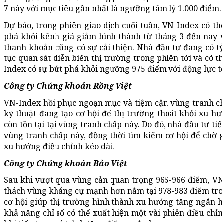
7 này với mục tiêu gần nhất là ngưỡng tâm lý 1.000 điểm.
Dự báo, trong phiên giao dịch cuối tuần, VN-Index có th
phá khỏi kênh giá giảm hình thành từ tháng 3 đến nay
thanh khoản cũng có sự cải thiện. Nhà đầu tư đang có t
tục quan sát diễn biến thị trường trong phiên tới và có 
Index có sự bứt phá khỏi ngưỡng 975 điểm với động lực t
Công ty Chứng khoán Rồng Việt
VN-Index hồi phục ngoạn mục và tiệm cận vùng tranh c
kỹ thuật đang tạo cơ hội để thị trường thoát khỏi xu h
còn tồn tại tại vùng tranh chấp này. Do đó, nhà đầu tư ti
vùng tranh chấp này, đồng thời tìm kiếm cơ hội để chờ g
xu hướng điều chỉnh kéo dài.
Công ty Chứng khoán Bảo Việt
Sau khi vượt qua vùng cản quan trọng 965-966 điểm, VN-
thách vùng kháng cự mạnh hơn nằm tại 978-983 điểm tron
cơ hội giúp thị trường hình thành xu hướng tăng ngắn h
khả năng chỉ số có thể xuất hiện một vài phiên điều chi