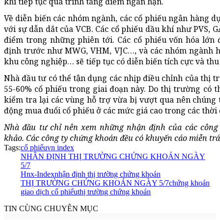
khi tiếp tục quá trình tăng điểm ngắn hạn.
Về diễn biến các nhóm ngành, các cổ phiếu ngân hàng dư
với sự dẫn dắt của VCB. Các cổ phiếu dầu khí như PVS, 
điểm trong những phiên tới. Các cổ phiếu vốn hóa lớn 
định trước như MWG, VHM, VJC…, và các nhóm ngành hưở
khu công nghiệp… sẽ tiếp tục có diễn biến tích cực và thu
Nhà đầu tư có thể tận dụng các nhịp điều chỉnh của th
55-60% cổ phiếu trong giai đoạn này. Do thị trường có 
kiểm tra lại các vùng hỗ trợ vừa bị vượt qua nên chúng 
động mua đuổi cổ phiếu ở các mức giá cao trong các thời
Nhà đầu tư chỉ nên xem những nhận định của các công 
khảo. Các công ty chứng khoán đều có khuyến cáo miễn trá
Tags:
cổ phiếu
vn index
NHẬN ĐỊNH THỊ TRƯỜNG CHỨNG KHOÁN NGÀY
5/7
Hnx-Index
nhận định thị trường chứng khoán
THỊ TRƯỜNG CHỨNG KHOÁN NGÀY 5/7
chứng khoán
giao dịch cổ phiếu
thị trường chứng khoán
TIN CÙNG CHUYÊN MỤC