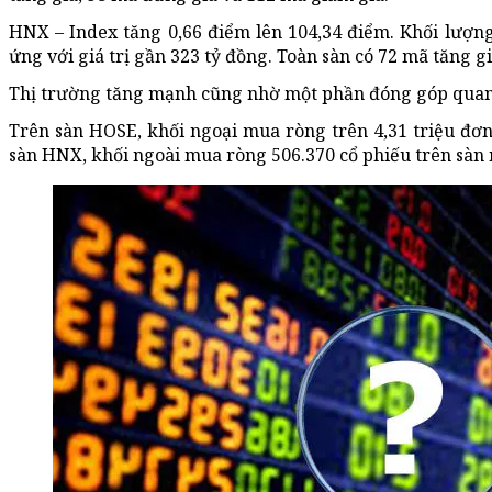
HNX – Index tăng 0,66 điểm lên 104,34 điểm. Khối lượng 
ứng với giá trị gần 323 tỷ đồng. Toàn sàn có 72 mã tăng g
Thị trường tăng mạnh cũng nhờ một phần đóng góp quan 
Trên sàn HOSE, khối ngoại mua ròng trên 4,31 triệu đơn 
sàn HNX, khối ngoài mua ròng 506.370 cổ phiếu trên sàn n